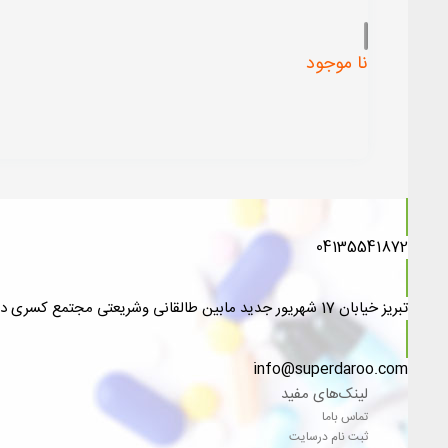
نا موجود
04135541872
تبریز خیابان 17 شهریور جدید مابین طالقانی وشریعتی مجتمع کسری داروخانه دکتر نایبی
info@superdaroo.com
لینک‌های مفید
تماس باما
ثبت نام درسایت