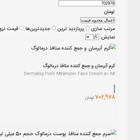
تومان
اعمال محدوه قیمت
مرتب سازی
پربازديد ترين
جديدترين‌ها
قيمت نزو
نمايش:
کرم آبرسان و جمع کننده منافذ درمالوگ
Dermalog Pore Minimizer Face Cream 50 Ml
702,978
تومان