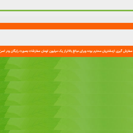
سفارش گیری ازمشتریان محترم بوده وبرای مبالغ بالاتراز یک میلیون تومان سفارشات بصورت رایگان ودر اسر