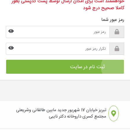
خواهشمند است برای امکان ارسال توسط پست کدپستی بطور
کاملا صحیح درج شود
رمز عبور شما
ثبت نام در سایت
تبریز خیابان 17 شهریور جدید مابین طالقانی وشریعتی
مجتمع کسری داروخانه دکتر نایبی