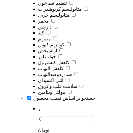
تنظیم قند خون
متابولیسم کربوهیدرات
متابولیسم چربی
مخمر
دارچین
کبد
منیزیم
کوآنزیم کیوتن
آرام بخش
خواب آور
کاهش کلسترول
کاهش التهاب
ضددردوضدالتهاب
انتی اکسیدان
سلامت قلب وعروق
مولتی ویتامین
جستجو بر اساس قیمت محصول
از
تومان