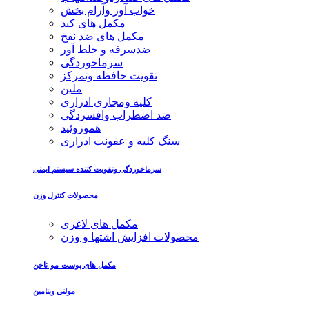
خواب آور وآرام بخش
مکمل های کبد
مکمل های ضد نفخ
ضدسرفه و خلط آور
سرماخوردگی
تقویت حافظه وتمرکز
ملین
کلیه ومجاری ادراری
ضد اضطراب وافسردگی
هموروئید
سنگ کلیه و عفونت ادراری
سرماخوردگی وتقویت کننده سیستم ایمنی
محصولات کنترل وزن
مکمل های لاغری
محصولات افزایش اشتها و وزن
مکمل های پوست-مو-ناخن
مولتی ویتامین