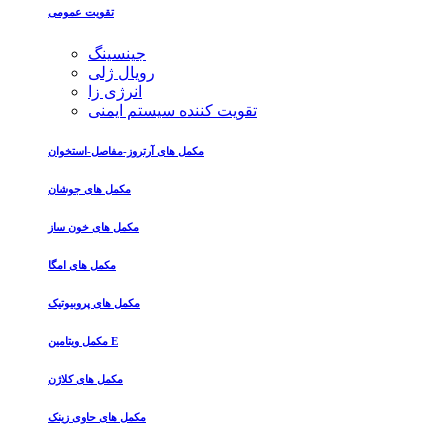
تقویت عمومی
جینسینگ
رویال ژلی
انرژی زا
تقویت کننده سیستم ایمنی
مکمل های آرتروز-مفاصل-استخوان
مکمل های جوشان
مکمل های خون ساز
مکمل های امگا
مکمل های پروبیوتیک
مکمل ویتامین E
مکمل های کلاژن
مکمل های حاوی زینک