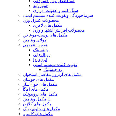
ضد اضطراب وافسردگی
هموروئید
سنگ کلیه و عفونت ادراری
سرماخوردگی وتقویت کننده سیستم ایمنی
محصولات کنترل وزن
مکمل های لاغری
محصولات افزایش اشتها و وزن
مکمل های پوست-مو-ناخن
مولتی ویتامین
تقویت عمومی
جینسینگ
رویال ژلی
انرژی زا
تقویت کننده سیستم ایمنی
رد جنسینگ
مکمل های آرتروز-مفاصل-استخوان
مکمل های جوشان
مکمل های خون ساز
مکمل های امگا
مکمل های پروبیوتیک
مکمل ویتامین E
مکمل های کلاژن
مکمل های حاوی زینک
مکمل های کلسیم