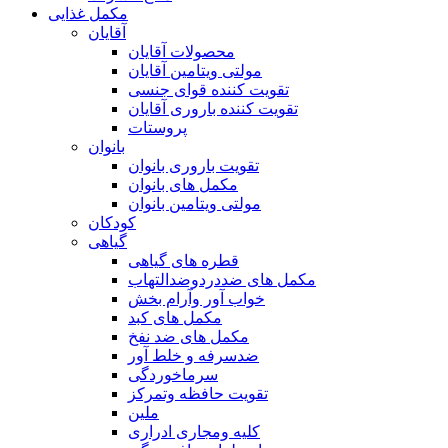
مکمل غذایی
آقایان
محصولات آقایان
مولتی ویتامین آقایان
تقویت کننده قوای جنسی
تقویت کننده باروری آقایان
پروستات
بانوان
تقویت باروری بانوان
مکمل های بانوان
مولتی ویتامین بانوان
کودکان
گیاهی
قطره های گیاهی
مکمل های ضددردوضدالتهاب
خواب آور وآرام بخش
مکمل های کبد
مکمل های ضد نفخ
ضدسرفه و خلط آور
سرماخوردگی
تقویت حافظه وتمرکز
ملین
کلیه ومجاری ادراری