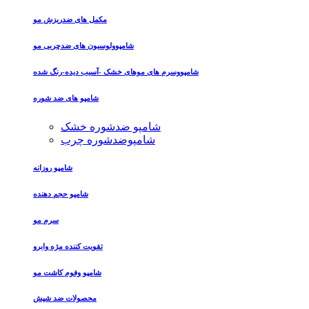
مکمل های ضدریزش مو
شامپوولوسیون های ضدچربی مو
شامپووسرم های موهای خشک -آسیب دیده-رنگ شده
شامپو های ضد شوره
شامپو ضدشوره خشک
شامپوضدشوره چرب
شامپو روزانه
شامپو حجم دهنده
سرم مو
تقویت کننده مژه وابرو
شامپو وفوم کاشت مو
محصولات ضد شپش