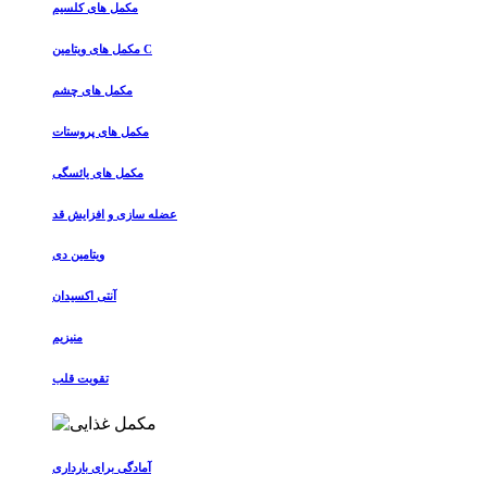
مکمل های کلسیم
مکمل های ویتامین C
مکمل های چشم
مکمل های پروستات
مکمل های یائسگی
عضله سازی و افزایش قد
ویتامین دی
آنتی اکسیدان
منیزیم
تقویت قلب
آمادگی برای بارداری