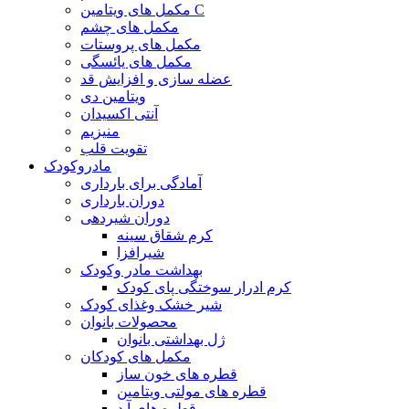
مکمل های ویتامین C
مکمل های چشم
مکمل های پروستات
مکمل های یائسگی
عضله سازی و افزایش قد
ویتامین دی
آنتی اکسیدان
منیزیم
تقویت قلب
مادروکودک
آمادگی برای بارداری
دوران بارداری
دوران شیردهی
کرم شقاق سینه
شیرافزا
بهداشت مادر وکودک
کرم ادرار سوختگی پای کودک
شیر خشک وغذای کودک
محصولات بانوان
ژل بهداشتی بانوان
مکمل های کودکان
قطره های خون ساز
قطره های مولتی ویتامین
قطره های آ.د