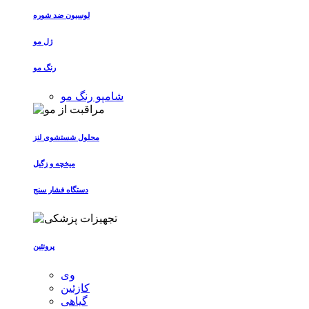
لوسیون ضد شوره
ژل مو
رنگ مو
شامپو رنگ مو
محلول شستشوی لنز
میخچه و زگیل
دستگاه فشار سنج
پروتئین
وی
کازئین
گیاهی