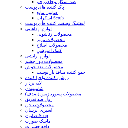
ضد اسکار وجای زخم
پاک کننده های پوست
صابون مایع
اسکراب Scrub
لیفتینگ وسفت کننده های پوست
لوازم بهداشتی
محصولات زناشویی
محصولات موبر
محصولات اصلاح
کمک آمیزشی
لوازم آرایشی
محصولات دور چشم
محصولات ضد جوش
جمع کننده منافذ باز پوست
روشن کننده واحیا کننده
لایه بردار
شامپوبدن
محصولات پسوریازیس (صدف)
رول ضد تعریق
محصولات ناخن
اسپری آبرسان
صابون-Soap
ماسک صورت
دافع حشرات