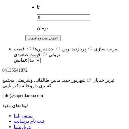
تا
تومان
اعمال محدوه قیمت
مرتب سازی
پربازديد ترين
جديدترين‌ها
قيمت
نزولی
قيمت صعودی
نمايش:
04135541872
تبریز خیابان 17 شهریور جدید مابین طالقانی وشریعتی مجتمع
کسری داروخانه دکتر نایبی
info@superdaroo.com
لینک‌های مفید
تماس باما
ثبت نام درسایت
درباره ما