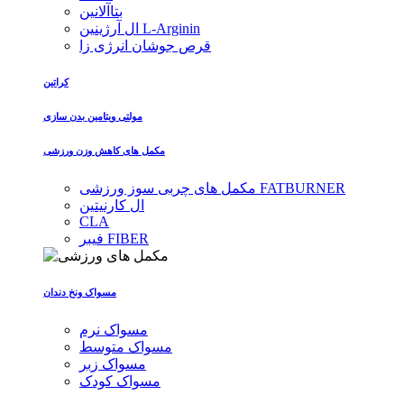
بتاآلانین
ال آرژینین L-Arginin
قرص جوشان انرژی زا
کراتین
مولتی ویتامین بدن سازی
مکمل های کاهش وزن ورزشی
مکمل های چربی سوز ورزشی FATBURNER
ال کارنیتین
CLA
فیبر FIBER
مسواک ونخ دندان
مسواک نرم
مسواک متوسط
مسواک زبر
مسواک کودک