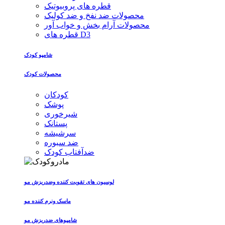
قطره های پروبیوتیک
محصولات ضد نفخ و ضد کولیک
محصولات آرام بخش و خواب آور
قطره های D3
شامپو کودک
محصولات کودک
کودکان
پوشک
شیرخوری
پستانک
سرشیشه
ضد سبوره
ضدآفتاب کودک
لوسیون های تقویت کننده وضدریزش مو
ماسک ونرم کننده مو
شامپوهای ضدریزش مو