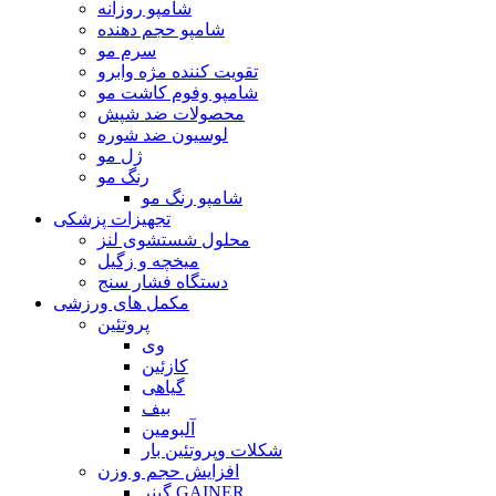
شامپو روزانه
شامپو حجم دهنده
سرم مو
تقویت کننده مژه وابرو
شامپو وفوم کاشت مو
محصولات ضد شپش
لوسیون ضد شوره
ژل مو
رنگ مو
شامپو رنگ مو
تجهیزات پزشکی
محلول شستشوی لنز
میخچه و زگیل
دستگاه فشار سنج
مکمل های ورزشی
پروتئین
وی
کازئین
گیاهی
بیف
آلبومین
شکلات وپروتئین بار
افزایش حجم و وزن
گینر GAINER