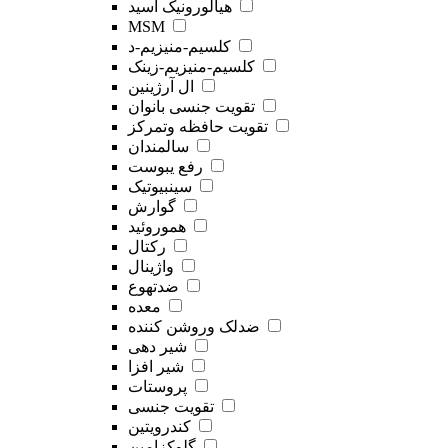
هیالورونیک اسید
MSM
کلسیم-منیزیم-د
کلسیم-منیزیم-زینک
ال آرژینین
تقویت جنسی بانوان
تقویت حافظه وتمرکز
سالمندان
رفع یبوست
سینبیوتیک
گوارش
هموروئید
رکتال
واژینال
ضدتهوع
معده
ضدلک وروشن کننده
شیر دهی
شیر افزا
پروستات
تقویت جنسی
کندرویتین
گلوکزامین