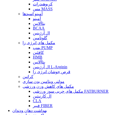
کربوهیدرات
مس MASS
آمینو اسیدها
آمینو
بتاآلانین
BCAA
ال آرژینین
گلوتامین
مکمل های انرژی زا
پمپ PUMP
کافئین
HMB
بتاآلانین
ال آرژینین L-Arginin
قرص جوشان انرژی زا
کراتین
مولتی ویتامین بدن سازی
مکمل های کاهش وزن ورزشی
مکمل های چربی سوز ورزشی FATBURNER
ال کارنیتین
CLA
فیبر FIBER
بهداشت دهان ودندان