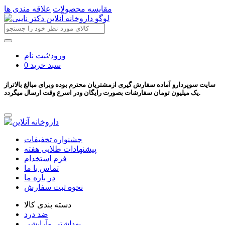
مقایسه محصولات
علاقه مندی ها
ورود
/
ثبت نام
سبد خرید
0
سایت سوپردارو آماده سفارش گیری ازمشتریان محترم بوده وبرای مبالغ بالاتراز
یک میلیون تومان سفارشات بصورت رایگان ودر اسرع وقت ارسال میگردد.
جشنواره تخفیفات
پیشنهادات طلایی هفته
فرم استخدام
تماس با ما
در باره ما
نحوه ثبت سفارش
دسته بندی کالا
ضد درد
بهداشتی وآرایشی