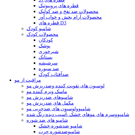
قطره های پروبیوتیک
محصولات ضد نفخ و ضد کولیک
محصولات آرام بخش و خواب آور
قطره های D3
شامپو کودک
محصولات کودک
کودکان
پوشک
شیرخوری
پستانک
سرشیشه
ضد سبوره
ضدآفتاب کودک
مراقبت از مو
لوسیون های تقویت کننده وضدریزش مو
ماسک ونرم کننده مو
شامپوهای ضدریزش مو
مکمل های ضدریزش مو
شامپوولوسیون های ضدچربی مو
شامپووسرم های موهای خشک -آسیب دیده-رنگ شده
شامپو های ضد شوره
شامپو ضدشوره خشک
شامپوضدشوره چرب