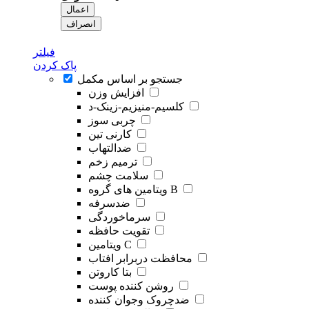
اعمال
انصراف
فیلتر
پاک کردن
جستجو بر اساس مکمل
افزایش وزن
کلسیم-منیزیم-زینک-د
چربی سوز
کارنی تین
ضدالتهاب
ترمیم زخم
سلامت چشم
ویتامین های گروه B
ضدسرفه
سرماخوردگی
تقویت حافظه
ویتامین C
محافظت دربرابر افتاب
بتا کاروتن
روشن کننده پوست
ضدچروک وجوان کننده