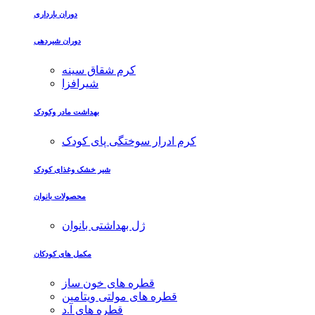
دوران بارداری
دوران شیردهی
کرم شقاق سینه
شیرافزا
بهداشت مادر وکودک
کرم ادرار سوختگی پای کودک
شیر خشک وغذای کودک
محصولات بانوان
ژل بهداشتی بانوان
مکمل های کودکان
قطره های خون ساز
قطره های مولتی ویتامین
قطره های آ.د