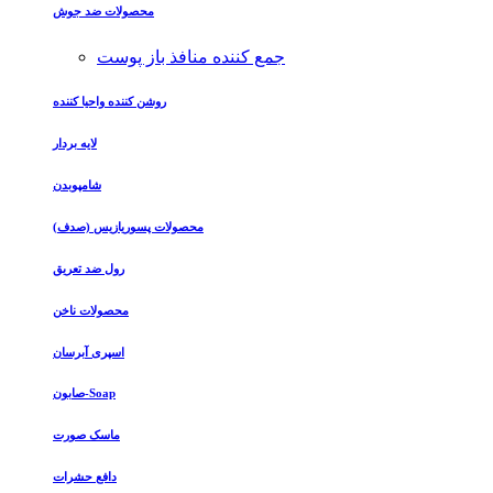
محصولات ضد جوش
جمع کننده منافذ باز پوست
روشن کننده واحیا کننده
لایه بردار
شامپوبدن
محصولات پسوریازیس (صدف)
رول ضد تعریق
محصولات ناخن
اسپری آبرسان
صابون-Soap
ماسک صورت
دافع حشرات