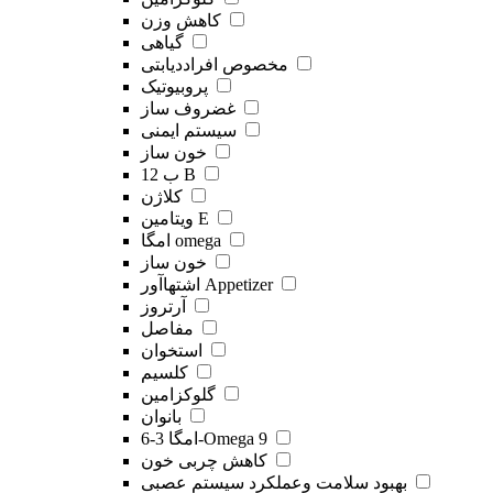
کاهش وزن
گیاهی
مخصوص افراددیابتی
پروبیوتیک
غضروف ساز
سیستم ایمنی
خون ساز
ب 12 B
کلاژن
ویتامین E
امگا omega
خون ساز
اشتهاآور Appetizer
آرتروز
مفاصل
استخوان
کلسیم
گلوکزامین
بانوان
امگا 3-6-Omega 9
کاهش چربی خون
بهبود سلامت وعملکرد سیستم عصبی