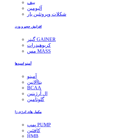
بیف
آلبومین
شکلات وپروتئین بار
افزایش حجم و وزن
گینر GAINER
کربوهیدرات
مس MASS
آمینو اسیدها
آمینو
بتاآلانین
BCAA
ال آرژینین
گلوتامین
مکمل های انرژی زا
پمپ PUMP
کافئین
HMB