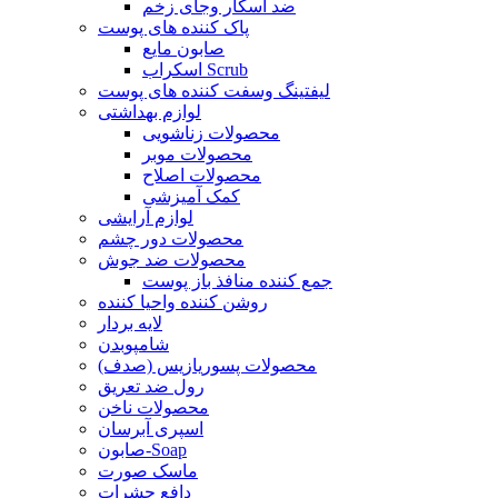
ضد اسکار وجای زخم
پاک کننده های پوست
صابون مایع
اسکراب Scrub
لیفتینگ وسفت کننده های پوست
لوازم بهداشتی
محصولات زناشویی
محصولات موبر
محصولات اصلاح
کمک آمیزشی
لوازم آرایشی
محصولات دور چشم
محصولات ضد جوش
جمع کننده منافذ باز پوست
روشن کننده واحیا کننده
لایه بردار
شامپوبدن
محصولات پسوریازیس (صدف)
رول ضد تعریق
محصولات ناخن
اسپری آبرسان
صابون-Soap
ماسک صورت
دافع حشرات