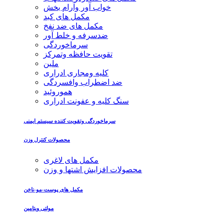
خواب آور وآرام بخش
مکمل های کبد
مکمل های ضد نفخ
ضدسرفه و خلط آور
سرماخوردگی
تقویت حافظه وتمرکز
ملین
کلیه ومجاری ادراری
ضد اضطراب وافسردگی
هموروئید
سنگ کلیه و عفونت ادراری
سرماخوردگی وتقویت کننده سیستم ایمنی
محصولات کنترل وزن
مکمل های لاغری
محصولات افزایش اشتها و وزن
مکمل های پوست-مو-ناخن
مولتی ویتامین