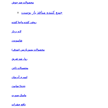
محصولات ضد جوش
جمع کننده منافذ باز پوست
روشن کننده واحیا کننده
لایه بردار
شامپوبدن
محصولات پسوریازیس (صدف)
رول ضد تعریق
محصولات ناخن
اسپری آبرسان
صابون-Soap
ماسک صورت
دافع حشرات