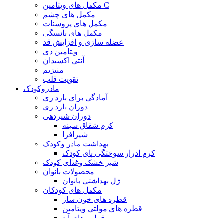
مکمل های ویتامین C
مکمل های چشم
مکمل های پروستات
مکمل های یائسگی
عضله سازی و افزایش قد
ویتامین دی
آنتی اکسیدان
منیزیم
تقویت قلب
مادروکودک
آمادگی برای بارداری
دوران بارداری
دوران شیردهی
کرم شقاق سینه
شیرافزا
بهداشت مادر وکودک
کرم ادرار سوختگی پای کودک
شیر خشک وغذای کودک
محصولات بانوان
ژل بهداشتی بانوان
مکمل های کودکان
قطره های خون ساز
قطره های مولتی ویتامین
قطره های آ.د