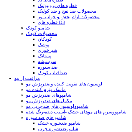
قطره های پروبیوتیک
محصولات ضد نفخ و ضد کولیک
محصولات آرام بخش و خواب آور
قطره های D3
شامپو کودک
محصولات کودک
کودکان
پوشک
شیرخوری
پستانک
سرشیشه
ضد سبوره
ضدآفتاب کودک
مراقبت از مو
لوسیون های تقویت کننده وضدریزش مو
ماسک ونرم کننده مو
شامپوهای ضدریزش مو
مکمل های ضدریزش مو
شامپوولوسیون های ضدچربی مو
شامپووسرم های موهای خشک -آسیب دیده-رنگ شده
شامپو های ضد شوره
شامپو ضدشوره خشک
شامپوضدشوره چرب