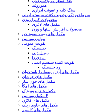
ضد اضطراب وافسردگی
هموروئید
سنگ کلیه و عفونت ادراری
سرماخوردگی وتقویت کننده سیستم ایمنی
محصولات کنترل وزن
مکمل های لاغری
محصولات افزایش اشتها و وزن
مکمل های پوست-مو-ناخن
مولتی ویتامین
تقویت عمومی
جینسینگ
رویال ژلی
انرژی زا
تقویت کننده سیستم ایمنی
رد جنسینگ
مکمل های آرتروز-مفاصل-استخوان
مکمل های جوشان
مکمل های خون ساز
مکمل های امگا
مکمل های پروبیوتیک
مکمل ویتامین E
مکمل های کلاژن
مکمل های حاوی زینک
مکمل های کلسیم