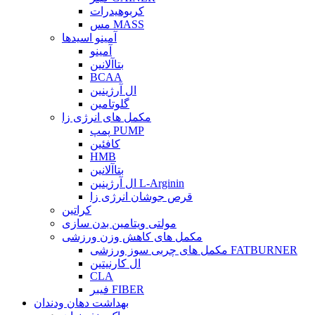
کربوهیدرات
مس MASS
آمینو اسیدها
آمینو
بتاآلانین
BCAA
ال آرژینین
گلوتامین
مکمل های انرژی زا
پمپ PUMP
کافئین
HMB
بتاآلانین
ال آرژینین L-Arginin
قرص جوشان انرژی زا
کراتین
مولتی ویتامین بدن سازی
مکمل های کاهش وزن ورزشی
مکمل های چربی سوز ورزشی FATBURNER
ال کارنیتین
CLA
فیبر FIBER
بهداشت دهان ودندان