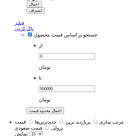
اعمال
انصراف
فیلتر
پاک کردن
جستجو بر اساس قیمت محصول
از
تومان
تا
تومان
اعمال محدوه قیمت
مرتب سازی
پربازديد ترين
جديدترين‌ها
قيمت
نزولی
قيمت صعودی
نمايش: