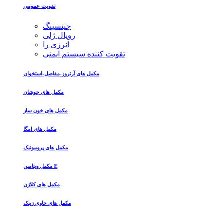
تقویت عمومی
جینسینگ
رویال ژلی
انرژی زا
تقویت کننده سیستم ایمنی
مکمل های آرتروز-مفاصل-استخوان
مکمل های جوشان
مکمل های خون ساز
مکمل های امگا
مکمل های پروبیوتیک
مکمل ویتامین E
مکمل های کلاژن
مکمل های حاوی زینک