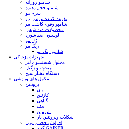
شامپو روزانه
شامپو حجم دهنده
سرم مو
تقویت کننده مژه وابرو
شامپو وفوم کاشت مو
محصولات ضد شپش
لوسیون ضد شوره
ژل مو
رنگ مو
شامپو رنگ مو
تجهیزات پزشکی
محلول شستشوی لنز
میخچه و زگیل
دستگاه فشار سنج
مکمل های ورزشی
پروتئین
وی
کازئین
گیاهی
بیف
آلبومین
شکلات وپروتئین بار
افزایش حجم و وزن
گینر GAINER