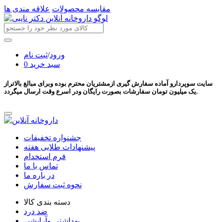
مقایسه محصولات
علاقه مندی ها
ورود
/
ثبت نام
سبد خرید
0
سایت سوپردارو آماده سفارش گیری ازمشتریان محترم بوده وبرای مبالغ بالاتراز
یک میلیون تومان سفارشات بصورت رایگان ودر اسرع وقت ارسال میگردد.
جشنواره تخفیفات
پیشنهادات طلایی هفته
فرم استخدام
تماس با ما
در باره ما
نحوه ثبت سفارش
دسته بندی کالا
ضد درد
بهداشتی وآرایشی