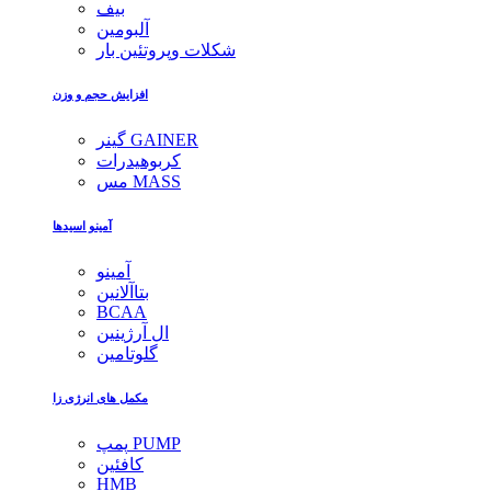
بیف
آلبومین
شکلات وپروتئین بار
افزایش حجم و وزن
گینر GAINER
کربوهیدرات
مس MASS
آمینو اسیدها
آمینو
بتاآلانین
BCAA
ال آرژینین
گلوتامین
مکمل های انرژی زا
پمپ PUMP
کافئین
HMB