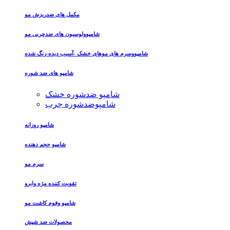
مکمل های ضدریزش مو
شامپوولوسیون های ضدچربی مو
شامپووسرم های موهای خشک -آسیب دیده-رنگ شده
شامپو های ضد شوره
شامپو ضدشوره خشک
شامپوضدشوره چرب
شامپو روزانه
شامپو حجم دهنده
سرم مو
تقویت کننده مژه وابرو
شامپو وفوم کاشت مو
محصولات ضد شپش