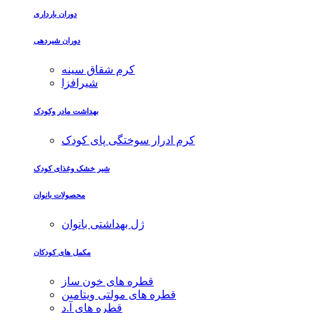
دوران بارداری
دوران شیردهی
کرم شقاق سینه
شیرافزا
بهداشت مادر وکودک
کرم ادرار سوختگی پای کودک
شیر خشک وغذای کودک
محصولات بانوان
ژل بهداشتی بانوان
مکمل های کودکان
قطره های خون ساز
قطره های مولتی ویتامین
قطره های آ.د