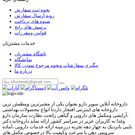
نحوه ثبت سفارش
رویه ارسال سفارش
شیوه های پرداخت
پرسش هاي رايج
قوانین ومقررات
خدمات مشتریان
باشگاه مشتریان
نمایشگاه
پیگیری سفارشات ونحوه مرجوع نمودن کالا
درباره ما
داروخانه آنلاین سوپر دارو بعنوان یکی از معتبرترین ومطمئن ترین
داروخانه های اینترنتی افتخار داردتا انواع محصولات بهداشتی
،آرایشی ومکمل های دارویی و گیاهی راتحت نظارت سازمان دارو
وغذا به کاربران عزیز در سراسر کشور ارائه نماید.داروخانه دکتر
نایبی بانزدیک به چهار دهه تجربه درزمینه ارائه خدمات دارویی ،آماده
سرویس دهی با سرعت وکیفیت بالا درخصوص مکمل های