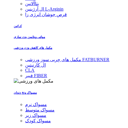
بتاآلانین
ال آرژینین L-Arginin
قرص جوشان انرژی زا
کراتین
مولتی ویتامین بدن سازی
مکمل های کاهش وزن ورزشی
مکمل های چربی سوز ورزشی FATBURNER
ال کارنیتین
CLA
فیبر FIBER
مسواک ونخ دندان
مسواک نرم
مسواک متوسط
مسواک زبر
مسواک کودک