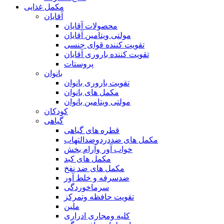
مکمل غذایی
آقایان
محصولات آقایان
مولتی ویتامین آقایان
تقویت کننده قوای جنسی
تقویت کننده باروری آقایان
پروستات
بانوان
تقویت باروری بانوان
مکمل های بانوان
مولتی ویتامین بانوان
کودکان
گیاهی
قطره های گیاهی
مکمل های ضددردوضدالتهاب
خواب آور وآرام بخش
مکمل های کبد
مکمل های ضد نفخ
ضدسرفه و خلط آور
سرماخوردگی
تقویت حافظه وتمرکز
ملین
کلیه ومجاری ادراری