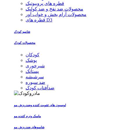
قطره های پروبیوتیک
محصولات ضد نفخ و ضد کولیک
محصولات آرام بخش و خواب آور
قطره های D3
شامپو کودک
محصولات کودک
کودکان
پوشک
شیرخوری
پستانک
سرشیشه
ضد سبوره
ضدآفتاب کودک
لوسیون های تقویت کننده وضدریزش مو
ماسک ونرم کننده مو
شامپوهای ضدریزش مو