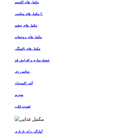
مکمل های کلسیم
مکمل های ویتامین C
مکمل های چشم
مکمل های پروستات
مکمل های یائسگی
عضله سازی و افزایش قد
ویتامین دی
آنتی اکسیدان
منیزیم
تقویت قلب
آمادگی برای بارداری