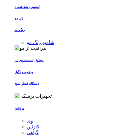
لوسیون ضد شوره
ژل مو
رنگ مو
شامپو رنگ مو
محلول شستشوی لنز
میخچه و زگیل
دستگاه فشار سنج
پروتئین
وی
کازئین
گیاهی