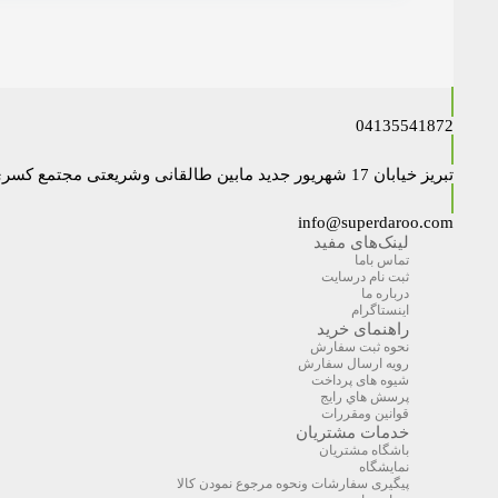
04135541872
تبریز خیابان 17 شهریور جدید مابین طالقانی وشریعتی مجتمع کسری داروخانه دکتر نایبی
info@superdaroo.com
لینک‌های مفید
تماس باما
ثبت نام درسایت
درباره ما
اینستاگرام
راهنمای خرید
نحوه ثبت سفارش
رویه ارسال سفارش
شیوه های پرداخت
پرسش هاي رايج
قوانین ومقررات
خدمات مشتریان
باشگاه مشتریان
نمایشگاه
پیگیری سفارشات ونحوه مرجوع نمودن کالا