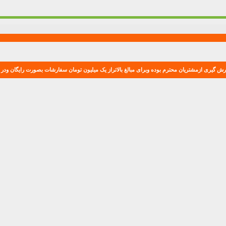
ش گیری ازمشتریان محترم بوده وبرای مبالغ بالاتراز یک میلیون تومان سفارشات بصورت رایگان ودر