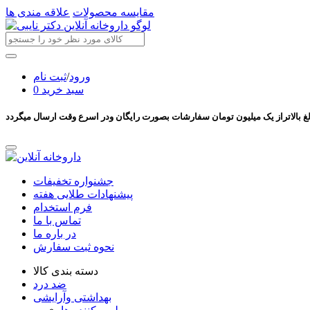
مقایسه محصولات
علاقه مندی ها
ورود
/
ثبت نام
سبد خرید
0
جشنواره تخفیفات
پیشنهادات طلایی هفته
فرم استخدام
تماس با ما
در باره ما
نحوه ثبت سفارش
دسته بندی کالا
ضد درد
بهداشتی وآرایشی