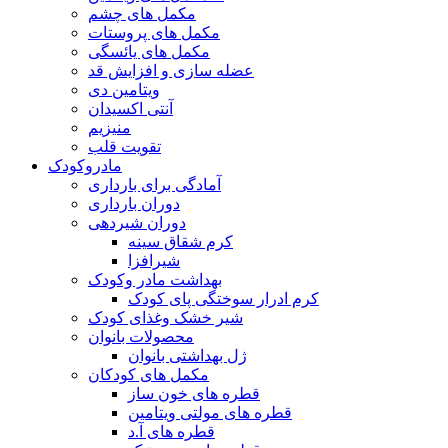
مکمل های چشم
مکمل های پروستات
مکمل های یائسگی
عضله سازی و افزایش قد
ویتامین دی
آنتی اکسیدان
منیزیم
تقویت قلب
مادروکودک
آمادگی برای بارداری
دوران بارداری
دوران شیردهی
کرم شقاق سینه
شیرافزا
بهداشت مادر وکودک
کرم ادرار سوختگی پای کودک
شیر خشک وغذای کودک
محصولات بانوان
ژل بهداشتی بانوان
مکمل های کودکان
قطره های خون ساز
قطره های مولتی ویتامین
قطره های آ.د