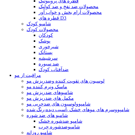
قطره های پروبیوتیک
محصولات ضد نفخ و ضد کولیک
محصولات آرام بخش و خواب آور
قطره های D3
شامپو کودک
محصولات کودک
کودکان
پوشک
شیرخوری
پستانک
سرشیشه
ضد سبوره
ضدآفتاب کودک
مراقبت از مو
لوسیون های تقویت کننده وضدریزش مو
ماسک ونرم کننده مو
شامپوهای ضدریزش مو
مکمل های ضدریزش مو
شامپوولوسیون های ضدچربی مو
شامپووسرم های موهای خشک -آسیب دیده-رنگ شده
شامپو های ضد شوره
شامپو ضدشوره خشک
شامپوضدشوره چرب
شامپو روزانه