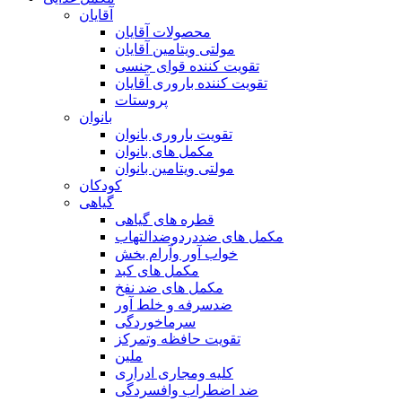
آقایان
محصولات آقایان
مولتی ویتامین آقایان
تقویت کننده قوای جنسی
تقویت کننده باروری آقایان
پروستات
بانوان
تقویت باروری بانوان
مکمل های بانوان
مولتی ویتامین بانوان
کودکان
گیاهی
قطره های گیاهی
مکمل های ضددردوضدالتهاب
خواب آور وآرام بخش
مکمل های کبد
مکمل های ضد نفخ
ضدسرفه و خلط آور
سرماخوردگی
تقویت حافظه وتمرکز
ملین
کلیه ومجاری ادراری
ضد اضطراب وافسردگی