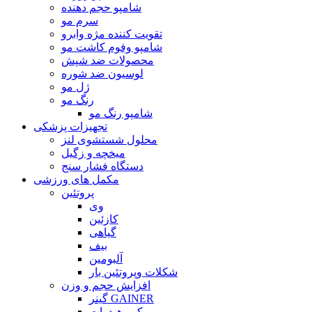
شامپو حجم دهنده
سرم مو
تقویت کننده مژه وابرو
شامپو وفوم کاشت مو
محصولات ضد شپش
لوسیون ضد شوره
ژل مو
رنگ مو
شامپو رنگ مو
تجهیزات پزشکی
محلول شستشوی لنز
میخچه و زگیل
دستگاه فشار سنج
مکمل های ورزشی
پروتئین
وی
کازئین
گیاهی
بیف
آلبومین
شکلات وپروتئین بار
افزایش حجم و وزن
گینر GAINER
کربوهیدرات