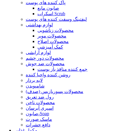
پاک کننده های پوست
صابون مایع
اسکراب Scrub
لیفتینگ وسفت کننده های پوست
لوازم بهداشتی
محصولات زناشویی
محصولات موبر
محصولات اصلاح
کمک آمیزشی
لوازم آرایشی
محصولات دور چشم
محصولات ضد جوش
جمع کننده منافذ باز پوست
روشن کننده واحیا کننده
لایه بردار
شامپوبدن
محصولات پسوریازیس (صدف)
رول ضد تعریق
محصولات ناخن
اسپری آبرسان
صابون-Soap
ماسک صورت
دافع حشرات
مکمل غذایی