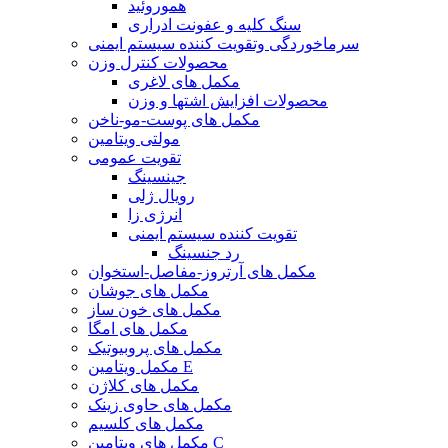
هموروئید
سنگ کلیه و عفونت ادراری
سرماخوردگی وتقویت کننده سیستم ایمنی
محصولات کنترل وزن
مکمل های لاغری
محصولات افزایش اشتها و وزن
مکمل های پوست-مو-ناخن
مولتی ویتامین
تقویت عمومی
جینسینگ
رویال ژلی
انرژی زا
تقویت کننده سیستم ایمنی
رد جنسینگ
مکمل های آرتروز-مفاصل-استخوان
مکمل های جوشان
مکمل های خون ساز
مکمل های امگا
مکمل های پروبیوتیک
مکمل ویتامین E
مکمل های کلاژن
مکمل های حاوی زینک
مکمل های کلسیم
مکمل های ویتامین C