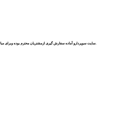
سایت سوپردارو آماده سفارش گیری ازمشتریان محترم بوده وبرای مبالغ بالاتراز یک میلیون تومان سفارشات بصورت رایگان ودر اسرع وقت ارسال میگردد.