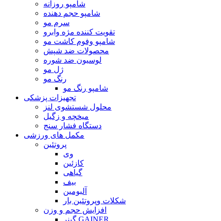
شامپو روزانه
شامپو حجم دهنده
سرم مو
تقویت کننده مژه وابرو
شامپو وفوم کاشت مو
محصولات ضد شپش
لوسیون ضد شوره
ژل مو
رنگ مو
شامپو رنگ مو
تجهیزات پزشکی
محلول شستشوی لنز
میخچه و زگیل
دستگاه فشار سنج
مکمل های ورزشی
پروتئین
وی
کازئین
گیاهی
بیف
آلبومین
شکلات وپروتئین بار
افزایش حجم و وزن
گینر GAINER