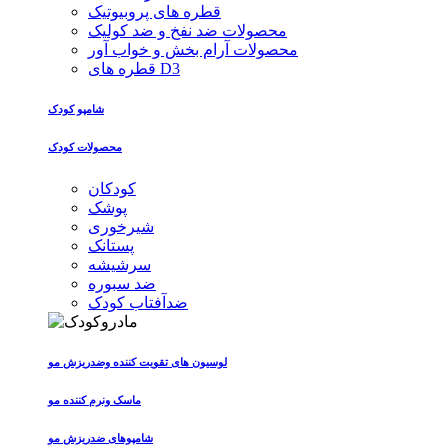
قطره های پروبیوتیک
محصولات ضد نفخ و ضد کولیک
محصولات آرام بخش و خواب آور
قطره های D3
شامپو کودک
محصولات کودک
کودکان
پوشک
شیرخوری
پستانک
سرشیشه
ضد سبوره
ضدآفتاب کودک
لوسیون های تقویت کننده وضدریزش مو
ماسک ونرم کننده مو
شامپوهای ضدریزش مو