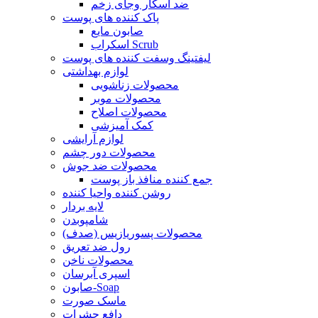
ضد اسکار وجای زخم
پاک کننده های پوست
صابون مایع
اسکراب Scrub
لیفتینگ وسفت کننده های پوست
لوازم بهداشتی
محصولات زناشویی
محصولات موبر
محصولات اصلاح
کمک آمیزشی
لوازم آرایشی
محصولات دور چشم
محصولات ضد جوش
جمع کننده منافذ باز پوست
روشن کننده واحیا کننده
لایه بردار
شامپوبدن
محصولات پسوریازیس (صدف)
رول ضد تعریق
محصولات ناخن
اسپری آبرسان
صابون-Soap
ماسک صورت
دافع حشرات