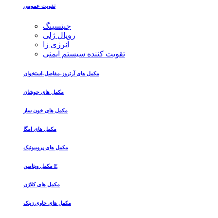
تقویت عمومی
جینسینگ
رویال ژلی
انرژی زا
تقویت کننده سیستم ایمنی
مکمل های آرتروز-مفاصل-استخوان
مکمل های جوشان
مکمل های خون ساز
مکمل های امگا
مکمل های پروبیوتیک
مکمل ویتامین E
مکمل های کلاژن
مکمل های حاوی زینک