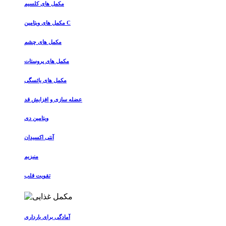
مکمل های کلسیم
مکمل های ویتامین C
مکمل های چشم
مکمل های پروستات
مکمل های یائسگی
عضله سازی و افزایش قد
ویتامین دی
آنتی اکسیدان
منیزیم
تقویت قلب
آمادگی برای بارداری