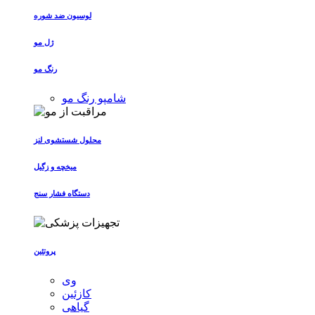
لوسیون ضد شوره
ژل مو
رنگ مو
شامپو رنگ مو
محلول شستشوی لنز
میخچه و زگیل
دستگاه فشار سنج
پروتئین
وی
کازئین
گیاهی