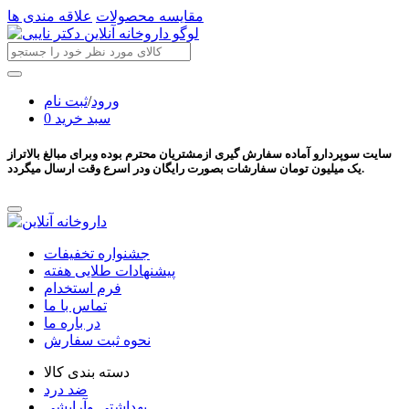
مقایسه محصولات
علاقه مندی ها
ورود
/
ثبت نام
سبد خرید
0
سایت سوپردارو آماده سفارش گیری ازمشتریان محترم بوده وبرای مبالغ بالاتراز
یک میلیون تومان سفارشات بصورت رایگان ودر اسرع وقت ارسال میگردد.
جشنواره تخفیفات
پیشنهادات طلایی هفته
فرم استخدام
تماس با ما
در باره ما
نحوه ثبت سفارش
دسته بندی کالا
ضد درد
بهداشتی وآرایشی