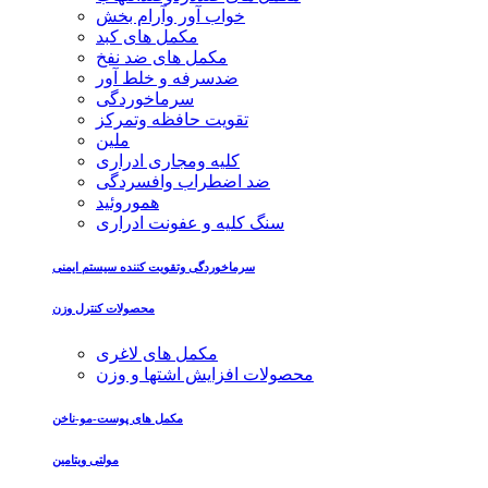
خواب آور وآرام بخش
مکمل های کبد
مکمل های ضد نفخ
ضدسرفه و خلط آور
سرماخوردگی
تقویت حافظه وتمرکز
ملین
کلیه ومجاری ادراری
ضد اضطراب وافسردگی
هموروئید
سنگ کلیه و عفونت ادراری
سرماخوردگی وتقویت کننده سیستم ایمنی
محصولات کنترل وزن
مکمل های لاغری
محصولات افزایش اشتها و وزن
مکمل های پوست-مو-ناخن
مولتی ویتامین