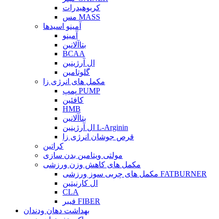
کربوهیدرات
مس MASS
آمینو اسیدها
آمینو
بتاآلانین
BCAA
ال آرژینین
گلوتامین
مکمل های انرژی زا
پمپ PUMP
کافئین
HMB
بتاآلانین
ال آرژینین L-Arginin
قرص جوشان انرژی زا
کراتین
مولتی ویتامین بدن سازی
مکمل های کاهش وزن ورزشی
مکمل های چربی سوز ورزشی FATBURNER
ال کارنیتین
CLA
فیبر FIBER
بهداشت دهان ودندان