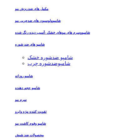
مکمل های ضدریزش مو
شامپوولوسیون های ضدچربی مو
شامپووسرم های موهای خشک -آسیب دیده-رنگ شده
شامپو های ضد شوره
شامپو ضدشوره خشک
شامپوضدشوره چرب
شامپو روزانه
شامپو حجم دهنده
سرم مو
تقویت کننده مژه وابرو
شامپو وفوم کاشت مو
محصولات ضد شپش