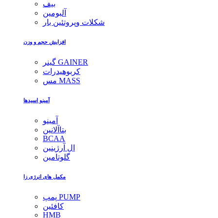
بیف
آلبومین
شکلات وپروتئین بار
افزایش حجم و وزن
گینر GAINER
کربوهیدرات
مس MASS
آمینو اسیدها
آمینو
بتاآلانین
BCAA
ال آرژینین
گلوتامین
مکمل های انرژی زا
پمپ PUMP
کافئین
HMB