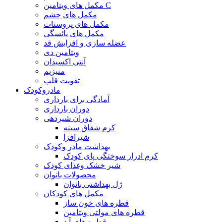
مکمل های ویتامین C
مکمل های چشم
مکمل های پروستات
مکمل های یائسگی
عضله سازی و افزایش قد
ویتامین دی
آنتی اکسیدان
منیزیم
تقویت قلب
مادروکودک
آمادگی برای بارداری
دوران بارداری
دوران شیردهی
کرم شقاق سینه
شیرافزا
بهداشت مادر وکودک
کرم ادرار سوختگی پای کودک
شیر خشک وغذای کودک
محصولات بانوان
ژل بهداشتی بانوان
مکمل های کودکان
قطره های خون ساز
قطره های مولتی ویتامین
قطره های آ.د