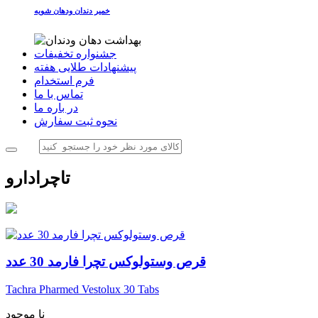
خمیر دندان ودهان شویه
جشنواره تخفیفات
پیشنهادات طلایی هفته
فرم استخدام
تماس با ما
در باره ما
نحوه ثبت سفارش
تاچرادارو
قرص وستولوکس تچرا فارمد 30 عدد
Tachra Pharmed Vestolux 30 Tabs
نا موجود