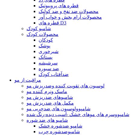
قطره های پروبیوتیک
محصولات ضد نفخ و ضد کولیک
محصولات آرام بخش و خواب آور
قطره های D3
شامپو کودک
محصولات کودک
کودکان
پوشک
شیرخوری
پستانک
سرشیشه
ضد سبوره
ضدآفتاب کودک
مراقبت از مو
لوسیون های تقویت کننده وضدریزش مو
ماسک ونرم کننده مو
شامپوهای ضدریزش مو
مکمل های ضدریزش مو
شامپوولوسیون های ضدچربی مو
شامپووسرم های موهای خشک -آسیب دیده-رنگ شده
شامپو های ضد شوره
شامپو ضدشوره خشک
شامپوضدشوره چرب