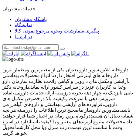
خدمات مشتریان
باشگاه مشتریان
نمایشگاه
پیگیری سفارشات ونحوه مرجوع نمودن کالا
درباره ما
داروخانه آنلاین سوپر دارو بعنوان یکی از معتبرترین ومطمئن ترین
داروخانه های اینترنتی افتخار داردتا انواع محصولات بهداشتی
،آرایشی ومکمل های دارویی و گیاهی راتحت نظارت سازمان دارو
وغذا به کاربران عزیز در سراسر کشور ارائه نماید.داروخانه دکتر
نایبی بانزدیک به چهار دهه تجربه درزمینه ارائه خدمات دارویی ،آماده
سرویس دهی با سرعت وکیفیت بالا درخصوص مکمل های
دارویی،فراورده های آرایشی-بهداشتی و داروهای گیاهی می
باشد.مشاورین داروساز ماصحیح ترین اطلاعات را درزمینه هرآنچه
شمابه دنبال آن هستیددرکوتاه ترین زمان در اختیار شما قرار خواهند
داد.محصولات متنوع ازبرندهای معتبر و با کیفیت استاندارد در اسرع
وقت با مناسب ترین قیمت درب منزل ویا محل کارشما تحویل
خواهد گردید.