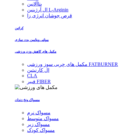
بتاآلانین
ال آرژینین L-Arginin
قرص جوشان انرژی زا
کراتین
مولتی ویتامین بدن سازی
مکمل های کاهش وزن ورزشی
مکمل های چربی سوز ورزشی FATBURNER
ال کارنیتین
CLA
فیبر FIBER
مسواک ونخ دندان
مسواک نرم
مسواک متوسط
مسواک زبر
مسواک کودک