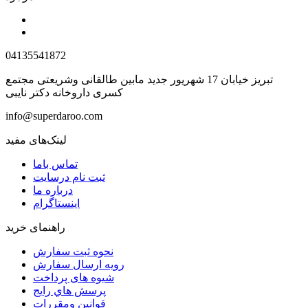
04135541872
تبریز خیابان 17 شهریور جدید مابین طالقانی وشریعتی مجتمع
کسری داروخانه دکتر نایبی
info@superdaroo.com
لینک‌های مفید
تماس باما
ثبت نام درسایت
درباره ما
اینستاگرام
راهنمای خرید
نحوه ثبت سفارش
رویه ارسال سفارش
شیوه های پرداخت
پرسش هاي رايج
قوانین ومقررات