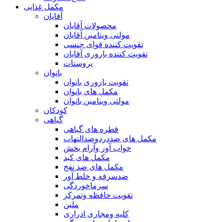
مکمل غذایی
آقایان
محصولات آقایان
مولتی ویتامین آقایان
تقویت کننده قوای جنسی
تقویت کننده باروری آقایان
پروستات
بانوان
تقویت باروری بانوان
مکمل های بانوان
مولتی ویتامین بانوان
کودکان
گیاهی
قطره های گیاهی
مکمل های ضددردوضدالتهاب
خواب آور وآرام بخش
مکمل های کبد
مکمل های ضد نفخ
ضدسرفه و خلط آور
سرماخوردگی
تقویت حافظه وتمرکز
ملین
کلیه ومجاری ادراری