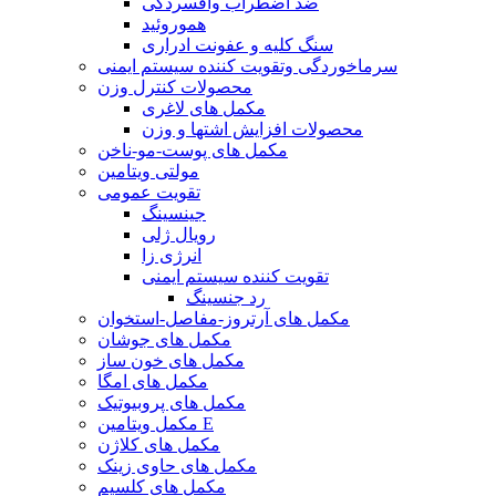
ضد اضطراب وافسردگی
هموروئید
سنگ کلیه و عفونت ادراری
سرماخوردگی وتقویت کننده سیستم ایمنی
محصولات کنترل وزن
مکمل های لاغری
محصولات افزایش اشتها و وزن
مکمل های پوست-مو-ناخن
مولتی ویتامین
تقویت عمومی
جینسینگ
رویال ژلی
انرژی زا
تقویت کننده سیستم ایمنی
رد جنسینگ
مکمل های آرتروز-مفاصل-استخوان
مکمل های جوشان
مکمل های خون ساز
مکمل های امگا
مکمل های پروبیوتیک
مکمل ویتامین E
مکمل های کلاژن
مکمل های حاوی زینک
مکمل های کلسیم