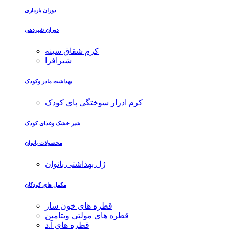
دوران بارداری
دوران شیردهی
کرم شقاق سینه
شیرافزا
بهداشت مادر وکودک
کرم ادرار سوختگی پای کودک
شیر خشک وغذای کودک
محصولات بانوان
ژل بهداشتی بانوان
مکمل های کودکان
قطره های خون ساز
قطره های مولتی ویتامین
قطره های آ.د