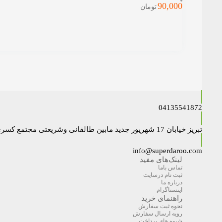
90,000
تومان
04135541872
تبریز خیابان 17 شهریور جدید مابین طالقانی وشریعتی مجتمع کسری داروخانه دکتر نایبی
info@superdaroo.com
لینک‌های مفید
تماس باما
ثبت نام درسایت
درباره ما
اینستاگرام
راهنمای خرید
نحوه ثبت سفارش
رویه ارسال سفارش
شیوه های پرداخت