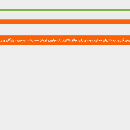
ش گیری ازمشتریان محترم بوده وبرای مبالغ بالاتراز یک میلیون تومان سفارشات بصورت رایگان ودر