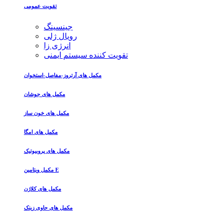
تقویت عمومی
جینسینگ
رویال ژلی
انرژی زا
تقویت کننده سیستم ایمنی
مکمل های آرتروز-مفاصل-استخوان
مکمل های جوشان
مکمل های خون ساز
مکمل های امگا
مکمل های پروبیوتیک
مکمل ویتامین E
مکمل های کلاژن
مکمل های حاوی زینک