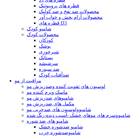
قطره های پروبیوتیک
محصولات ضد نفخ و ضد کولیک
محصولات آرام بخش و خواب آور
قطره های D3
شامپو کودک
محصولات کودک
کودکان
پوشک
شیرخوری
پستانک
سرشیشه
ضد سبوره
ضدآفتاب کودک
مراقبت از مو
لوسیون های تقویت کننده وضدریزش مو
ماسک ونرم کننده مو
شامپوهای ضدریزش مو
مکمل های ضدریزش مو
شامپوولوسیون های ضدچربی مو
شامپووسرم های موهای خشک -آسیب دیده-رنگ شده
شامپو های ضد شوره
شامپو ضدشوره خشک
شامپوضدشوره چرب