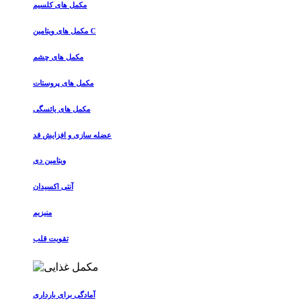
مکمل های کلسیم
مکمل های ویتامین C
مکمل های چشم
مکمل های پروستات
مکمل های یائسگی
عضله سازی و افزایش قد
ویتامین دی
آنتی اکسیدان
منیزیم
تقویت قلب
آمادگی برای بارداری