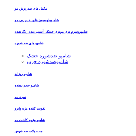
مکمل های ضدریزش مو
شامپوولوسیون های ضدچربی مو
شامپووسرم های موهای خشک -آسیب دیده-رنگ شده
شامپو های ضد شوره
شامپو ضدشوره خشک
شامپوضدشوره چرب
شامپو روزانه
شامپو حجم دهنده
سرم مو
تقویت کننده مژه وابرو
شامپو وفوم کاشت مو
محصولات ضد شپش