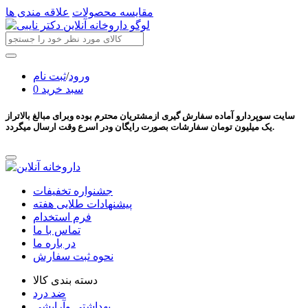
مقایسه محصولات
علاقه مندی ها
ورود
/
ثبت نام
سبد خرید
0
سایت سوپردارو آماده سفارش گیری ازمشتریان محترم بوده وبرای مبالغ بالاتراز
یک میلیون تومان سفارشات بصورت رایگان ودر اسرع وقت ارسال میگردد.
جشنواره تخفیفات
پیشنهادات طلایی هفته
فرم استخدام
تماس با ما
در باره ما
نحوه ثبت سفارش
دسته بندی کالا
ضد درد
بهداشتی وآرایشی