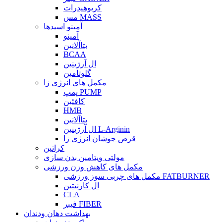
کربوهیدرات
مس MASS
آمینو اسیدها
آمینو
بتاآلانین
BCAA
ال آرژینین
گلوتامین
مکمل های انرژی زا
پمپ PUMP
کافئین
HMB
بتاآلانین
ال آرژینین L-Arginin
قرص جوشان انرژی زا
کراتین
مولتی ویتامین بدن سازی
مکمل های کاهش وزن ورزشی
مکمل های چربی سوز ورزشی FATBURNER
ال کارنیتین
CLA
فیبر FIBER
بهداشت دهان ودندان