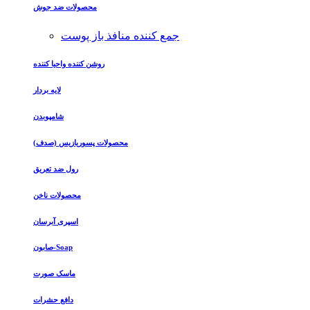
محصولات ضد جوش
جمع کننده منافذ باز پوست
روشن کننده واحیا کننده
لایه بردار
شامپوبدن
محصولات پسوریازیس (صدف)
رول ضد تعریق
محصولات ناخن
اسپری آبرسان
صابون-Soap
ماسک صورت
دافع حشرات