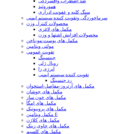
ضد اضطراب وافسردگی
هموروئید
سنگ کلیه و عفونت ادراری
سرماخوردگی وتقویت کننده سیستم ایمنی
محصولات کنترل وزن
مکمل های لاغری
محصولات افزایش اشتها و وزن
مکمل های پوست-مو-ناخن
مولتی ویتامین
تقویت عمومی
جینسینگ
رویال ژلی
انرژی زا
تقویت کننده سیستم ایمنی
رد جنسینگ
مکمل های آرتروز-مفاصل-استخوان
مکمل های جوشان
مکمل های خون ساز
مکمل های امگا
مکمل های پروبیوتیک
مکمل ویتامین E
مکمل های کلاژن
مکمل های حاوی زینک
مکمل های کلسیم