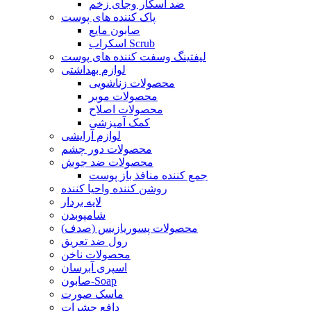
ضد اسکار وجای زخم
پاک کننده های پوست
صابون مایع
اسکراب Scrub
لیفتینگ وسفت کننده های پوست
لوازم بهداشتی
محصولات زناشویی
محصولات موبر
محصولات اصلاح
کمک آمیزشی
لوازم آرایشی
محصولات دور چشم
محصولات ضد جوش
جمع کننده منافذ باز پوست
روشن کننده واحیا کننده
لایه بردار
شامپوبدن
محصولات پسوریازیس (صدف)
رول ضد تعریق
محصولات ناخن
اسپری آبرسان
صابون-Soap
ماسک صورت
دافع حشرات