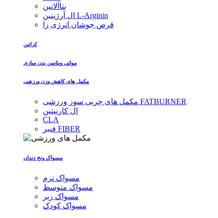
بتاآلانین
ال آرژینین L-Arginin
قرص جوشان انرژی زا
کراتین
مولتی ویتامین بدن سازی
مکمل های کاهش وزن ورزشی
مکمل های چربی سوز ورزشی FATBURNER
ال کارنیتین
CLA
فیبر FIBER
مسواک ونخ دندان
مسواک نرم
مسواک متوسط
مسواک زبر
مسواک کودک