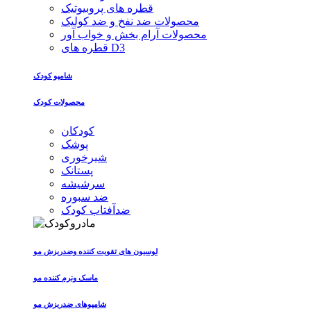
قطره های پروبیوتیک
محصولات ضد نفخ و ضد کولیک
محصولات آرام بخش و خواب آور
قطره های D3
شامپو کودک
محصولات کودک
کودکان
پوشک
شیرخوری
پستانک
سرشیشه
ضد سبوره
ضدآفتاب کودک
لوسیون های تقویت کننده وضدریزش مو
ماسک ونرم کننده مو
شامپوهای ضدریزش مو