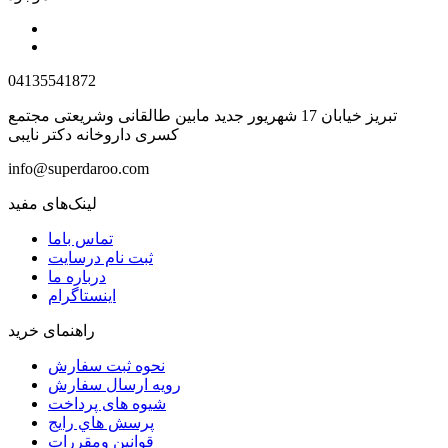
04135541872
تبریز خیابان 17 شهریور جدید مابین طالقانی وشریعتی مجتمع
کسری داروخانه دکتر نایبی
info@superdaroo.com
لینک‌های مفید
تماس باما
ثبت نام درسایت
درباره ما
اینستاگرام
راهنمای خرید
نحوه ثبت سفارش
رویه ارسال سفارش
شیوه های پرداخت
پرسش هاي رايج
قوانین ومقررات