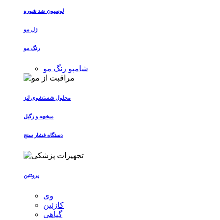
لوسیون ضد شوره
ژل مو
رنگ مو
شامپو رنگ مو
محلول شستشوی لنز
میخچه و زگیل
دستگاه فشار سنج
پروتئین
وی
کازئین
گیاهی