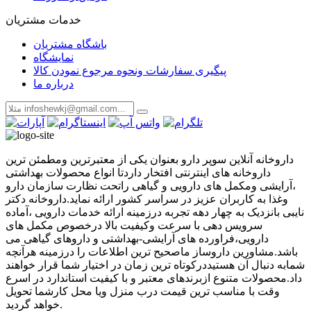
خدمات مشتریان
باشگاه مشتریان
نمایشگاه
پیگیری سفارشات ونحوه مرجوع نمودن کالا
درباره ما
داروخانه آنلاین سوپر دارو بعنوان یکی از معتبرترین ومطمئن ترین
داروخانه های اینترنتی افتخار داردتا انواع محصولات بهداشتی
،آرایشی ومکمل های دارویی و گیاهی راتحت نظارت سازمان دارو
وغذا به کاربران عزیز در سراسر کشور ارائه نماید.داروخانه دکتر
نایبی بانزدیک به چهار دهه تجربه درزمینه ارائه خدمات دارویی ،آماده
سرویس دهی با سرعت وکیفیت بالا درخصوص مکمل های
دارویی،فراورده های آرایشی-بهداشتی و داروهای گیاهی می
باشد.مشاورین داروساز ماصحیح ترین اطلاعات را درزمینه هرآنچه
شمابه دنبال آن هستیددرکوتاه ترین زمان در اختیار شما قرار خواهند
داد.محصولات متنوع ازبرندهای معتبر و با کیفیت استاندارد در اسرع
وقت با مناسب ترین قیمت درب منزل ویا محل کارشما تحویل
خواهد گردید.