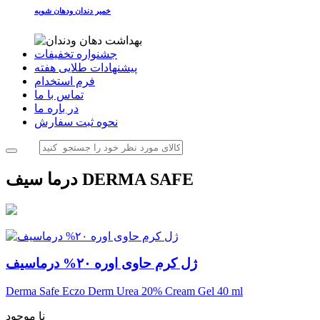
خمیر دندان ودهان شویه
جشنواره تخفیفات
پیشنهادات طلایی هفته
فرم استخدام
تماس با ما
در باره ما
نحوه ثبت سفارش
درما سیف DERMA SAFE
ژل کرم حاوی اوره ۲۰% درماسیف
Derma Safe Eczo Derm Urea 20% Cream Gel 40 ml
نا موجود