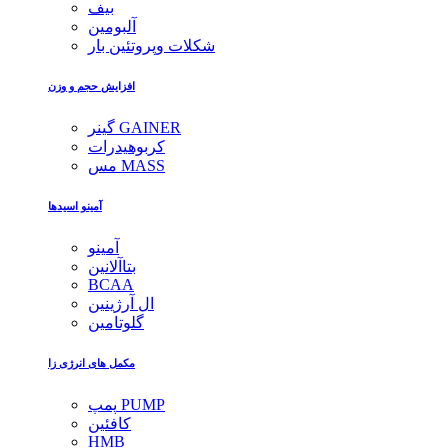
بیف
آلبومین
شکلات وپروتئین بار
افزایش حجم و وزن
گینر GAINER
کربوهیدرات
مس MASS
آمینو اسیدها
آمینو
بتاآلانین
BCAA
ال آرژینین
گلوتامین
مکمل های انرژی زا
پمپ PUMP
کافئین
HMB