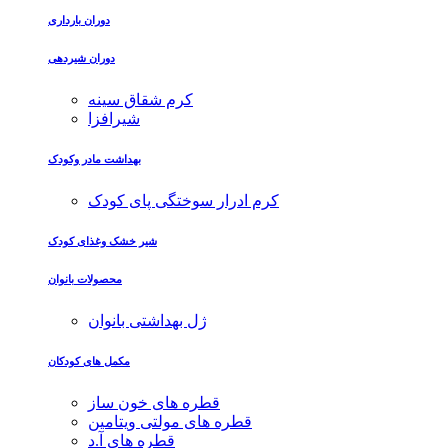
دوران بارداری
دوران شیردهی
کرم شقاق سینه
شیرافزا
بهداشت مادر وکودک
کرم ادرار سوختگی پای کودک
شیر خشک وغذای کودک
محصولات بانوان
ژل بهداشتی بانوان
مکمل های کودکان
قطره های خون ساز
قطره های مولتی ویتامین
قطره های آ.د