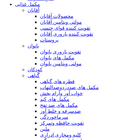
مکمل غذایی
آقایان
محصولات آقایان
مولتی ویتامین آقایان
تقویت کننده قوای جنسی
تقویت کننده باروری آقایان
پروستات
بانوان
تقویت باروری بانوان
مکمل های بانوان
مولتی ویتامین بانوان
کودکان
گیاهی
قطره های گیاهی
مکمل های ضددردوضدالتهاب
خواب آور وآرام بخش
مکمل های کبد
مکمل های ضد نفخ
ضدسرفه و خلط آور
سرماخوردگی
تقویت حافظه وتمرکز
ملین
کلیه ومجاری ادراری