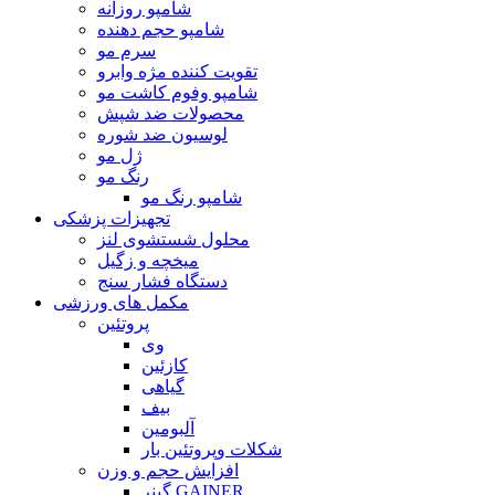
شامپو روزانه
شامپو حجم دهنده
سرم مو
تقویت کننده مژه وابرو
شامپو وفوم کاشت مو
محصولات ضد شپش
لوسیون ضد شوره
ژل مو
رنگ مو
شامپو رنگ مو
تجهیزات پزشکی
محلول شستشوی لنز
میخچه و زگیل
دستگاه فشار سنج
مکمل های ورزشی
پروتئین
وی
کازئین
گیاهی
بیف
آلبومین
شکلات وپروتئین بار
افزایش حجم و وزن
گینر GAINER