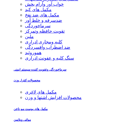
خواب آور وآرام بخش
مکمل های کبد
مکمل های ضد نفخ
ضدسرفه و خلط آور
سرماخوردگی
تقویت حافظه وتمرکز
ملین
کلیه ومجاری ادراری
ضد اضطراب وافسردگی
هموروئید
سنگ کلیه و عفونت ادراری
سرماخوردگی وتقویت کننده سیستم ایمنی
محصولات کنترل وزن
مکمل های لاغری
محصولات افزایش اشتها و وزن
مکمل های پوست-مو-ناخن
مولتی ویتامین