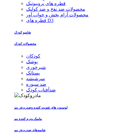
قطره های پروبیوتیک
محصولات ضد نفخ و ضد کولیک
محصولات آرام بخش و خواب آور
قطره های D3
شامپو کودک
محصولات کودک
کودکان
پوشک
شیرخوری
پستانک
سرشیشه
ضد سبوره
ضدآفتاب کودک
لوسیون های تقویت کننده وضدریزش مو
ماسک ونرم کننده مو
شامپوهای ضدریزش مو