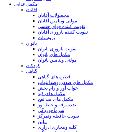
مکمل غذایی
آقایان
محصولات آقایان
مولتی ویتامین آقایان
تقویت کننده قوای جنسی
تقویت کننده باروری آقایان
پروستات
بانوان
تقویت باروری بانوان
مکمل های بانوان
مولتی ویتامین بانوان
کودکان
گیاهی
قطره های گیاهی
مکمل های ضددردوضدالتهاب
خواب آور وآرام بخش
مکمل های کبد
مکمل های ضد نفخ
ضدسرفه و خلط آور
سرماخوردگی
تقویت حافظه وتمرکز
ملین
کلیه ومجاری ادراری