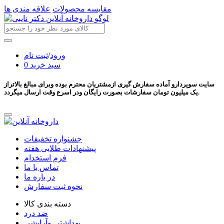
مقایسه محصولات
علاقه مندی ها
ورود
/
ثبت نام
سبد خرید
0
سایت سوپردارو آماده سفارش گیری ازمشتریان محترم بوده وبرای مبالغ بالاتراز
یک میلیون تومان سفارشات بصورت رایگان ودر اسرع وقت ارسال میگردد.
جشنواره تخفیفات
پیشنهادات طلایی هفته
فرم استخدام
تماس با ما
در باره ما
نحوه ثبت سفارش
دسته بندی کالا
ضد درد
بهداشتی وآرایشی