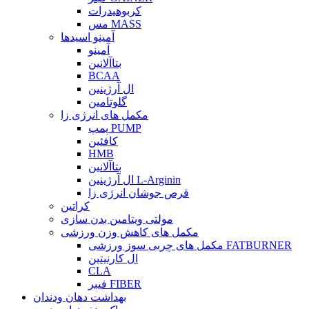
کربوهیدرات
مس MASS
آمینو اسیدها
آمینو
بتاآلانین
BCAA
ال آرژینین
گلوتامین
مکمل های انرژی زا
پمپ PUMP
کافئین
HMB
بتاآلانین
ال آرژینین L-Arginin
قرص جوشان انرژی زا
کراتین
مولتی ویتامین بدن سازی
مکمل های کاهش وزن ورزشی
مکمل های چربی سوز ورزشی FATBURNER
ال کارنیتین
CLA
فیبر FIBER
بهداشت دهان ودندان