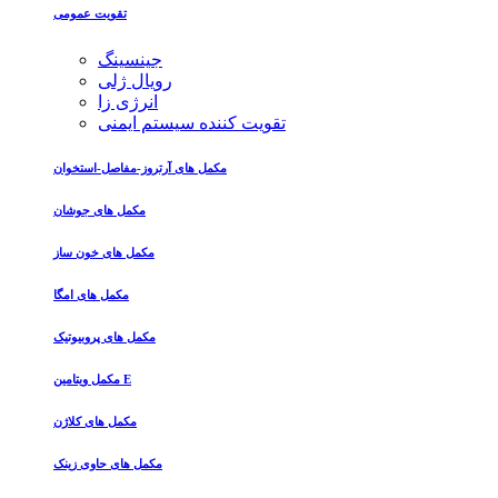
تقویت عمومی
جینسینگ
رویال ژلی
انرژی زا
تقویت کننده سیستم ایمنی
مکمل های آرتروز-مفاصل-استخوان
مکمل های جوشان
مکمل های خون ساز
مکمل های امگا
مکمل های پروبیوتیک
مکمل ویتامین E
مکمل های کلاژن
مکمل های حاوی زینک