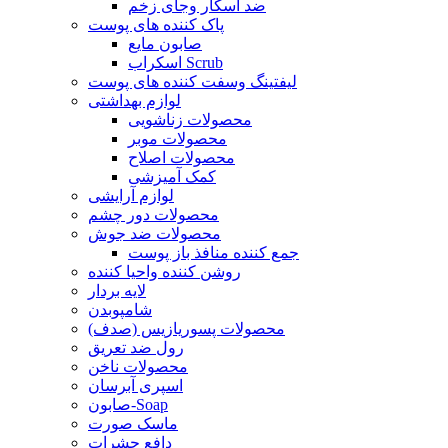
ضد اسکار وجای زخم
پاک کننده های پوست
صابون مایع
اسکراب Scrub
لیفتینگ وسفت کننده های پوست
لوازم بهداشتی
محصولات زناشویی
محصولات موبر
محصولات اصلاح
کمک آمیزشی
لوازم آرایشی
محصولات دور چشم
محصولات ضد جوش
جمع کننده منافذ باز پوست
روشن کننده واحیا کننده
لایه بردار
شامپوبدن
محصولات پسوریازیس (صدف)
رول ضد تعریق
محصولات ناخن
اسپری آبرسان
صابون-Soap
ماسک صورت
دافع حشرات