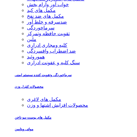
خواب آور وآرام بخش
مکمل های کبد
مکمل های ضد نفخ
ضدسرفه و خلط آور
سرماخوردگی
تقویت حافظه وتمرکز
ملین
کلیه ومجاری ادراری
ضد اضطراب وافسردگی
هموروئید
سنگ کلیه و عفونت ادراری
سرماخوردگی وتقویت کننده سیستم ایمنی
محصولات کنترل وزن
مکمل های لاغری
محصولات افزایش اشتها و وزن
مکمل های پوست-مو-ناخن
مولتی ویتامین