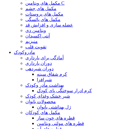
مکمل های ویتامین C
مکمل های چشم
مکمل های پروستات
مکمل های یائسگی
عضله سازی و افزایش قد
ویتامین دی
آنتی اکسیدان
منیزیم
تقویت قلب
مادروکودک
آمادگی برای بارداری
دوران بارداری
دوران شیردهی
کرم شقاق سینه
شیرافزا
بهداشت مادر وکودک
کرم ادرار سوختگی پای کودک
شیر خشک وغذای کودک
محصولات بانوان
ژل بهداشتی بانوان
مکمل های کودکان
قطره های خون ساز
قطره های مولتی ویتامین
قطره های آ.د