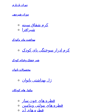
دوران بارداری
دوران شیردهی
کرم شقاق سینه
شیرافزا
بهداشت مادر وکودک
کرم ادرار سوختگی پای کودک
شیر خشک وغذای کودک
محصولات بانوان
ژل بهداشتی بانوان
مکمل های کودکان
قطره های خون ساز
قطره های مولتی ویتامین
قطره های آ.د