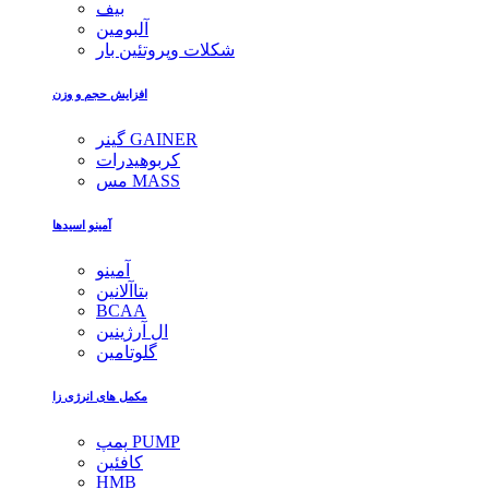
بیف
آلبومین
شکلات وپروتئین بار
افزایش حجم و وزن
گینر GAINER
کربوهیدرات
مس MASS
آمینو اسیدها
آمینو
بتاآلانین
BCAA
ال آرژینین
گلوتامین
مکمل های انرژی زا
پمپ PUMP
کافئین
HMB