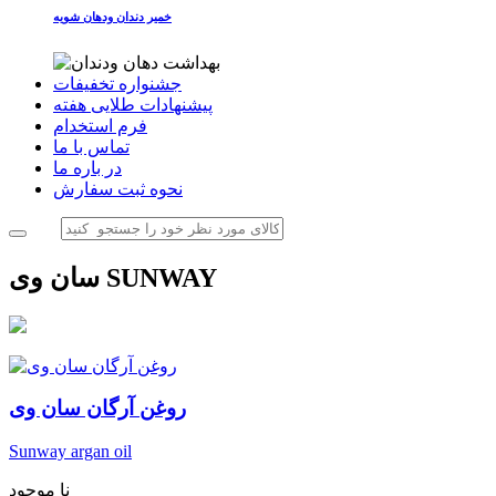
خمیر دندان ودهان شویه
جشنواره تخفیفات
پیشنهادات طلایی هفته
فرم استخدام
تماس با ما
در باره ما
نحوه ثبت سفارش
سان وی SUNWAY
روغن آرگان سان وی
Sunway argan oil
نا موجود