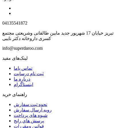
04135541872
تبریز خیابان 17 شهریور جدید مابین طالقانی وشریعتی مجتمع
کسری داروخانه دکتر نایبی
info@superdaroo.com
لینک‌های مفید
تماس باما
ثبت نام درسایت
درباره ما
اینستاگرام
راهنمای خرید
نحوه ثبت سفارش
رویه ارسال سفارش
شیوه های پرداخت
پرسش هاي رايج
قوانین ومقررات