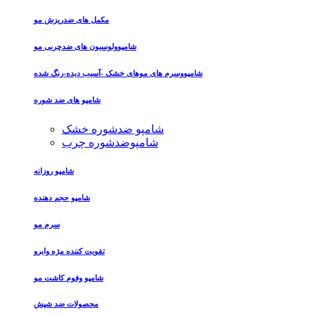
مکمل های ضدریزش مو
شامپوولوسیون های ضدچربی مو
شامپووسرم های موهای خشک -آسیب دیده-رنگ شده
شامپو های ضد شوره
شامپو ضدشوره خشک
شامپوضدشوره چرب
شامپو روزانه
شامپو حجم دهنده
سرم مو
تقویت کننده مژه وابرو
شامپو وفوم کاشت مو
محصولات ضد شپش