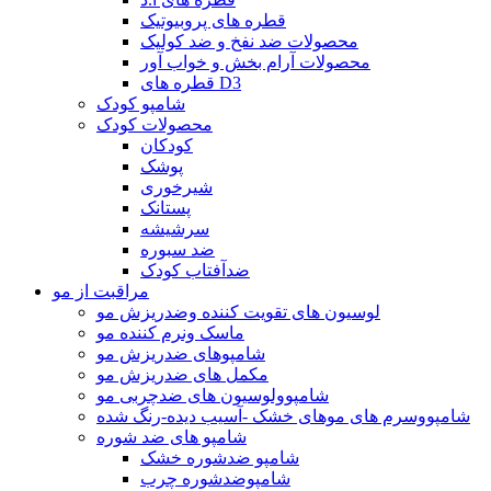
قطره های پروبیوتیک
محصولات ضد نفخ و ضد کولیک
محصولات آرام بخش و خواب آور
قطره های D3
شامپو کودک
محصولات کودک
کودکان
پوشک
شیرخوری
پستانک
سرشیشه
ضد سبوره
ضدآفتاب کودک
مراقبت از مو
لوسیون های تقویت کننده وضدریزش مو
ماسک ونرم کننده مو
شامپوهای ضدریزش مو
مکمل های ضدریزش مو
شامپوولوسیون های ضدچربی مو
شامپووسرم های موهای خشک -آسیب دیده-رنگ شده
شامپو های ضد شوره
شامپو ضدشوره خشک
شامپوضدشوره چرب