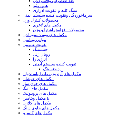
ضد اضطراب وافسردگی
هموروئید
سنگ کلیه و عفونت ادراری
سرماخوردگی وتقویت کننده سیستم ایمنی
محصولات کنترل وزن
مکمل های لاغری
محصولات افزایش اشتها و وزن
مکمل های پوست-مو-ناخن
مولتی ویتامین
تقویت عمومی
جینسینگ
رویال ژلی
انرژی زا
تقویت کننده سیستم ایمنی
رد جنسینگ
مکمل های آرتروز-مفاصل-استخوان
مکمل های جوشان
مکمل های خون ساز
مکمل های امگا
مکمل های پروبیوتیک
مکمل ویتامین E
مکمل های کلاژن
مکمل های حاوی زینک
مکمل های کلسیم