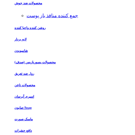
محصولات ضد جوش
جمع کننده منافذ باز پوست
روشن کننده واحیا کننده
لایه بردار
شامپوبدن
محصولات پسوریازیس (صدف)
رول ضد تعریق
محصولات ناخن
اسپری آبرسان
صابون-Soap
ماسک صورت
دافع حشرات