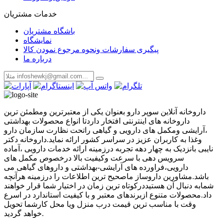
خدمات مشتریان
باشگاه مشتریان
نمایشگاه
پیگیری سفارشات ونحوه مرجوع نمودن کالا
درباره ما
داروخانه آنلاین سوپر دارو بعنوان یکی از معتبرترین ومطمئن ترین
داروخانه های اینترنتی افتخار داردتا انواع محصولات بهداشتی
،آرایشی ومکمل های دارویی و گیاهی راتحت نظارت سازمان دارو
وغذا به کاربران عزیز در سراسر کشور ارائه نماید.داروخانه دکتر
نایبی بانزدیک به چهار دهه تجربه درزمینه ارائه خدمات دارویی ،آماده
سرویس دهی با سرعت وکیفیت بالا درخصوص مکمل های
دارویی،فراورده های آرایشی-بهداشتی و داروهای گیاهی می
باشد.مشاورین داروساز ماصحیح ترین اطلاعات را درزمینه هرآنچه
شمابه دنبال آن هستیددرکوتاه ترین زمان در اختیار شما قرار خواهند
داد.محصولات متنوع ازبرندهای معتبر و با کیفیت استاندارد در اسرع
وقت با مناسب ترین قیمت درب منزل ویا محل کارشما تحویل
خواهد گردید.