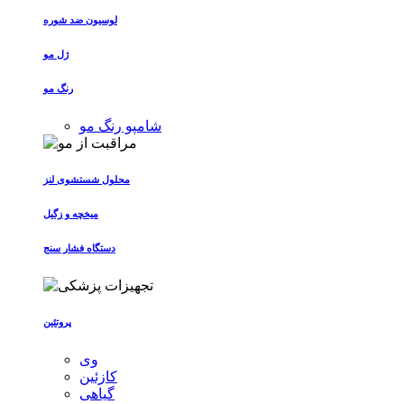
لوسیون ضد شوره
ژل مو
رنگ مو
شامپو رنگ مو
محلول شستشوی لنز
میخچه و زگیل
دستگاه فشار سنج
پروتئین
وی
کازئین
گیاهی