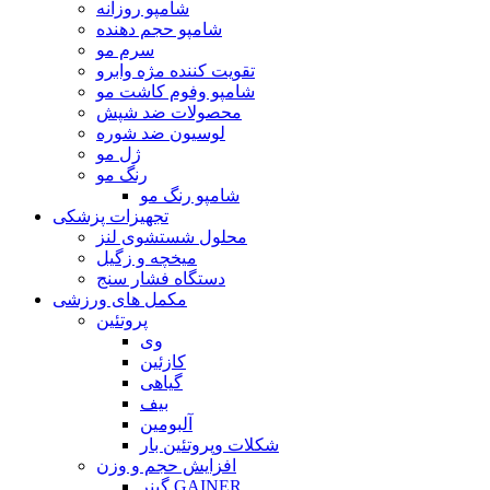
شامپو روزانه
شامپو حجم دهنده
سرم مو
تقویت کننده مژه وابرو
شامپو وفوم کاشت مو
محصولات ضد شپش
لوسیون ضد شوره
ژل مو
رنگ مو
شامپو رنگ مو
تجهیزات پزشکی
محلول شستشوی لنز
میخچه و زگیل
دستگاه فشار سنج
مکمل های ورزشی
پروتئین
وی
کازئین
گیاهی
بیف
آلبومین
شکلات وپروتئین بار
افزایش حجم و وزن
گینر GAINER