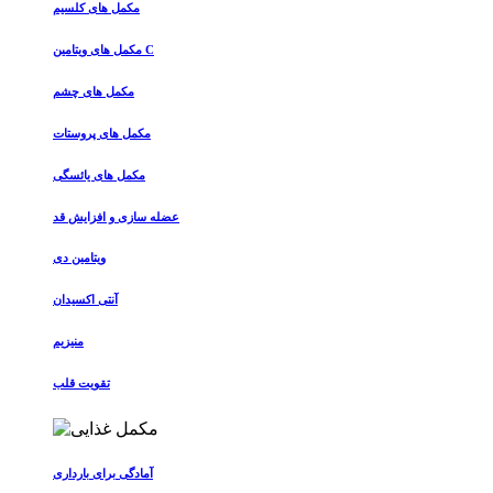
مکمل های کلسیم
مکمل های ویتامین C
مکمل های چشم
مکمل های پروستات
مکمل های یائسگی
عضله سازی و افزایش قد
ویتامین دی
آنتی اکسیدان
منیزیم
تقویت قلب
آمادگی برای بارداری