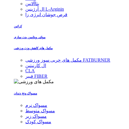
بتاآلانین
ال آرژینین L-Arginin
قرص جوشان انرژی زا
کراتین
مولتی ویتامین بدن سازی
مکمل های کاهش وزن ورزشی
مکمل های چربی سوز ورزشی FATBURNER
ال کارنیتین
CLA
فیبر FIBER
مسواک ونخ دندان
مسواک نرم
مسواک متوسط
مسواک زبر
مسواک کودک