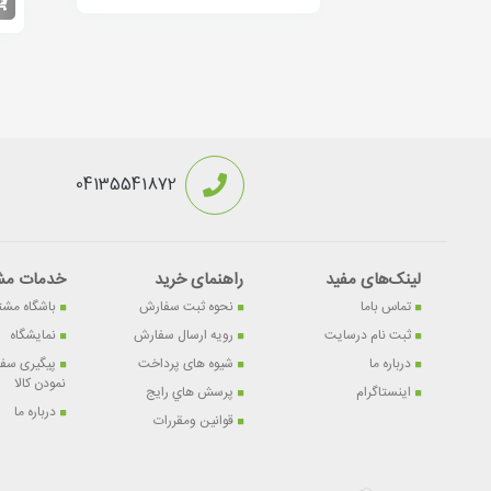
04135541872
لینک‌های مفید
راهنمای خرید
خدمات مش
تماس باما
نحوه ثبت سفارش
باشگاه مشت
ثبت نام درسایت
رویه ارسال سفارش
نمایشگاه
درباره ما
شیوه های پرداخت
پیگیری سفا
نمودن کالا
اینستاگرام
پرسش هاي رايج
درباره ما
قوانین ومقررات