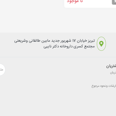
نا موجود
تبریز خیابان 17 شهریور جدید مابین طالقانی وشریعتی
مجتمع کسری داروخانه دکتر نایبی
تریان
ریان
رشات ونحوه مرجوع