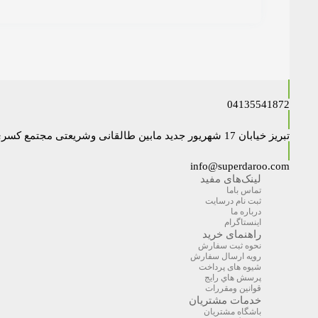
04135541872
تبریز خیابان 17 شهریور جدید مابین طالقانی وشریعتی مجتمع کسری داروخانه دکتر نایبی
info@superdaroo.com
لینک‌های مفید
تماس باما
ثبت نام درسایت
درباره ما
اینستاگرام
راهنمای خرید
نحوه ثبت سفارش
رویه ارسال سفارش
شیوه های پرداخت
پرسش هاي رايج
قوانین ومقررات
خدمات مشتریان
باشگاه مشتریان