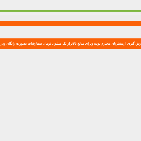
ش گیری ازمشتریان محترم بوده وبرای مبالغ بالاتراز یک میلیون تومان سفارشات بصورت رایگان ودر