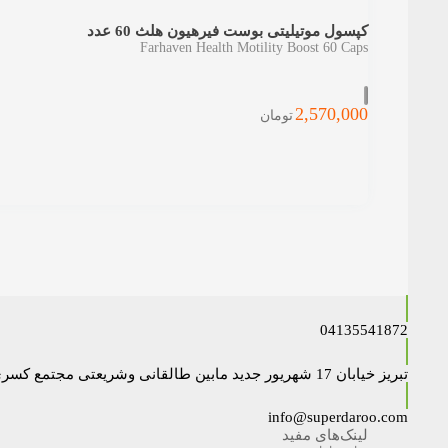
کپسول موتیلیتی بوست فیرهیون هلث 60 عدد
Farhaven Health Motility Boost 60 Caps
2,570,000
تومان
04135541872
تبریز خیابان 17 شهریور جدید مابین طالقانی وشریعتی مجتمع کسری داروخانه دکتر نایبی
info@superdaroo.com
لینک‌های مفید