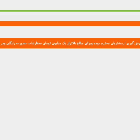
ش گیری ازمشتریان محترم بوده وبرای مبالغ بالاتراز یک میلیون تومان سفارشات بصورت رایگان ودر