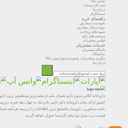
تماس باما
ثبت نام درسایت
درباره ما
اینستاگرام
راهنمای خرید
نحوه ثبت سفارش
رویه ارسال سفارش
شیوه های پرداخت
پرسش هاي رايج
قوانین ومقررات
خدمات مشتریان
باشگاه مشتریان
نمایشگاه
پیگیری سفارشات ونحوه مرجوع نمودن کالا
درباره ما
داروخانه آنلاین سوپر دارو بعنوان یکی از معتبرترین ومطمئن ترین دار
کشور ارائه نماید.داروخانه دکتر نایبی بانزدیک به چهار دهه تجربه 
باشد.مشاورین داروساز ماصحیح ترین اطلاعات را درزمینه هرآنچه شمابه 
قیمت درب منزل ویا محل کارشما تحویل خواهد گردید.