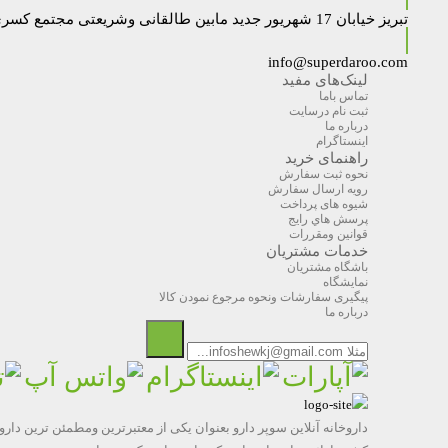
تبریز خیابان 17 شهریور جدید مابین طالقانی وشریعتی مجتمع کسری داروخانه دکتر نایبی
info@superdaroo.com
لینک‌های مفید
تماس باما
ثبت نام درسایت
درباره ما
اینستاگرام
راهنمای خرید
نحوه ثبت سفارش
رویه ارسال سفارش
شیوه های پرداخت
پرسش هاي رايج
قوانین ومقررات
خدمات مشتریان
باشگاه مشتریان
نمایشگاه
پیگیری سفارشات ونحوه مرجوع نمودن کالا
درباره ما
داروخانه آنلاین سوپر دارو بعنوان یکی از معتبرترین ومطمئن ترین دار