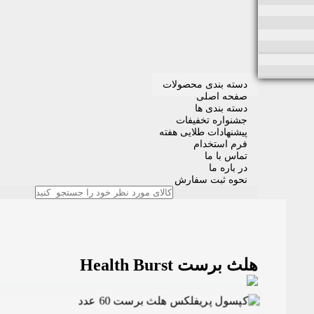
دسته بندی محصولات
صفحه اصلی
دسته بندی ها
جشنواره تخفیفات
پیشنهادات طلایی هفته
فرم استخدام
تماس با ما
در باره ما
نحوه ثبت سفارش
هلث برست Health Burst