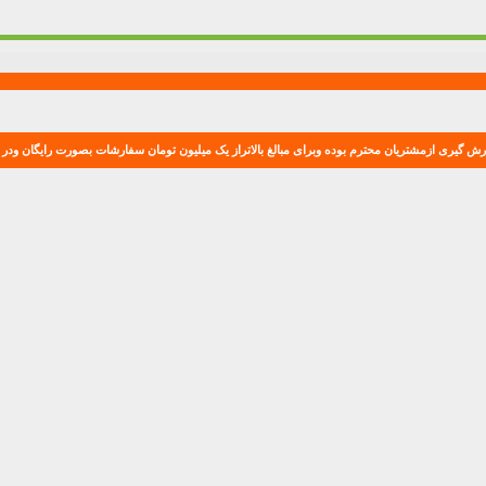
ش گیری ازمشتریان محترم بوده وبرای مبالغ بالاتراز یک میلیون تومان سفارشات بصورت رایگان ودر