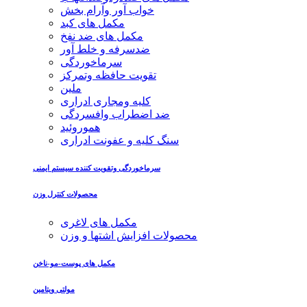
خواب آور وآرام بخش
مکمل های کبد
مکمل های ضد نفخ
ضدسرفه و خلط آور
سرماخوردگی
تقویت حافظه وتمرکز
ملین
کلیه ومجاری ادراری
ضد اضطراب وافسردگی
هموروئید
سنگ کلیه و عفونت ادراری
سرماخوردگی وتقویت کننده سیستم ایمنی
محصولات کنترل وزن
مکمل های لاغری
محصولات افزایش اشتها و وزن
مکمل های پوست-مو-ناخن
مولتی ویتامین