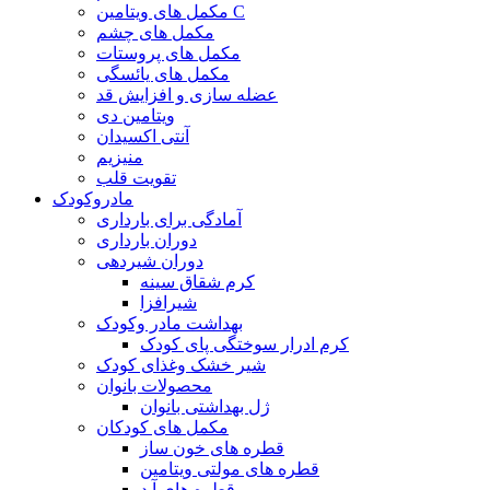
مکمل های ویتامین C
مکمل های چشم
مکمل های پروستات
مکمل های یائسگی
عضله سازی و افزایش قد
ویتامین دی
آنتی اکسیدان
منیزیم
تقویت قلب
مادروکودک
آمادگی برای بارداری
دوران بارداری
دوران شیردهی
کرم شقاق سینه
شیرافزا
بهداشت مادر وکودک
کرم ادرار سوختگی پای کودک
شیر خشک وغذای کودک
محصولات بانوان
ژل بهداشتی بانوان
مکمل های کودکان
قطره های خون ساز
قطره های مولتی ویتامین
قطره های آ.د