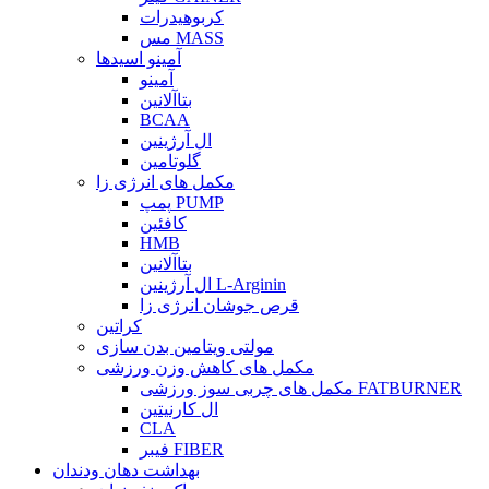
کربوهیدرات
مس MASS
آمینو اسیدها
آمینو
بتاآلانین
BCAA
ال آرژینین
گلوتامین
مکمل های انرژی زا
پمپ PUMP
کافئین
HMB
بتاآلانین
ال آرژینین L-Arginin
قرص جوشان انرژی زا
کراتین
مولتی ویتامین بدن سازی
مکمل های کاهش وزن ورزشی
مکمل های چربی سوز ورزشی FATBURNER
ال کارنیتین
CLA
فیبر FIBER
بهداشت دهان ودندان