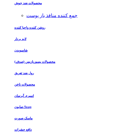
محصولات ضد جوش
جمع کننده منافذ باز پوست
روشن کننده واحیا کننده
لایه بردار
شامپوبدن
محصولات پسوریازیس (صدف)
رول ضد تعریق
محصولات ناخن
اسپری آبرسان
صابون-Soap
ماسک صورت
دافع حشرات