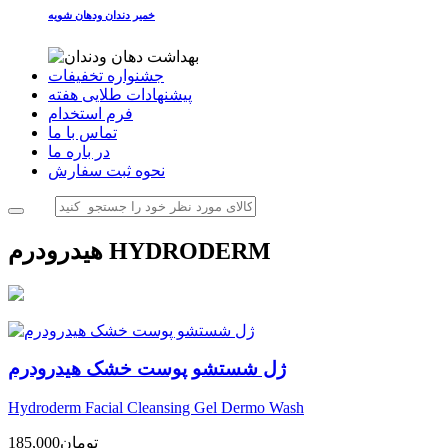
خمیر دندان ودهان شویه
جشنواره تخفیفات
پیشنهادات طلایی هفته
فرم استخدام
تماس با ما
در باره ما
نحوه ثبت سفارش
هیدرودرم HYDRODERM
ژل شستشو پوست خشک هیدرودرم
Hydroderm Facial Cleansing Gel Dermo Wash
تومان
185,000