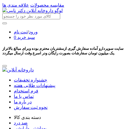
مقایسه محصولات
علاقه مندی ها
ورود
/
ثبت نام
سبد خرید
0
سایت سوپردارو آماده سفارش گیری ازمشتریان محترم بوده وبرای مبالغ بالاتراز
یک میلیون تومان سفارشات بصورت رایگان ودر اسرع وقت ارسال میگردد.
جشنواره تخفیفات
پیشنهادات طلایی هفته
فرم استخدام
تماس با ما
در باره ما
نحوه ثبت سفارش
دسته بندی کالا
ضد درد
بهداشتی وآرایشی