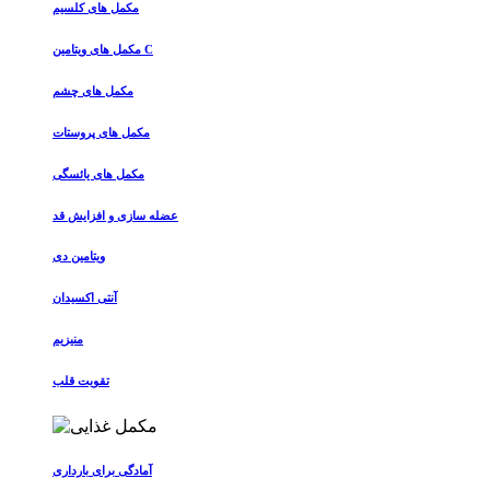
مکمل های کلسیم
مکمل های ویتامین C
مکمل های چشم
مکمل های پروستات
مکمل های یائسگی
عضله سازی و افزایش قد
ویتامین دی
آنتی اکسیدان
منیزیم
تقویت قلب
آمادگی برای بارداری