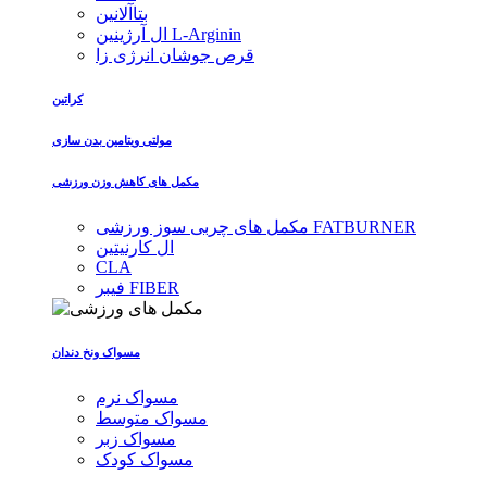
بتاآلانین
ال آرژینین L-Arginin
قرص جوشان انرژی زا
کراتین
مولتی ویتامین بدن سازی
مکمل های کاهش وزن ورزشی
مکمل های چربی سوز ورزشی FATBURNER
ال کارنیتین
CLA
فیبر FIBER
مسواک ونخ دندان
مسواک نرم
مسواک متوسط
مسواک زبر
مسواک کودک