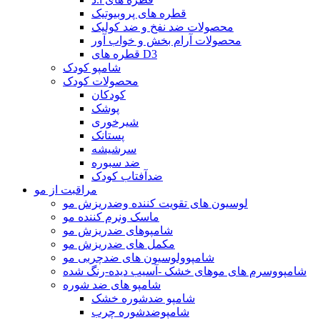
قطره های پروبیوتیک
محصولات ضد نفخ و ضد کولیک
محصولات آرام بخش و خواب آور
قطره های D3
شامپو کودک
محصولات کودک
کودکان
پوشک
شیرخوری
پستانک
سرشیشه
ضد سبوره
ضدآفتاب کودک
مراقبت از مو
لوسیون های تقویت کننده وضدریزش مو
ماسک ونرم کننده مو
شامپوهای ضدریزش مو
مکمل های ضدریزش مو
شامپوولوسیون های ضدچربی مو
شامپووسرم های موهای خشک -آسیب دیده-رنگ شده
شامپو های ضد شوره
شامپو ضدشوره خشک
شامپوضدشوره چرب