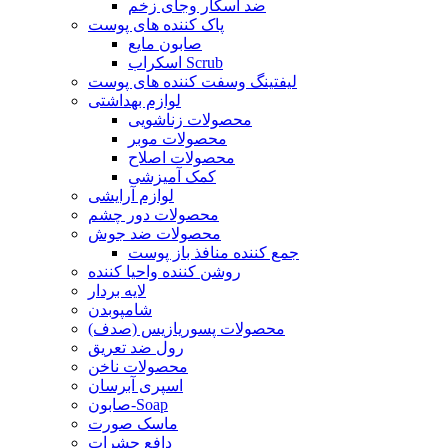
ضد اسکار وجای زخم
پاک کننده های پوست
صابون مایع
اسکراب Scrub
لیفتینگ وسفت کننده های پوست
لوازم بهداشتی
محصولات زناشویی
محصولات موبر
محصولات اصلاح
کمک آمیزشی
لوازم آرایشی
محصولات دور چشم
محصولات ضد جوش
جمع کننده منافذ باز پوست
روشن کننده واحیا کننده
لایه بردار
شامپوبدن
محصولات پسوریازیس (صدف)
رول ضد تعریق
محصولات ناخن
اسپری آبرسان
صابون-Soap
ماسک صورت
دافع حشرات