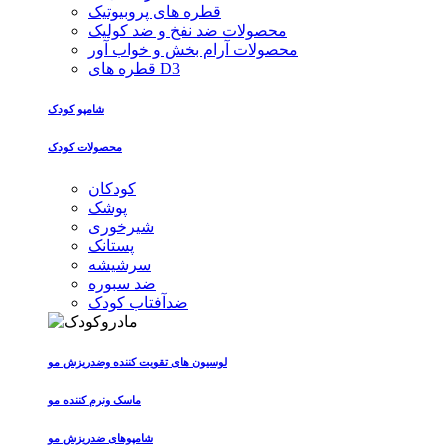
قطره های پروبیوتیک
محصولات ضد نفخ و ضد کولیک
محصولات آرام بخش و خواب آور
قطره های D3
شامپو کودک
محصولات کودک
کودکان
پوشک
شیرخوری
پستانک
سرشیشه
ضد سبوره
ضدآفتاب کودک
لوسیون های تقویت کننده وضدریزش مو
ماسک ونرم کننده مو
شامپوهای ضدریزش مو