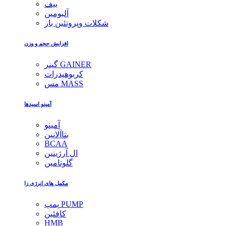
بیف
آلبومین
شکلات وپروتئین بار
افزایش حجم و وزن
گینر GAINER
کربوهیدرات
مس MASS
آمینو اسیدها
آمینو
بتاآلانین
BCAA
ال آرژینین
گلوتامین
مکمل های انرژی زا
پمپ PUMP
کافئین
HMB