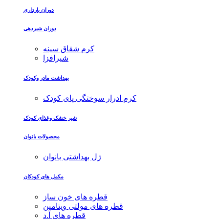
دوران بارداری
دوران شیردهی
کرم شقاق سینه
شیرافزا
بهداشت مادر وکودک
کرم ادرار سوختگی پای کودک
شیر خشک وغذای کودک
محصولات بانوان
ژل بهداشتی بانوان
مکمل های کودکان
قطره های خون ساز
قطره های مولتی ویتامین
قطره های آ.د