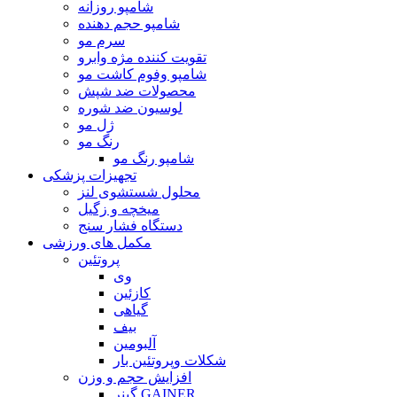
شامپو روزانه
شامپو حجم دهنده
سرم مو
تقویت کننده مژه وابرو
شامپو وفوم کاشت مو
محصولات ضد شپش
لوسیون ضد شوره
ژل مو
رنگ مو
شامپو رنگ مو
تجهیزات پزشکی
محلول شستشوی لنز
میخچه و زگیل
دستگاه فشار سنج
مکمل های ورزشی
پروتئین
وی
کازئین
گیاهی
بیف
آلبومین
شکلات وپروتئین بار
افزایش حجم و وزن
گینر GAINER