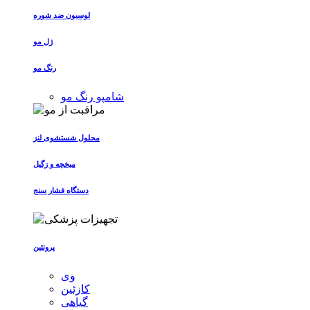
لوسیون ضد شوره
ژل مو
رنگ مو
شامپو رنگ مو
محلول شستشوی لنز
میخچه و زگیل
دستگاه فشار سنج
پروتئین
وی
کازئین
گیاهی