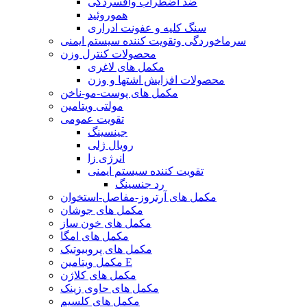
ضد اضطراب وافسردگی
هموروئید
سنگ کلیه و عفونت ادراری
سرماخوردگی وتقویت کننده سیستم ایمنی
محصولات کنترل وزن
مکمل های لاغری
محصولات افزایش اشتها و وزن
مکمل های پوست-مو-ناخن
مولتی ویتامین
تقویت عمومی
جینسینگ
رویال ژلی
انرژی زا
تقویت کننده سیستم ایمنی
رد جنسینگ
مکمل های آرتروز-مفاصل-استخوان
مکمل های جوشان
مکمل های خون ساز
مکمل های امگا
مکمل های پروبیوتیک
مکمل ویتامین E
مکمل های کلاژن
مکمل های حاوی زینک
مکمل های کلسیم