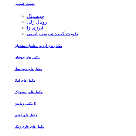
تقویت عمومی
جینسینگ
رویال ژلی
انرژی زا
تقویت کننده سیستم ایمنی
مکمل های آرتروز-مفاصل-استخوان
مکمل های جوشان
مکمل های خون ساز
مکمل های امگا
مکمل های پروبیوتیک
مکمل ویتامین E
مکمل های کلاژن
مکمل های حاوی زینک