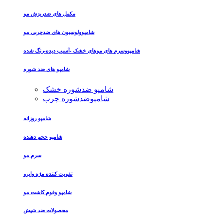
مکمل های ضدریزش مو
شامپوولوسیون های ضدچربی مو
شامپووسرم های موهای خشک -آسیب دیده-رنگ شده
شامپو های ضد شوره
شامپو ضدشوره خشک
شامپوضدشوره چرب
شامپو روزانه
شامپو حجم دهنده
سرم مو
تقویت کننده مژه وابرو
شامپو وفوم کاشت مو
محصولات ضد شپش