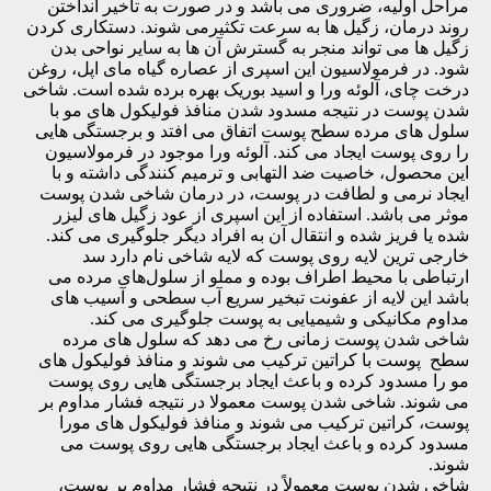
مراحل اولیه، ضروری می باشد و در صورت به تاخیر انداختن
روند درمان، زگیل ها به سرعت تکثیرمی شوند. دستکاری کردن
زگیل ها می ‌تواند منجر به گسترش آن ها به سایر نواحی بدن
شود. در فرمولاسیون این اسپری از عصاره گیاه مای اپل، روغن
درخت چای، آلوئه ورا و اسید بوریک بهره برده شده است. شاخی
شدن پوست در نتیجه مسدود شدن منافذ فولیکول های مو با
سلول های مرده سطح پوست اتفاق می افتد و برجستگی هایی
را روی پوست ایجاد می کند. آلوئه ورا موجود در فرمولاسیون
این محصول، خاصیت ضد التهابی و ترمیم کنندگی داشته و با
ایجاد نرمی و لطافت در پوست، در درمان شاخی شدن پوست
موثر می باشد. استفاده از این اسپری از عود زگیل های لیزر
شده یا فریز شده و انتقال آن به افراد دیگر جلوگیری می کند.
خارجی ترین لایه روی پوست که لایه شاخی نام دارد سد
ارتباطی با محیط اطراف بوده و مملو از سلول‌های مرده می
باشد این لایه از عفونت تبخیر سریع آب سطحی و آسیب های
مداوم مکانیکی و شیمیایی به پوست جلوگیری می کند.
شاخی شدن پوست زمانی رخ می دهد که سلول های مرده
سطح پوست با کراتین ترکیب می شوند و منافذ فولیکول های
مو را مسدود کرده و باعث ایجاد برجستگی هایی روی پوست
می شوند. شاخی شدن پوست معمولا در نتیجه فشار مداوم بر
پوست، کراتین ترکیب می شوند و منافذ فولیکول های مورا
مسدود کرده و باعث ایجاد برجستگی هایی روی پوست می
شوند.
شاخی شدن پوست معمولاً در نتیجه فشار مداوم بر پوست،