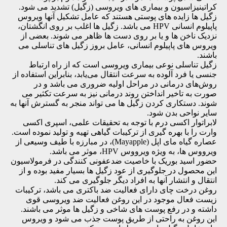
کراتینیزاسیون و بیماری های ویروسی (زگیل) تشدید می شود.
زگیل ها زایده های پوستی هستند که عامل تشکیل آنها ویروس
پاپیلوم انسانی HPV می باشد. زگیل ها اغلب بر روی انگشتان،
نزدیک ناخن ها و یا بر روی دست ها ظاهر می شوند. بعضی از
ویروس های پاپیلوم انسانی، عامل بروز زگیل های تناسلی می
باشند.
زگیل تناسلی نوعی بیماری ویروسی است که از راه ارتباط
جنسی یا فرد آلوده به سرعت انتقال می‌یابد، بنابراین استفاده از
روش‌های درمانی در مراحل اولیه ضروری می باشد و در
صورت به تاخیر انداختن روند درمانی نیز به سرعت تکثیر می
شوند. دستکاری کردن زگیل ها می تواند منجر به گسترش آنها به
سایر نواحی بدن شود.
لابراتوار اکسی درم با توجه به تحقیقات علمی، اسپری اکسی
وارت را با بهره گیری از ترکیبات گیاهی تهیه و تولید نموده است.
عصاره گیاه مای اپل (Mayapple)، در مبارزه با طیف وسیعی از
ویرووس ها، به ویژه ویرووس HPV، موثر می باشد.
حضور اسید بوریک با خاصیت ضدعفونی کنندگی در فرمولاسیون
این محصول در جلوگیری از عود زگیل ها بسیار مفید بوده و از
انتقال و انتشار آنها به افراد دیگر جلوگیری می کند.
روغن درخت چای دارای فعالیت ضد باکتری می باشد، ترکیبات
زیست فعال موجود در این روغن فعالیت ضد ویروسی قوی
داشته و در رفع پوست های شاخی و زگیل ها موثر می باشند.
این روغن به راحتی از طریق پوست جذب می شود و ویروس