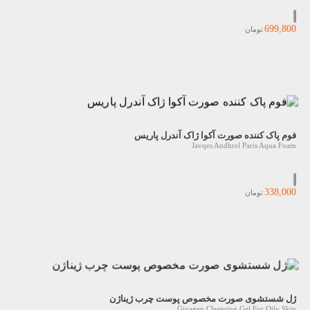
699,800
تومان
فوم پاک کننده صورت آکوا ژاک آندرل پاریس
Javqes Andhrel Paris Aqua Foam
338,000
تومان
ژل شستشوی صورت مخصوص پوست چرب ژیناژن
Ginagen Cleansing Gel For Oily Skin