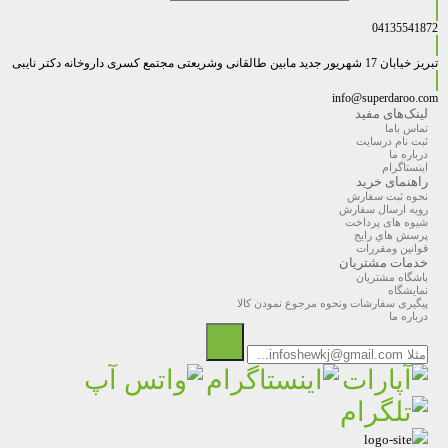
04135541872
تبریز خیابان 17 شهریور جدید مابین طالقانی وشریعتی مجتمع کسری داروخانه دکتر نایبی
info@superdaroo.com
لینک‌های مفید
تماس باما
ثبت نام درسایت
درباره ما
اینستاگرام
راهنمای خرید
نحوه ثبت سفارش
رویه ارسال سفارش
شیوه های پرداخت
پرسش هاي رايج
قوانین ومقررات
خدمات مشتریان
باشگاه مشتریان
نمایشگاه
پیگیری سفارشات ونحوه مرجوع نمودن کالا
درباره ما