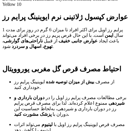
Yellow 10
عوارض کپسول ژلاتینی نرم ایوینینگ پرایم رز
پرایم رز اویل برای اکثر افراد تا میزان 6 گرم در روز برای مدت 1
سال
ایمن
است. با این حال قرص پریم رز در برخی افراد می‌تواند
باعث ایجاد
عوارض جانبی خفیف
از قبیل
ناراحتی‌های گوارشی،
شود.
تهوع، اسهال و سردرد
احتیاط مصرف قرص گل مغربی یوروویتال
از مصرف
بیش از میزان توصیه شده
ایوینینگ پرایم رز
خودداری کنید.
برخی مطالعات مصرف پرایم رز اویل را در
دوران بارداری و
شیردهی
ممنوع اعلام کرده‌اند. لذا برای مصرف قرص پرایم
رز در دوران بارداری و شیردهی، به‌لحاظ حساسیت این
پزشک مشورت کنید.
دوران با
مصرف قرص ایوینینگ پرایم رز اویل با
لیتیوم
می‌تواند اثرات
لیتیوم را کاهش دهد.