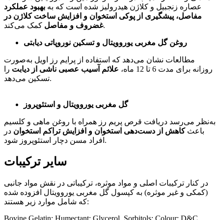
عصاره زنجبیل و کلاژن هیدرولیز شده است که به
بهبود عملکرد
مفاصل، پیشگیری از پوکی استخوان و افزایش ساخت کلاژن در
کمک می‌کند.
غضروف و مفاصل
روغن گل مغربی یوروویتال و تسکین نوروپاتی دیابتی
مطالعات نشان می‌دهد که استفاده از پرایم رز اویل به‌صورت
روزانه برای مدت 6 تا 12 ماه،
علائم آسیب عصبی ناشی از دیابت
را
تسکین می‌دهد.
گل مغربی یوروویتال و استئوپروز
به‌نظر می‌رسد دریافت قرص پریم رز همراه با روغن ماهی و کلسیم
باعث
کاهش از دست‌دهی استخوان و افزایش تراکم استخوان
در
افراد مسن دچار استئوپروز ‌شود.
سایر ترکیبات
در کنار ترکیبات اصلی و مواد موثره، ترکیباتی در نقش مواد جانبی
(کمکی و غیر موثره) به کپسول گل مغربی یوروویتال افزوده شده
که شامل موارد زیر هستند:
Bovine Gelatin; Humectant: Glycerol, Sorbitols; Colour: D&C