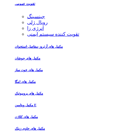
تقویت عمومی
جینسینگ
رویال ژلی
انرژی زا
تقویت کننده سیستم ایمنی
مکمل های آرتروز-مفاصل-استخوان
مکمل های جوشان
مکمل های خون ساز
مکمل های امگا
مکمل های پروبیوتیک
مکمل ویتامین E
مکمل های کلاژن
مکمل های حاوی زینک