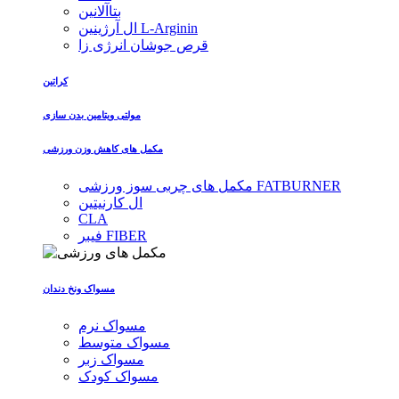
بتاآلانین
ال آرژینین L-Arginin
قرص جوشان انرژی زا
کراتین
مولتی ویتامین بدن سازی
مکمل های کاهش وزن ورزشی
مکمل های چربی سوز ورزشی FATBURNER
ال کارنیتین
CLA
فیبر FIBER
مسواک ونخ دندان
مسواک نرم
مسواک متوسط
مسواک زبر
مسواک کودک