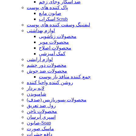
ضد اسکار وجای زخم
پاک کننده های پوست
صابون مایع
اسکراب Scrub
لیفتینگ وسفت کننده های پوست
لوازم بهداشتی
محصولات زناشویی
محصولات موبر
محصولات اصلاح
کمک آمیزشی
لوازم آرایشی
محصولات دور چشم
محصولات ضد جوش
جمع کننده منافذ باز پوست
روشن کننده واحیا کننده
لایه بردار
شامپوبدن
محصولات پسوریازیس (صدف)
رول ضد تعریق
محصولات ناخن
اسپری آبرسان
صابون-Soap
ماسک صورت
دافع حشرات