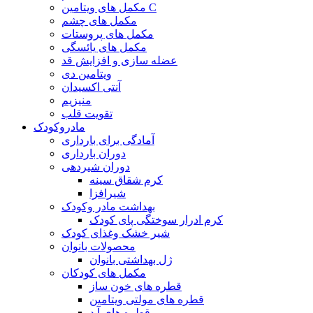
مکمل های ویتامین C
مکمل های چشم
مکمل های پروستات
مکمل های یائسگی
عضله سازی و افزایش قد
ویتامین دی
آنتی اکسیدان
منیزیم
تقویت قلب
مادروکودک
آمادگی برای بارداری
دوران بارداری
دوران شیردهی
کرم شقاق سینه
شیرافزا
بهداشت مادر وکودک
کرم ادرار سوختگی پای کودک
شیر خشک وغذای کودک
محصولات بانوان
ژل بهداشتی بانوان
مکمل های کودکان
قطره های خون ساز
قطره های مولتی ویتامین
قطره های آ.د