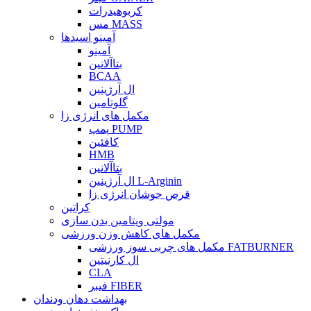
کربوهیدرات
مس MASS
آمینو اسیدها
آمینو
بتاآلانین
BCAA
ال آرژینین
گلوتامین
مکمل های انرژی زا
پمپ PUMP
کافئین
HMB
بتاآلانین
ال آرژینین L-Arginin
قرص جوشان انرژی زا
کراتین
مولتی ویتامین بدن سازی
مکمل های کاهش وزن ورزشی
مکمل های چربی سوز ورزشی FATBURNER
ال کارنیتین
CLA
فیبر FIBER
بهداشت دهان ودندان