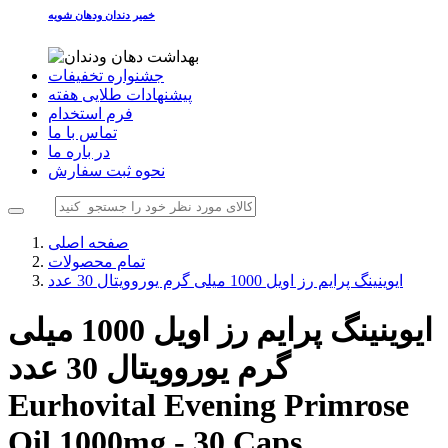
خمیر دندان ودهان شویه
جشنواره تخفیفات
پیشنهادات طلایی هفته
فرم استخدام
تماس با ما
در باره ما
نحوه ثبت سفارش
صفحه اصلی
تمام محصولات
ایوینینگ پرایم رز اویل 1000 میلی گرم یوروویتال 30 عدد
ایوینینگ پرایم رز اویل 1000 میلی
گرم یوروویتال 30 عدد
Eurhovital Evening Primrose
Oil 1000mg - 30 Caps