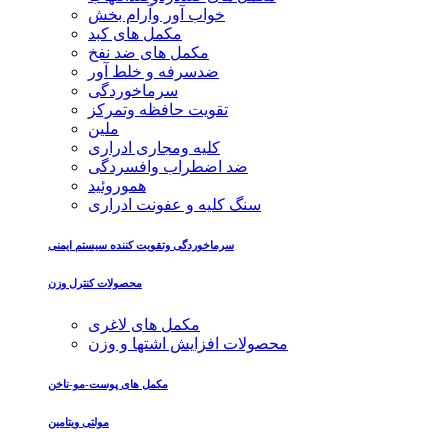
خواب آور وآرام بخش
مکمل های کبد
مکمل های ضد نفخ
ضدسرفه و خلط آور
سرماخوردگی
تقویت حافظه وتمرکز
ملین
کلیه ومجاری ادراری
ضد اضطراب وافسردگی
هموروئید
سنگ کلیه و عفونت ادراری
سرماخوردگی وتقویت کننده سیستم ایمنی
محصولات کنترل وزن
مکمل های لاغری
محصولات افزایش اشتها و وزن
مکمل های پوست-مو-ناخن
مولتی ویتامین