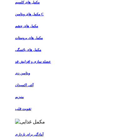
مکمل های کلسیم
مکمل های ویتامین C
مکمل های چشم
مکمل های پروستات
مکمل های یائسگی
عضله سازی و افزایش قد
ویتامین دی
آنتی اکسیدان
منیزیم
تقویت قلب
آمادگی برای بارداری