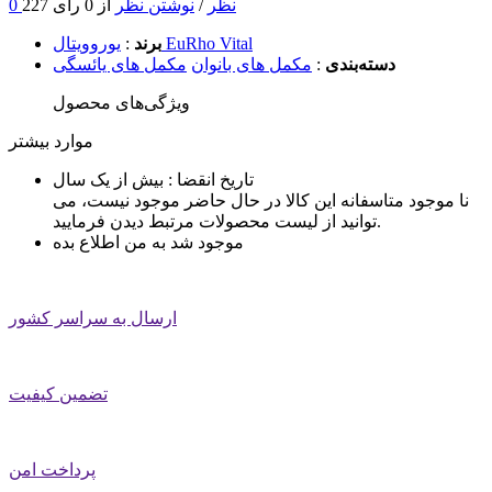
0 نظر
/
نوشتن نظر
از 0 رای
227
یوروویتال EuRho Vital
برند
:
دسته‌بندی
:
مکمل های بانوان
مکمل های یائسگی
ویژگی‌های محصول
موارد بیشتر
تاریخ انقضا :
بیش از یک سال
نا موجود
متاسفانه این کالا در حال حاضر موجود نیست، می
توانید از لیست محصولات مرتبط دیدن فرمایید.
موجود شد به من اطلاع بده
ارسال به سراسر کشور
تضمین کیفیت
پرداخت امن