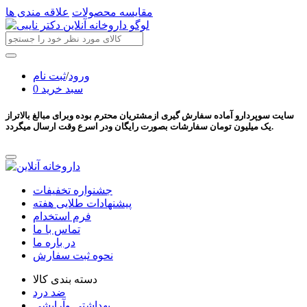
مقایسه محصولات
علاقه مندی ها
ورود
/
ثبت نام
سبد خرید
0
سایت سوپردارو آماده سفارش گیری ازمشتریان محترم بوده وبرای مبالغ بالاتراز
یک میلیون تومان سفارشات بصورت رایگان ودر اسرع وقت ارسال میگردد.
جشنواره تخفیفات
پیشنهادات طلایی هفته
فرم استخدام
تماس با ما
در باره ما
نحوه ثبت سفارش
دسته بندی کالا
ضد درد
بهداشتی وآرایشی