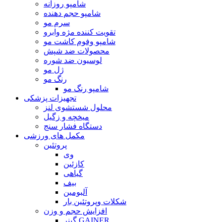
شامپو روزانه
شامپو حجم دهنده
سرم مو
تقویت کننده مژه وابرو
شامپو وفوم کاشت مو
محصولات ضد شپش
لوسیون ضد شوره
ژل مو
رنگ مو
شامپو رنگ مو
تجهیزات پزشکی
محلول شستشوی لنز
میخچه و زگیل
دستگاه فشار سنج
مکمل های ورزشی
پروتئین
وی
کازئین
گیاهی
بیف
آلبومین
شکلات وپروتئین بار
افزایش حجم و وزن
گینر GAINER