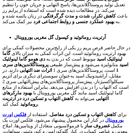
تعدیل تولید پروستاگلاندین‌ها، پاسخ التهابی و جریان خون را تنظیم
می‌کند. در مطالعات دیده شده است که استفاده از پرایم رز
باعث
کاهش تکرار، شدت و مدت گرگرفتگی
در زنان یائسه شده و
نیز کمک می‌کند.
به
بهبود عملکرد جنسی و روابط اجتماعی فرد
آرتریت روماتوئید و کپسول گل مغربی یوروویتال
در حال حاضر قرص پریم رز یکی از رایج‌ترین محصولات کمکی برای
بهبود آرتریت روماتوئید است. این اثرات کمکی به میزان بالای
گاما
لینولئیک اسید
موبوط است که در بدن به
دی هومو گاما لینولئیک
اسید
متابولیزه می‌شود و پیش‌ساز طبیعی
پروستاگلاندین‌های سری
1
است. پروستاگلاندین‌های سری 1
اثرات ضد التهابی
دارند. در
مقابل، آراشیدونیک اسید به‌عنوان سوبسترای دیگری برای آنزیم
سیکلواکسیژناز، پیش‌ساز پروستاگلاندین‌های پیش‌التهابی سری 2
است که التهاب را در بدن افزایش می‌دهد. بنابراین استفاده از منابع
گاما لینولئیک اسید مانند گل مغربی یوروویتال با
بهبود مارکرهای
التهابی
می‌تواند به
کاهش التهاب و تسکین درد در آرتریت
کمک کند.
روماتوئید
برای
کاهش التهاب و تسکین درد مفاصل
، استفاده از
فلکس اورت
یوروویتال
در کنار این محصول پیشنهاد می‌شود. فلکس اورت یک
مکمل
غضروف ساز
با فرمولاسیونی متعادل از ویتامین‌ها، املاح
معدنی و عناصر کمیاب در کنار گلوکوزامین و کندروئیتین سولفات،