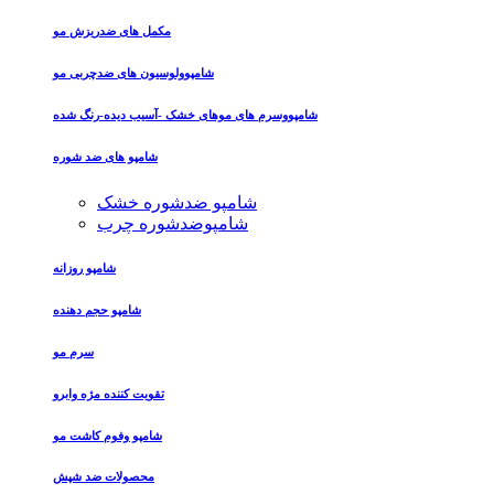
مکمل های ضدریزش مو
شامپوولوسیون های ضدچربی مو
شامپووسرم های موهای خشک -آسیب دیده-رنگ شده
شامپو های ضد شوره
شامپو ضدشوره خشک
شامپوضدشوره چرب
شامپو روزانه
شامپو حجم دهنده
سرم مو
تقویت کننده مژه وابرو
شامپو وفوم کاشت مو
محصولات ضد شپش