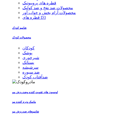
قطره های پروبیوتیک
محصولات ضد نفخ و ضد کولیک
محصولات آرام بخش و خواب آور
قطره های D3
شامپو کودک
محصولات کودک
کودکان
پوشک
شیرخوری
پستانک
سرشیشه
ضد سبوره
ضدآفتاب کودک
لوسیون های تقویت کننده وضدریزش مو
ماسک ونرم کننده مو
شامپوهای ضدریزش مو