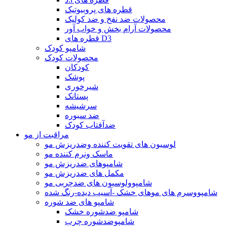
قطره های پروبیوتیک
محصولات ضد نفخ و ضد کولیک
محصولات آرام بخش و خواب آور
قطره های D3
شامپو کودک
محصولات کودک
کودکان
پوشک
شیرخوری
پستانک
سرشیشه
ضد سبوره
ضدآفتاب کودک
مراقبت از مو
لوسیون های تقویت کننده وضدریزش مو
ماسک ونرم کننده مو
شامپوهای ضدریزش مو
مکمل های ضدریزش مو
شامپوولوسیون های ضدچربی مو
شامپووسرم های موهای خشک -آسیب دیده-رنگ شده
شامپو های ضد شوره
شامپو ضدشوره خشک
شامپوضدشوره چرب