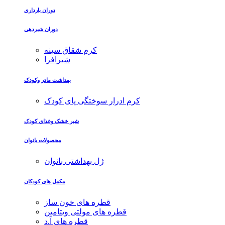
دوران بارداری
دوران شیردهی
کرم شقاق سینه
شیرافزا
بهداشت مادر وکودک
کرم ادرار سوختگی پای کودک
شیر خشک وغذای کودک
محصولات بانوان
ژل بهداشتی بانوان
مکمل های کودکان
قطره های خون ساز
قطره های مولتی ویتامین
قطره های آ.د