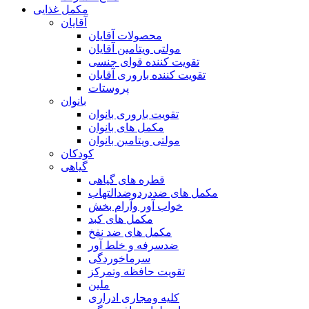
مکمل غذایی
آقایان
محصولات آقایان
مولتی ویتامین آقایان
تقویت کننده قوای جنسی
تقویت کننده باروری آقایان
پروستات
بانوان
تقویت باروری بانوان
مکمل های بانوان
مولتی ویتامین بانوان
کودکان
گیاهی
قطره های گیاهی
مکمل های ضددردوضدالتهاب
خواب آور وآرام بخش
مکمل های کبد
مکمل های ضد نفخ
ضدسرفه و خلط آور
سرماخوردگی
تقویت حافظه وتمرکز
ملین
کلیه ومجاری ادراری