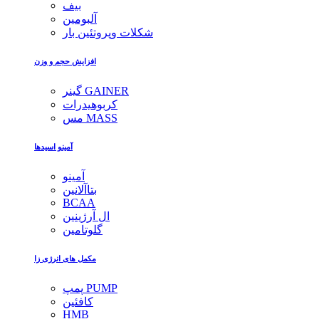
بیف
آلبومین
شکلات وپروتئین بار
افزایش حجم و وزن
گینر GAINER
کربوهیدرات
مس MASS
آمینو اسیدها
آمینو
بتاآلانین
BCAA
ال آرژینین
گلوتامین
مکمل های انرژی زا
پمپ PUMP
کافئین
HMB