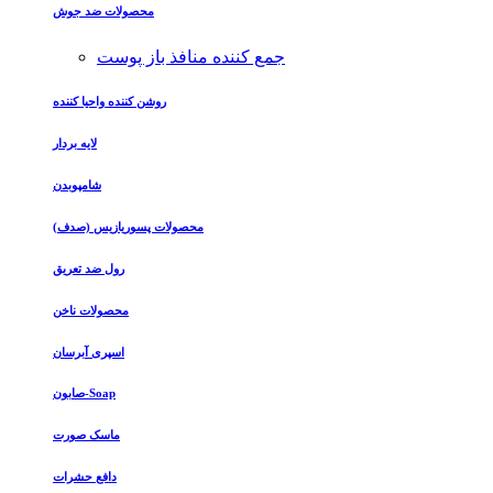
محصولات ضد جوش
جمع کننده منافذ باز پوست
روشن کننده واحیا کننده
لایه بردار
شامپوبدن
محصولات پسوریازیس (صدف)
رول ضد تعریق
محصولات ناخن
اسپری آبرسان
صابون-Soap
ماسک صورت
دافع حشرات