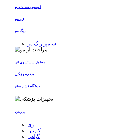
لوسیون ضد شوره
ژل مو
رنگ مو
شامپو رنگ مو
محلول شستشوی لنز
میخچه و زگیل
دستگاه فشار سنج
پروتئین
وی
کازئین
گیاهی