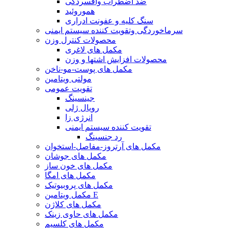
ضد اضطراب وافسردگی
هموروئید
سنگ کلیه و عفونت ادراری
سرماخوردگی وتقویت کننده سیستم ایمنی
محصولات کنترل وزن
مکمل های لاغری
محصولات افزایش اشتها و وزن
مکمل های پوست-مو-ناخن
مولتی ویتامین
تقویت عمومی
جینسینگ
رویال ژلی
انرژی زا
تقویت کننده سیستم ایمنی
رد جنسینگ
مکمل های آرتروز-مفاصل-استخوان
مکمل های جوشان
مکمل های خون ساز
مکمل های امگا
مکمل های پروبیوتیک
مکمل ویتامین E
مکمل های کلاژن
مکمل های حاوی زینک
مکمل های کلسیم