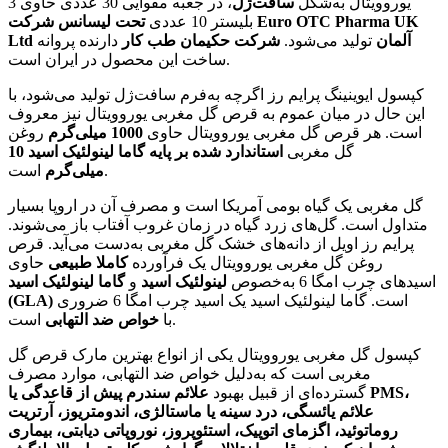
یوروویتال به‌شکل
سافت‌ژل
، در جعبه مقوایی 30 عددی حاوی 3
بلیستر 10 عددی
تحت لیسانس شرکت Euro OTC Pharma UK
Ltd آلمان
تولید می‌شود.
شرکت حکیمان طب کار
دارنده پروانه
ساخت این محصول در ایران است.
کپسول ایوینینگ پرایم رز اگرچه به‌فرم سافت‌ژل تولید می‌شود، با
این حال در میان عموم به قرص گل مغربی یوروویتال نیز معروف
است. هر قرص گل مغربی یوروویتال حاوی
1000 میلی‌گرم
روغن
گل مغربی
استاندارد شده بر پایه گاما لینولئیک اسید 10
است.
میلی‌گرم
گل مغربی یک گیاه بومی آمریکا است و مصرف آن در اروپا بسیار
متداول است. گل‌های زرد گیاه در زمان غروب آفتاب باز می‌شوند.
پرایم رز اویل از دانه‌های خشک گل مغربی به‌دست می‌آید. قرص
روغن گل مغربی یوروویتال یک فرآورده
کاملا طبیعی
حاوی
اسیدهای چرب امگا 6 به‌خصوص
لینولئیک اسید
و
گاما لینولئیک اسید
است. گاما لینولئیک اسید یک اسید چرب امگا 6 ضروری
(GLA)
است.
با
خواص ضد التهابی
کپسول گل مغربی یوروویتال یکی از انواع بهترین مارک قرص گل
مغربی است که به‌دلیل خواص ضد التهابی، موارد مصرف
گسترده‌ای از قبیل بهبود
علائم سندرم پیش از قاعدگی یا PMS،
علائم یائسگی، درد سینه یا ماستالژی، اندومتریوز، آرتریت
روماتوئید، اگزمای اتوپیک، استئوپروز، نوروپاتی دیابتی، بیماری