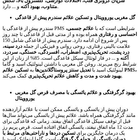
شریان کرونری قلب، اختلالات گوارشی، کلسترول بالا، لنگش
و ... دارد.
متناوب، بهبود آکنه
گل مغربی یوروویتال و تسکین علائم سندرم پیش از قاعدگی
سندرم پیش از قاعدگی یا PMS شرایطی است که با
علائم جسمی،
احساسی و رفتاری
همراه بوده و از مدتی قبل از قاعدگی تا چند روز
پس از شروع آن ادامه دارد. سندرم پیش از قاعدگی شامل 150
علامت بالینی رفتاری، روحی روانی و فیزیکی از جمله
درد سینه،
درد پشت، تحریک‌پذیری، اضطراب، افسردگی، خستگی، سردرد،
آکنه
و ... در فاز لوتئال سیکل قاعدگی است. 85% از زنان از این
شرایط رنج می‌برند. روغن گل مغربی با داشتن لینولئیک اسید و گاما
لینولئیک اسید با
تعدیل سنتز پروستاگلاندین‌ها
به
تسکین علائم PMS،
کمک می‌کند.
بهبود شدت و مدت و کاهش علائم تحریک‌پذیری
بهبود گرگرفتگی و علائم یائسگی با مصرف قرص گل مغربی
یوروویتال
دوران پیش از یائسگی و یائسگی ممکن است با علائم آزاردهنده
مانند گرگرفتگی همراه باشد. علائم پیش از یائسگی می‌تواند سال‌ها
قبل از توقف سیکل قاعدگی اتفاق بیفتد. زمانی که قاعدگی برای
مدت 12 ماه اتفاق نیفتد، یائسگی اتفاق افتاده است. قرص پریم رز
یک درمان جایگزین برای
تسکین دردها و ناراحتی‌های مرتبط با
دوران یائسگی از جمله گرگرفتگی
است. گاما لینولئیک اسید با