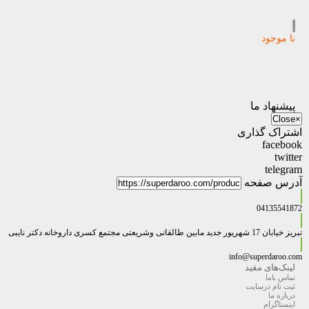
نا موجود
پیشنهاد ما
Close
×
اشتراک گذاری
facebook
twitter
telegram
آدرس صفحه
04135541872
تبریز خیابان 17 شهریور جدید مابین طالقانی وشریعتی مجتمع کسری داروخانه دکتر نایبی
info@superdaroo.com
لینک‌های مفید
تماس باما
ثبت نام درسایت
درباره ما
اینستاگرام