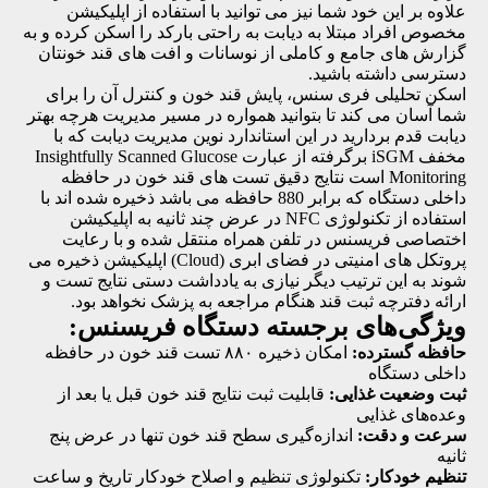
علاوه بر این خود شما نیز می توانید با استفاده از اپلیکیشن
مخصوص افراد مبتلا به دیابت به راحتی بارکد را اسکن کرده و به
گزارش ‏های جامع و کاملی از نوسانات و افت ‏های قند خونتان
دسترسی داشته باشید.
اسکن تحلیلی فری سنس، پایش قند خون و کنترل آن را برای
شما آسان می کند تا بتوانید همواره در مسیر مدیریت هرچه بهتر
دیابت قدم بردارید در این استاندارد نوین مدیریت دیابت که با
مخفف iSGM برگرفته از عبارت Insightfully Scanned Glucose
Monitoring است نتایج دقیق تست‏ های قند خون در حافظه
داخلی دستگاه که برابر 880 حافظه می باشد ذخیره شده اند با
استفاده از تکنولوژی NFC در عرض چند ثانیه به اپلیکیشن
اختصاصی فریسنس در تلفن همراه منتقل شده و با رعایت
پروتکل ‏های امنیتی در فضای ابری (Cloud) اپلیکیشن ذخیره می‏
شوند به این ترتیب دیگر نیازی به یادداشت دستی نتایج تست و
ارائه دفترچه ثبت قند هنگام مراجعه به پزشک نخواهد بود.
ویژگی‌های برجسته دستگاه فریسنس:
حافظه گسترده:
امکان ذخیره ۸۸۰ تست قند خون در حافظه
داخلی دستگاه
ثبت وضعیت غذایی:
قابلیت ثبت نتایج قند خون قبل یا بعد از
وعده‌های غذایی
سرعت و دقت:
اندازه‌گیری سطح قند خون تنها در عرض پنج
ثانیه
تنظیم خودکار:
تکنولوژی تنظیم و اصلاح خودکار تاریخ و ساعت