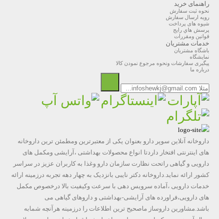
راهنمای خرید
نحوه ثبت سفارش
رویه ارسال سفارش
شیوه های پرداخت
پرسش هاي رايج
قوانین ومقررات
خدمات مشتریان
باشگاه مشتریان
نمایشگاه
پیگیری سفارشات ونحوه مرجوع نمودن کالا
درباره ما
داروخانه آنلاین سوپر دارو بعنوان یکی از معتبرترین ومطمئن ترین داروخانه
های اینترنتی افتخار داردتا انواع محصولات بهداشتی ،آرایشی ومکمل های
دارویی و گیاهی راتحت نظارت سازمان دارو وغذا به کاربران عزیز در سراسر
کشور ارائه نماید.داروخانه دکتر نایبی بانزدیک به چهار دهه تجربه درزمینه ارائه
خدمات دارویی ،آماده سرویس دهی با سرعت وکیفیت بالا درخصوص مکمل
های دارویی،فراورده های آرایشی-بهداشتی و داروهای گیاهی می
باشد.مشاورین داروساز ماصحیح ترین اطلاعات را درزمینه هرآنچه شمابه