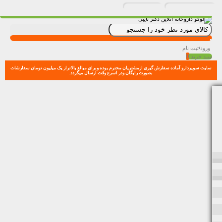
ورود
/
ثبت نام
0
سبد خرید
سایت سوپردارو آماده سفارش گیری ازمشتریان محترم بوده وبرای مبالغ بالاتراز یک میلیون تومان سفارشات
بصورت رایگان ودر اسرع وقت ارسال میگردد.