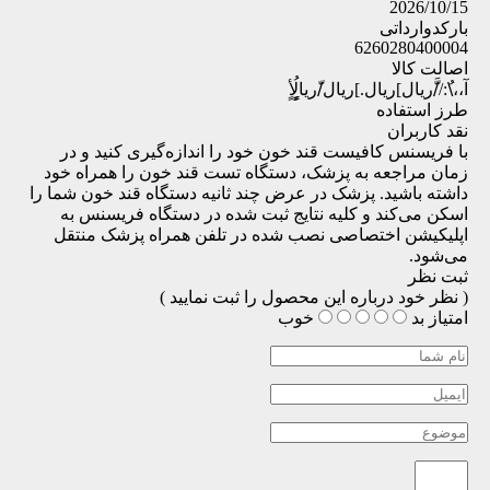
2026/10/15
بارکدوارداتی
6260280400004
اصالت کالا
آ،،\ُ://َّريال]ريال.]ريال/ّريالٍٍٍُأٍ
طرز استفاده
نقد کاربران
با فریسنس کافیست قند خون خود را اندازه‌گیری کنید و در
زمان مراجعه به پزشک، دستگاه تست قند خون را همراه خود
داشته باشید. پزشک در عرض چند ثانیه دستگاه قند خون شما را
اسکن می‌کند و کلیه نتایج ثبت شده در دستگاه فریسنس به
اپلیکیشن اختصاصی نصب شده در تلفن همراه پزشک منتقل
می‌شود.
ثبت نظر
( نظر خود درباره این محصول را ثبت نمایید )
امتیاز
بد
خوب