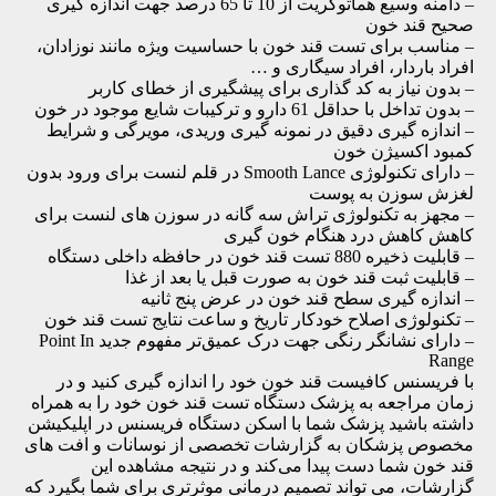
– دامنه وسیع هماتوکریت از 10 تا 65 درصد جهت اندازه گیری
صحیح قند خون
– مناسب برای تست قند خون با حساسیت ویژه مانند نوزادان،
افراد باردار، افراد سیگاری و …
– بدون نیاز به کد گذاری برای پیشگیری از خطای کاربر
– بدون تداخل با حداقل 61 دارو و ترکیبات شایع موجود در خون
– اندازه گیری دقیق در نمونه گیری وریدی، مویرگی و شرایط
کمبود اکسیژن خون
– دارای تکنولوژی Smooth Lance در قلم لنست برای ورود بدون
لغزش سوزن به پوست
– مجهز به تکنولوژی تراش سه گانه در سوزن های لنست برای
کاهش کاهش درد هنگام خون گیری
– قابلیت ذخیره 880 تست قند خون در حافظه داخلی دستگاه
– قابلیت ثبت قند خون به صورت قبل یا بعد از غذا
– اندازه گیری سطح قند خون در عرض پنج ثانیه
– تکنولوژی اصلاح خودکار تاریخ و ساعت نتایج تست قند خون
– دارای نشانگر رنگی جهت درک عمیق‌تر مفهوم جدید Point In
Range
با فریسنس کافیست قند خون خود را اندازه گیری کنید و در
زﻣﺎن مراجعه به پزشک دستگاه تست قند خون خود را به همراه
داشته باشید پزشک شما ﺑﺎ اسکن دستگاه فریسنس در اپلیکیشن
مخصوص پزشکان به گزارشات تخصصی از نوسانات و افت‏ های
قند خون شما دست پیدا ‏می‌کند و در نتیجه مشاهده این
گزارشات، می تواند تصمیم‌ درمانی موثرتری برای شما بگیرد که