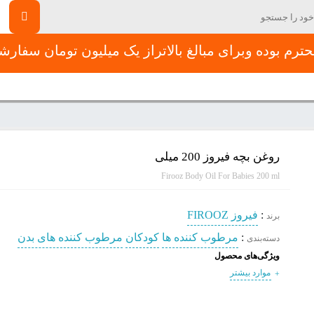
رم بوده وبرای مبالغ بالاتراز یک میلیون تومان سفار
جشنواره تخفیفات
پیشنهادات طلایی هفته
فرم استخدام
تماس 
روغن بچه فیروز 200 میلی
Firooz Body Oil For Babies 200 ml
:
فیروز FIROOZ
برند
:
مرطوب کننده ها
کودکان
مرطوب کننده های بدن
دسته‌بندی
ویژگی‌های محصول
موارد بیشتر