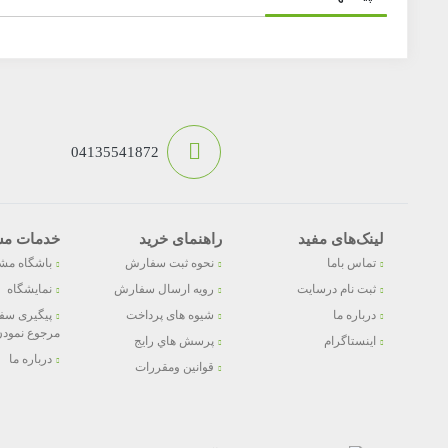
04135541872
لینک‌های مفید
راهنمای خرید
خدمات مش
تماس باما
نحوه ثبت سفارش
باشگاه مش
ثبت نام درسایت
رویه ارسال سفارش
نمایشگاه
درباره ما
شیوه های پرداخت
پیگیری سف
مرجوع نمودن 
اینستاگرام
پرسش هاي رايج
درباره ما
قوانین ومقررات