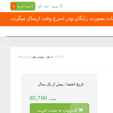
ورود
/
ثبت نام
سبد خرید
0
شات بصورت رایگان ودر اسرع وقت ارسال میگردد.
با ما
در باره ما
نحوه ثبت سفارش
0 نظر
/
نوشتن نظر
از 0 رای
544
تاریخ انقضا :
بیش از یک سال
85,700
تومان
افــزودن به سبــد خریــد