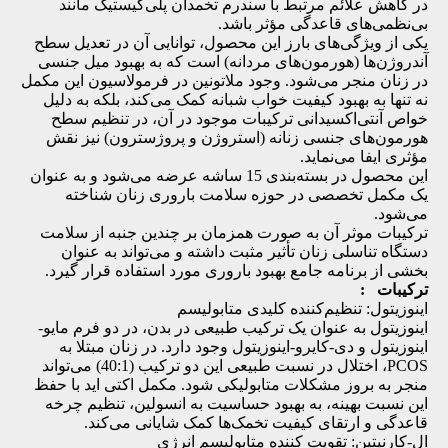
در کاهش علائم مرتبط با سندرم تخمدان پلی‌کیستیک مانند
بی‌نظمی‌های قاعدگی مؤثر باشد.
یکی از ویژگی‌های بارز این محصول، توانایی آن در تعدیل سطح
آندروژن‌ها (هورمون‌های مردانه) است که به بهبود میل جنسی
در زنان منجر می‌شود. وجود ملاتونین در فرمولاسیون این مکمل
نه تنها به بهبود کیفیت خواب شبانه کمک می‌کند، بلکه به دلیل
خواص آنتی‌اکسیدانی ترکیبات موجود در آن، در تنظیم سطح
هورمون‌های جنسی زنانه (استروژن و پروژسترون) نیز نقش
مؤثری ایفا می‌نماید.
این محصول در بسته‌بندی 15 ساشه عرضه می‌شود و به عنوان
یک مکمل تخصصی در حوزه سلامت باروری زنان شناخته
می‌شود.
ترکیبات موثر آن به صورت همزمان بر چندین جنبه از سلامت
دستگاه تناسلی زنان تأثیر مثبت داشته و می‌تواند به عنوان
بخشی از برنامه جامع بهبود باروری مورد استفاده قرار گیرد.
ترکیبات :
اینوزیتول: تنظیم‌کننده کلیدی متابولیسم
اینوزیتول به عنوان یک ترکیب طبیعی در بدن، در دو فرم مایو-
اینوزیتول و دی-کایرو-اینوزیتول وجود دارد. در زنان مبتلا به
PCOS، اختلال در نسبت طبیعی این دو ترکیب (40:1) می‌تواند
منجر به بروز مشکلات متابولیکی شود. مکمل اکتی اید با حفظ
این نسبت بهینه، به بهبود حساسیت به انسولین، تنظیم چرخه
قاعدگی و ارتقای کیفیت تخمک‌ها کمک شایانی می‌کند.
ال-کارنیتین: تقویت کننده متابولیسم انرژی