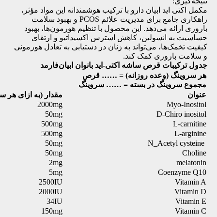
نتیجه‌گیری:
مکمل اکتی اید ابیان دارو با ترکیب هوشمندانه این مواد مؤثر،
راهکاری جامع برای مدیریت علائم PCOS و بهبود سلامت
باروری ارائه می‌دهد. این محصول با تنظیم هورمون‌ها، بهبود
حساسیت به انسولین، کاهش استرس اکسیداتیو و ارتقای
کیفیت تخمک‌ها، می‌تواند به زنان در دستیابی به تعادل هورمونی
و سلامت باروری کمک کند.
جدول ترکیبات
قرص ساشه اکتی-اید بانوان ابیان‌فارمد
هر سروینگ (وعده روزانه) = …… قرص
مجموع سروینگ در بسته = …… سروینگ
عنوان
مقدار (به ازای هر س
2000mg
Myo-Inositol
50mg
D-Chiro inositol
500mg
L-carnitine
500mg
L-arginine
50mg
N_Acetyl cysteine
50mg
Choline
2mg
melatonin
5mg
Coenzyme Q10
2500IU
Vitamin A
2000IU
Vitamin D
34IU
Vitamin E
150mg
Vitamin C