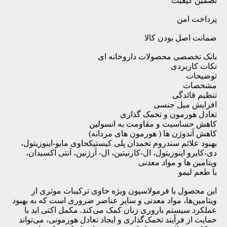
تضمین کیفیت
پرداخت امن
ضمانت اصل بودن کالا
بانک تخصصی محصولات داروخانه ای
نکات کاربردی
توضیحات
مشخصات
تنظیم قائدگی
افزایش میل جنسی
تعادل هورمون و تخمک گذاری
کاهش حساسیت و مقاومت به انسولین
کاهش آندوژن ها ( هورمون های مردانه)
بهبود علائم سندروم تخمدان پلی کیستیکحاوی مایو-اینوزیتول،
دی-کایرو اینوزیتول، ال-کارنیتین، ال- آرژنین، آنتی اکسیدان،
ویتامین ها و مواد معدنی
با طعم لیمو
این محصول با فرمولاسیون ویژه حاوی ترکیبات موثری از
ویتامین‌ها، مواد معدنی و سایر عناصر ضروری است که به بهبود
عملکرد سیستم باروری زنان کمک می‌کند. مکمل اکتی اید با
حمایت از فرآیند تخمک‌گذاری و ایجاد تعادل هورمونی، می‌تواند