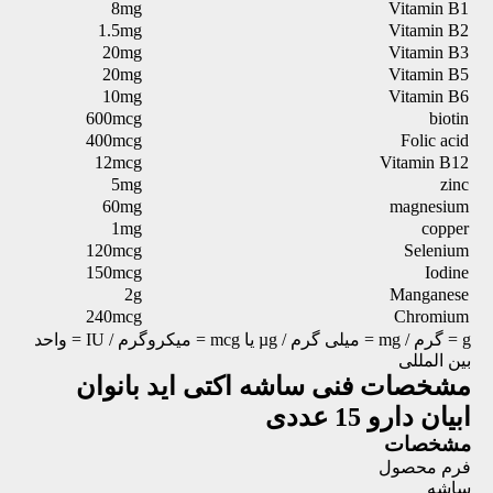
8mg
Vitamin B1
1.5mg
Vitamin B2
20mg
Vitamin B3
20mg
Vitamin B5
10mg
Vitamin B6
600mcg
biotin
400mcg
Folic acid
12mcg
Vitamin B12
5mg
zinc
60mg
magnesium
1mg
copper
120mcg
Selenium
150mcg
Iodine
2g
Manganese
240mcg
Chromium
g = گرم / mg = میلی گرم / µg یا mcg = میکروگرم / IU = واحد
بین المللی
مشخصات فنی
ساشه اکتی اید بانوان
ابیان دارو 15 عددی
مشخصات
فرم محصول
ساشه