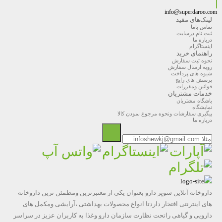
info@superdaroo.com
لینک‌های مفید
تماس باما
ثبت نام درسایت
درباره ما
اینستاگرام
راهنمای خرید
نحوه ثبت سفارش
رویه ارسال سفارش
شیوه های پرداخت
پرسش هاي رايج
قوانین ومقررات
خدمات مشتریان
باشگاه مشتریان
نمایشگاه
پیگیری سفارشات ونحوه مرجوع نمودن کالا
درباره ما
داروخانه آنلاین سوپر دارو بعنوان یکی از معتبرترین ومطمئن ترین داروخانه
های اینترنتی افتخار داردتا انواع محصولات بهداشتی ،آرایشی ومکمل های
دارویی و گیاهی راتحت نظارت سازمان دارو وغذا به کاربران عزیز در سراسر