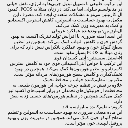
این ترکیب طبیعی با تسهیل تبدیل چربی‌ها به انرژی، نقش حیاتی
در متابولیسم سلولی ایفا می‌کند. در زنان مبتلا به PCOS، کمبود
ال-کارنیتین می‌تواند مشکلات متعددی ایجاد کند. مصرف این
مکمل به بهبود حساسیت به انسولین، کاهش استرس اکسیداتیو
و کمک به مدیریت وزن کمک می‌کند.
ال-آرژینین: بهبوددهنده عملکرد عروقی
این اسید آمینه ضروری با افزایش تولید نیتریک اکسید، به بهبود
گردش خون و کاهش التهاب کمک می‌کند. همچنین در تنظیم
سطح گلوکز خون و بهبود عملکرد پانکراس نقش دارد که برای
زنان مبتلا به PCOS بسیار مفید است.
N-استیل سیستئین: آنتی‌اکسیدان قوی
این ترکیب با خواص آنتی‌اکسیدانی قوی خود به کاهش استرس
اکسیداتیو و تنظیم هورمون‌ها کمک می‌کند. همچنین در بهبود
تخمک‌گذاری و کاهش سطح هورمون‌های مردانه مؤثر است.
ملاتونین: تنظیم‌کننده خواب و محافظ تخمک
علاوه بر نقش در تنظیم چرخه خواب، این هورمون طبیعی به
محافظت از فولیکول‌های تخمدان در برابر آسیب‌های اکسیداتیو
کمک می‌کند. همچنین در تنظیم هورمون‌های جنسی زنانه نقش
دارد.
کروم: تنظیم‌کننده متابولیسم قند
این ماده معدنی ضروری به بهبود حساسیت به انسولین و تنظیم
سطح گلوکز خون کمک می‌کند. همچنین در مدیریت وزن و بهبود
پروفیل لیپیدی خون مؤثر است.