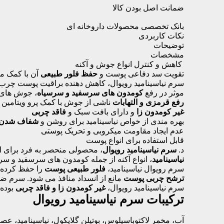
ضمانت اصل بودن کالا
بانک تخصصی محصولات داروخانه ای
نکات کاربردی
توضیحات
مشخصات
کاهش و کنترل انواع جوش و آکنه
تقویت سد دفاعی پوست و
حفظ فلور طبیعی
آن با کمک م
سرم نیاسینامید رویوال، کاهش دهنده براقیت پوست چرب
موثر در رفع
کومدون های سرسفید و سرسیاه
، جوش های ق
رفع قرمزی و التهابات
ناشی از جوش با کمک پرو ویتامین B5 و سدیم PCA
غیر کومدون زا
و دارای بافت سبک و
فاقد چربی
بهره مندی از خواص نیاسینامید برای روشن و
شفاف شدن
عدم ایجاد مقاومت میکروبی و تحریک پوستی
قابل استفاده برای انواع پوست
د.
سرم نیاسینامید رویوال
، محصولی منحصر به فرد برای اف
نیاسینامید
، انواع آکنه از جمله کومدون های سرسفید و سر
سرم رویوال نیاسینامید،
فلور طبیعی پوست
را حفظ کرده و
ترشح چربی پوست
مانع از انسداد منافذ می شود. سرم 
سرم نیاسینامید رویوال،
غیر کومدون زا و فاقد چربی
بوده 
ترکیبات سرم نیاسینامید رویوال
آب، مخمر لاکتوباسیلوس، بوتیلن گلایکول، نیاسینامید، عصاره گی