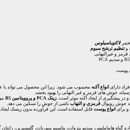
خمر
لاکتوباسیلوس
 و
تنظیم ترشح سبوم
رمز و غیرالتهابی
پوست
راد دارای
انواع آکنه
محسوب می شود. زیرا این محصول می تواند با ع
سیاه، جوش های قرمز و غیر التهابی را بهبود بخشد.
 در پیشگیری از ایجاد آکنه موثر است.
زینک PCA و پروویتامین B5
مو
ضد جوش رویوال
قرمزی و التهاب
ناشی از جوش را تسکین می دهد.
و برای
انواع پوست
قابل استفاده است. این فرآورده بدون ریسک ایجاد
اه هاماملیس، سدیم بنزوات، پتاسیم سوربات، گلیسیرین، زانتان گام، زینک PCA