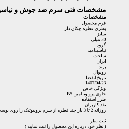
مشخصات فنی
سرم ضد جوش و نیاسینامید 
مشخصات
فرم محصول
بطری قطره چکان دار
سایز
30 میلی
گروه
نیاسینامید
ساخت
ایران
برند
رویوال
تاریخ انقضا
1407/04/23
ویژگی خاص
حاوی پرو ویتامین B5
طرز استفاده
نقد کاربران
روزانه 2 تا 3 بار چند قطره از سرم پروبیوتیک را روی پوست تمیز پخش کنید.
ثبت نظر
( نظر خود درباره این محصول را ثبت نمایید )