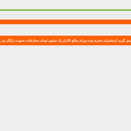
ش گیری ازمشتریان محترم بوده وبرای مبالغ بالاتراز یک میلیون تومان سفارشات بصورت رایگان ودر