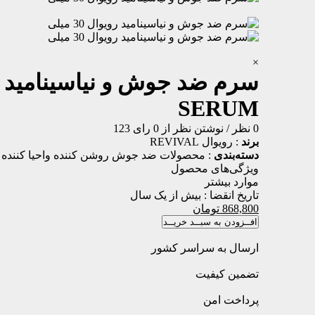
×
سرم ضد جوش و نیاسینامید رویوال 
SERUM
0 نظر
/
نوشتن نظر
از 0 رای
123
برند
:
رویوال REVIVAL
دسته‌بندی
:
محصولات ضد جوش
روشن کننده واحیا کننده
ویژگی‌های محصول
موارد بیشتر
تاریخ انقضا :
بیش از یک سال
868,800
تومان
افــزودن به سبــد خریــد
ارسال به سراسر کشور
تضمین کیفیت
پرداخت امن