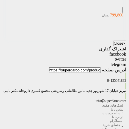
799,800
تومان
Close
×
اشتراک گذاری
facebook
twitter
telegram
آدرس صفحه
04135541872
تبریز خیابان 17 شهریور جدید مابین طالقانی وشریعتی مجتمع کسری داروخانه دکتر نایبی
info@superdaroo.com
لینک‌های مفید
تماس باما
ثبت نام درسایت
درباره ما
اینستاگرام
راهنمای خرید