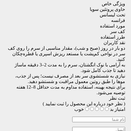
ویژگی خاص
حاوی پروتئین سویا
تحت لیسانس
فرانسه
مورد استفاده
کف سر
طرز استفاده
نقد کاربران
دو بار در روز (صبح و شب)، مقدار مناسبی از سرم را روی کف
سر در نواحی کم‌پشت یا مستعد ریزش اسپری یا قطره‌چکان
کنید.
به آرامی با نوک انگشتان، سرم را به مدت 2–3 دقیقه ماساژ
دهید تا جذب کامل شود.
نیازی به شستشوی سر بعد از مصرف نیست؛ پس از جذب،
موها را طبق روتین معمول مراقبت و شستشو دهید.
برای نتیجه بهینه، استفاده مداوم به مدت حداقل 8–12 هفته
توصیه می‌شود.
ثبت نظر
( نظر خود درباره این محصول را ثبت نمایید )
امتیاز
بد
خوب