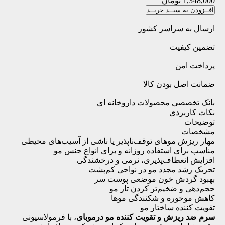
1,348,000
تومان
افــزودن به سبــد خریــد
ارسال به سراسر کشور
تضمین کیفیت
پرداخت امن
ضمانت اصل بودن کالا
بانک تخصصی محصولات داروخانه ای
نکات کاربردی
توضیحات
مشخصات
مهار ریزش موهای توقف‌ناپذیر یا ناشی از آسیب‌های محیطی
مناسب برای استفاده روزانه و برای انواع جنس مو
افزایش انعطاف‌پذیری، نرمی و درخشندگی
تحریک رشد مجدد مو در نواحی کم‌پشت
بهبود گردش خون موضعی پوست سر
حجم‌دهی و ضخیم‌تر کردن تار مو
کاهش موخوره و شکنندگی موها
تقویت کننده ساختار مو
سرم ضد ریزش و تقویت کننده مو درموبای
، با فرمولاسیونی