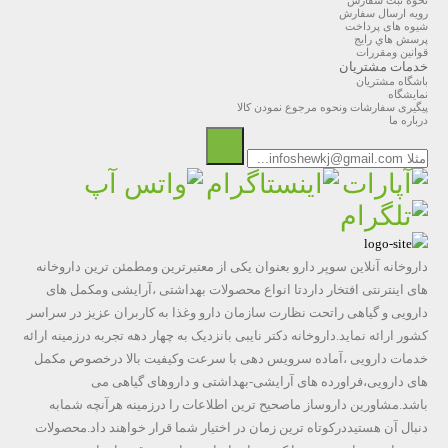
نحوه ثبت سفارش
رویه ارسال سفارش
شیوه های پرداخت
پرسش هاي رايج
قوانین ومقررات
خدمات مشتریان
باشگاه مشتریان
نمایشگاه
پیگیری سفارشات ونحوه مرجوع نمودن کالا
درباره ما
داروخانه آنلاین سوپر دارو بعنوان یکی از معتبرترین ومطمئن ترین داروخانه
های اینترنتی افتخار داردتا انواع محصولات بهداشتی ،آرایشی ومکمل های
دارویی و گیاهی راتحت نظارت سازمان دارو وغذا به کاربران عزیز در سراسر
کشور ارائه نماید.داروخانه دکتر نایبی بانزدیک به چهار دهه تجربه درزمینه ارائه
خدمات دارویی ،آماده سرویس دهی با سرعت وکیفیت بالا درخصوص مکمل
های دارویی،فراورده های آرایشی-بهداشتی و داروهای گیاهی می
باشد.مشاورین داروساز ماصحیح ترین اطلاعات را درزمینه هرآنچه شمابه
دنبال آن هستیددرکوتاه ترین زمان در اختیار شما قرار خواهند داد.محصولات