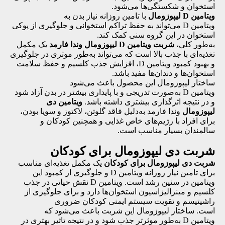
استخوان و شکستگی‌ها می‌شود.
ویتامین D لیپوزومال
با تامین روزانه نیاز بدن به
ویتامین D می‌تواند به حفظ تراکم استخوانی و جلوگیری از پوکی
استخوان در این گروه سنی کمک کند.
به‌طور کلی،
شربت ویتامین D لیپوزومال وندا فارمد
یک مکمل
تغذیه‌ای با جذب بالا است که می‌تواند به‌طور موثری در جلوگیری
و بهبود کمبود ویتامین D، افزایش جذب کلسیم و حفظ سلامت
استخوان‌ها و دندان‌ها مفید باشد.
ساختار لیپوزومال این محصول باعث می‌شود
ویتامین D به‌صورت تدریجی و با پایداری بیشتر در بدن آزاد شود
و در نتیجه اثرگذاری بیشتری داشته باشد.
ویتامین دی
لیپوزومال
وندا فارمد به‌دلیل فاقد گلوتن، لاکتوز و سویا بودن،
برای افراد با رژیم‌های خاص غذایی و همچنین کودکان و
سالمندان بسیار مناسب است.
شربت دی لیپوزومال برای کودکان
شربت دی لیپوزومال برای کودکان
یک مکمل تغذیه‌ای مناسب
برای تامین نیاز روزانه ویتامین D و جلوگیری از کمبود این
ویتامین در سنین رشد است. ویتامین D نقش حیاتی در جذب
کلسیم و مینرالیزاسیون استخوان‌ها دارد و برای جلوگیری از
راشیتیسم و تقویت سیستم ایمنی کودکان ضروری
است. ساختار لیپوزومال این شربت باعث می‌شود که
ویتامین D به‌طور موثرتر جذب شود و در نتیجه تاثیر بهتری در