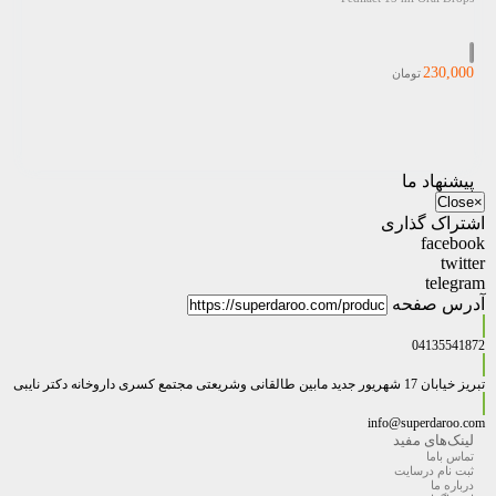
230,000
تومان
پیشنهاد ما
Close
×
اشتراک گذاری
facebook
twitter
telegram
آدرس صفحه
04135541872
تبریز خیابان 17 شهریور جدید مابین طالقانی وشریعتی مجتمع کسری داروخانه دکتر نایبی
info@superdaroo.com
لینک‌های مفید
تماس باما
ثبت نام درسایت
درباره ما