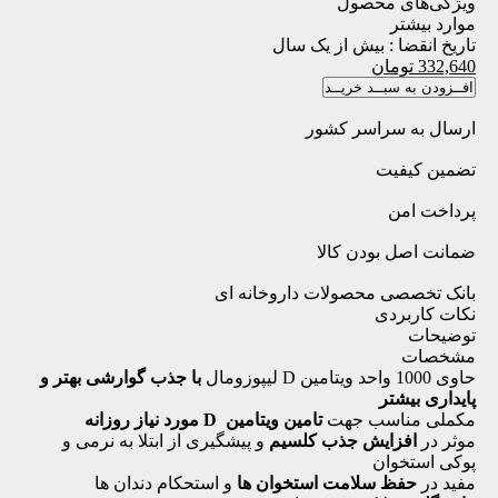
ویژگی‌های محصول
موارد بیشتر
تاریخ انقضا :
بیش از یک سال
332,640
تومان
افــزودن به سبــد خریــد
ارسال به سراسر کشور
تضمین کیفیت
پرداخت امن
ضمانت اصل بودن کالا
بانک تخصصی محصولات داروخانه ای
نکات کاربردی
توضیحات
مشخصات
حاوی 1000 واحد ویتامین D لیپوزومال
با جذب گوارشی بهتر و
پایداری بیشتر
مکملی مناسب جهت
تامین ویتامین D مورد نیاز روزانه
موثر در
افزایش جذب کلسیم
و پیشگیری از ابتلا به نرمی و
پوکی استخوان
مفید در
حفظ سلامت استخوان ها
و استحکام دندان ها