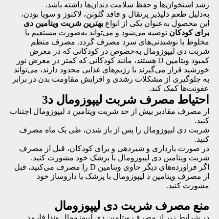
رشد استخوان‌ها و حفظ سلامت دندان‌ها داشته باشد.
به‌دلیل طعم دلپذیر پرتقال و فاقد گلوتن، لاکتوز و سویا بودن،
این محصول به‌عنوان یکی از انواع
بهترین شربت ویتامین دی
برای کودکان
توصیه می‌شود و می‌تواند به‌صورت مستقیم یا
مخلوط با نوشیدنی‌های سرد مصرف گردد. مصرف منظم
شربت دی لیپوزومال به‌خصوص در کودکانی که در معرض
کمبود ویتامین D هستند، مانند کودکانی که کمتر در معرض نور
خورشید قرار می‌گیرند یا رژیم‌های غذایی محدود دارند، می‌تواند
به جلوگیری از مشکلات رشدی و افزایش مقاومت بدن در برابر
عفونت‌ها کمک کند.
احتیاط مصرف شربت لیپوزومال د3
از مصرف مقادیر بیش از حد شربت ویتامین د لیپوزومال اجتناب
کنید.
شربت دی لیپوزومال را پس از باز شدن، طی یک ماه مصرف
کنید.
در صورت بارداری و شیردهی و برای کودکان، قبل از مصرف
شربت ویتامین دی لیپوزومال با پزشک خود مشورت کنید.
اگر فراورده‌های دیگر حاوی ویتامین D را مصرف می‌کنید، قبل
از مصرف ویتامین د لیپوزومال با پزشک یا داروساز خود
مشورت کنید.
منع مصرف شربت دی لیپوزومال
در شرایط زیر از مصرف ویتامین دی لیپوزومال وندا فارمد