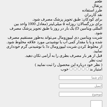
طعم
پرتقال
طرز استفاده
نقد کاربران
برای کودکان: طبق تجویز پزشک مصرف شود.
برای بزرگسالان: روزانه ۵ میلی‌لیتر (معادل 1000 واحد بین
المللی ویتامین D) یک بار در روز یا طبق تجویز پزشک مصرف
شود.
شربت ویتامین دی لیپوزومال می‌تواند به‌طور مستقیم مصرف
شده و یا با مقدار کمی آب یا نوشیدنی مورد علاقه مخلوط شود.
از مخلوط کردن شربت لیپوزومال د3 با نوشیدنی گرم خودداری
نمایید.
قبل از هر بار مصرف بطری را به آرامی تکان دهید.
ثبت نظر
( نظر خود درباره این محصول را ثبت نمایید )
امتیاز
بد
خوب