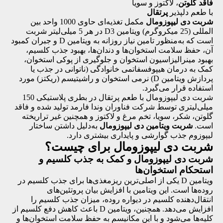
فاقد گلوتن
، لاکتوز و سویا
با طعم دلپذیر
پرتقال
شربت دی لیپوزومال
مکمل تغذیه‌ای حاوی 1000 واحد بین
المللی (25 میکروگرم) ویتامین D3 در هر 5 میلی‌لیتر شربت
است که به‌منظور تامین نیاز روزانه به ویتامین D و جبران کمبود
آن، حفظ سلامت استخوان‌ها و دندان‌ها، بهبود جذب کلسیم،
بهبود مینرالیزاسیون استخوان و جلوگیری از پوکی استخوان،
کمک به درمان هیپوفسفاتمی خانوادگی (ناتوانی در جذب یا
پردازش ویتامین D) نرمی استخوان و راشیتیسم (ریکتز) مورد
استفاده قرار می‌گیرد.
شربت دی لیپوزومال با طعم پرتقال در بطری پلاستیکی 150
میلی‌لیتری توسط شرکت فناوران وندا فارمد تولید شده و فاقد
گلوتن، شکر، سویا، تخم مرغ و لاکتوز و همچنین غیر تراریخته
است.
شربت ویتامین دی لیپوزومال
به‌دلیل داشتن ساختار
لیپوزوم جذب گوارشی و پایداری بیشتری دارد.
شربت دی لیپوزومال برای چیست؟
شربت دی لیپوزومال و کمک به جذب کلسیم و
استحکام استخوان‌ها
ویتامین D یکی از اصلی‌ترین ریزمغذی‌ها برای جذب کلسیم در
روده‌ها است. این ویتامین با افزایش بیان پروتئین‌های
انتقال‌دهنده کلسیم در دیواره روده، میزان جذب کلسیم را
افزایش می‌دهد. همچنین، ویتامین D باعث کاهش دفع کلسیم از
کلیه‌ها می‌شود و با این مکانیسم به حفظ سلامت استخوان‌ها و