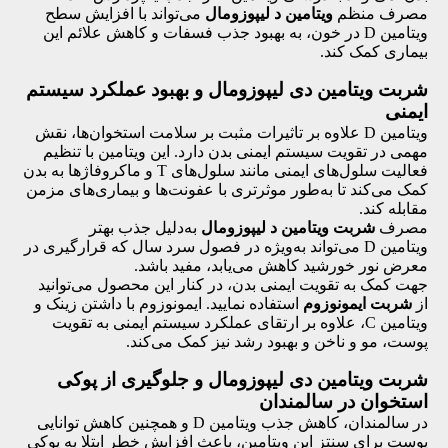
مصرف منظم
ویتامین د لیپوزومال
می‌تواند با افزایش سطح
ویتامین D در خون، به بهبود جذب فسفات و کاهش علائم این
بیماری کمک کند.
شربت ویتامین دی لیپوزومال و بهبود عملکرد سیستم
ایمنی
ویتامین D علاوه بر تاثیرات مثبت بر سلامت استخوان‌ها، نقش
مهمی در تقویت سیستم ایمنی بدن دارد. این ویتامین با تنظیم
فعالیت سلول‌های ایمنی مانند سلول‌های T و ماکروفاژها به بدن
کمک می‌کند تا به‌طور موثرتری با عفونت‌ها و بیماری‌های مزمن
مقابله کند.
مصرف
شربت ویتامین د لیپوزومال
به‌دلیل جذب بهتر
ویتامین D می‌تواند به‌ویژه در فصول سرد سال که قرارگیری در
معرض نور خورشید کاهش می‌یابد، مفید باشد.
جهت کمک به تقویت ایمنی بدن، در کنار این محصول می‌توانید
از
شربت ایمونوزوم
استفاده نمایید. ایمونوزوم با داشتن زینک و
ویتامین C، علاوه بر ارتقای عملکرد سیستم ایمنی به تقویت
پوست، مو و ناخن و بهبود رشد نیز کمک می‌کند.
شربت ویتامین دی لیپوزومال و جلوگیری از پوکی
استخوان در سالمندان
در سالمندان، کاهش جذب ویتامین D و همچنین کاهش توانایی
پوست برای سنتز این ویتامین، باعث افزایش خطر ابتلا به پوکی