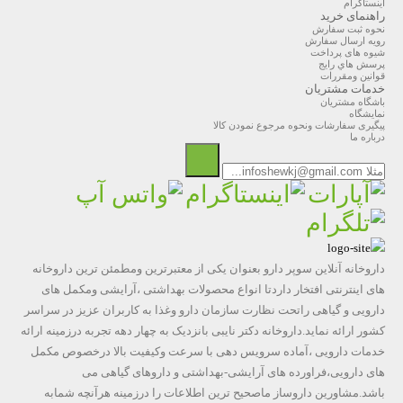
اینستاگرام
راهنمای خرید
نحوه ثبت سفارش
رویه ارسال سفارش
شیوه های پرداخت
پرسش هاي رايج
قوانین ومقررات
خدمات مشتریان
باشگاه مشتریان
نمایشگاه
پیگیری سفارشات ونحوه مرجوع نمودن کالا
درباره ما
داروخانه آنلاین سوپر دارو بعنوان یکی از معتبرترین ومطمئن ترین داروخانه
های اینترنتی افتخار داردتا انواع محصولات بهداشتی ،آرایشی ومکمل های
دارویی و گیاهی راتحت نظارت سازمان دارو وغذا به کاربران عزیز در سراسر
کشور ارائه نماید.داروخانه دکتر نایبی بانزدیک به چهار دهه تجربه درزمینه ارائه
خدمات دارویی ،آماده سرویس دهی با سرعت وکیفیت بالا درخصوص مکمل
های دارویی،فراورده های آرایشی-بهداشتی و داروهای گیاهی می
باشد.مشاورین داروساز ماصحیح ترین اطلاعات را درزمینه هرآنچه شمابه