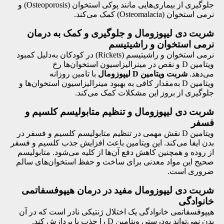
جلوگیری از بیماری‌هایی مانند پوکی استخوان (Osteoporosis) و
نرمی استخوان (Osteomalacia) کمک می‌کند.
شربت دی لیپوزومال و جلوگیری و کمک به درمان
نرمی استخوان و راشیتیسم
نرمی استخوان و راشیتیسم (Rickets) در کودکان به‌دلیل کمبود
ویتامین D و نقص در مینرالیزاسیون استخوان‌ها رخ
می‌دهد.
شربت ویتامین D لیپوزومال
با تامین روزانه
ویتامین D به‌مقدار کافی به بهبود مینرالیزاسیون استخوان‌ها و
جلوگیری از بروز این مشکلات کمک می‌کند.
شربت دی لیپوزومال و تنظیم متابولیسم کلسیم و
فسفر
ویتامین D نقش مهمی در تنظیم متابولیسم کلسیم و فسفر در
بدن ایفا می‌کند. این ویتامین باعث افزایش جذب کلسیم و فسفر
از روده و همچنین کاهش دفع آن‌ها از کلیه می‌شود. متابولیسم
صحیح این مواد معدنی برای ساخت و حفظ استخوان‌های سالم
ضروری است.
شربت دی لیپوزومال مفید در درمان هیپوفسفاتمی
خانوادگی
هیپوفسفاتمی خانوادگی یک اختلال ژنتیکی نادر است که در آن
بدن نمی‌تواند به‌درستی ویتامین D را جذب یا پردازش کند.