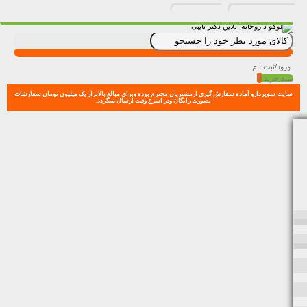
ورود
/
ثبت نام
0
سبد خرید
سایت سوپردارو آماده سفارش گیری ازمشتریان محترم بوده وبرای مبالغ بالاتراز یک میلیون تومان سفارشات
بصورت رایگان ودر اسرع وقت ارسال میگردد.