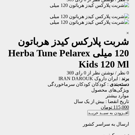
×
شربت پلارکس کیدز هرباتون
120 میلی
Herba Tune Pelarex
Kids 120 Ml
0 نظر
/
نوشتن نظر
از 0 رای
369
برند
:
ایران داروک IRAN DAROUK
دسته‌بندی
:
کودکان
کودکان
سرماخوردگی
ویژگی‌های محصول
موارد بیشتر
تاریخ انقضا :
بیش از یک سال
115,000
تومان
افــزودن به سبــد خریــد
ارسال به سراسر کشور