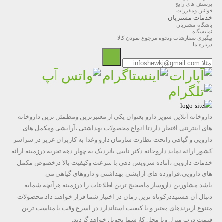
پرسش هاي رايج
قوانین ومقررات
خدمات مشتریان
باشگاه مشتریان
نمایشگاه
پیگیری سفارشات ونحوه مرجوع نمودن کالا
درباره ما
داروخانه آنلاین سوپر دارو بعنوان یکی از معتبرترین ومطمئن ترین داروخانه
های اینترنتی افتخار داردتا انواع محصولات بهداشتی ،آرایشی ومکمل های
دارویی و گیاهی راتحت نظارت سازمان دارو وغذا به کاربران عزیز در سراسر
کشور ارائه نماید.داروخانه دکتر نایبی بانزدیک به چهار دهه تجربه درزمینه ارائه
خدمات دارویی ،آماده سرویس دهی با سرعت وکیفیت بالا درخصوص مکمل
های دارویی،فراورده های آرایشی-بهداشتی و داروهای گیاهی می
باشد.مشاورین داروساز ماصحیح ترین اطلاعات را درزمینه هرآنچه شمابه
دنبال آن هستیددرکوتاه ترین زمان در اختیار شما قرار خواهند داد.محصولات
متنوع ازبرندهای معتبر و با کیفیت استاندارد در اسرع وقت با مناسب ترین
قیمت درب منزل ویا محل کارشما تحویل خواهد گردید.