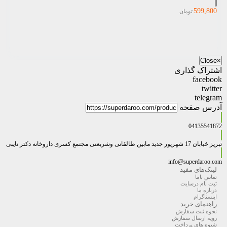
599,800
تومان
Close
×
اشتراک گذاری
facebook
twitter
telegram
آدرس صفحه
04135541872
تبریز خیابان 17 شهریور جدید مابین طالقانی وشریعتی مجتمع کسری داروخانه دکتر نایبی
info@superdaroo.com
لینک‌های مفید
تماس باما
ثبت نام درسایت
درباره ما
اینستاگرام
راهنمای خرید
نحوه ثبت سفارش
رویه ارسال سفارش
شیوه های پرداخت