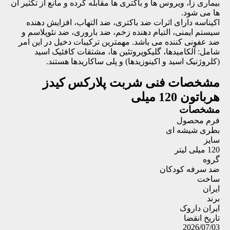
بیماری زا، ویروس ها و باکتری ها مقابله کرده و مانع از تکثیر آن
ها می شود.
اکیناسه دارای اثرات ضد باکتری، ضد التهاب، افزایش دهنده
سیستم ایمنی، التیام دهنده زخم، ضد باروری، ضد نئوپلاسم و
ضد عفونی کننده می باشد. مهمترین ترکیبات دخیل در این امر
شامل: آلکامیدها، گلیکوپروتئین ها، مشتقات کافئیک اسید
(کلروژنیک اسید و اکینوزیدها) و پلی ساکاریدها هستند.
مشخصات فنی
شربت پلارکس کیدز
هرباتون 120 میلی
مشخصات
فرم محصول
بطری شیشه ای
سایز
120 میلی لیتر
گروه
ضد سرفه کودکان
ساخت
ایران
برند
ایران داروک
تاریخ انقضا
2026/07/03