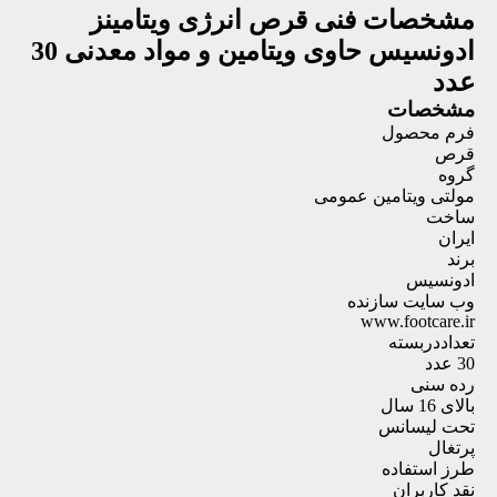
مشخصات فنی
قرص انرژی ویتامینز
ادونسیس حاوی ویتامین و مواد معدنی 30
عدد
مشخصات
فرم محصول
قرص
گروه
مولتی ویتامین عمومی
ساخت
ایران
برند
ادونسیس
وب سایت سازنده
www.footcare.ir
تعداددربسته
30 عدد
رده سنی
بالای 16 سال
تحت لیسانس
پرتغال
طرز استفاده
نقد کاربران