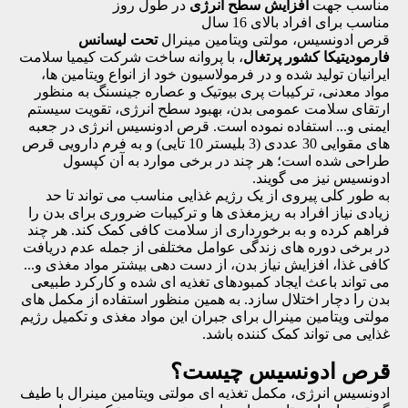
مناسب جهت
افزایش سطح انرژی
در طول روز
مناسب برای افراد بالای 16 سال
قرص ادونسیس، مولتی ویتامین مینرال
تحت لیسانس
فارمودیتیکا کشور پرتغال
، با پروانه ساخت شرکت کیمیا سلامت
ایرانیان تولید شده و در فرمولاسیون خود از انواع ویتامین ها،
مواد معدنی، ترکیبات پری بیوتیک و عصاره جینسنگ به منظور
ارتقای سلامت عمومی بدن، بهبود سطح انرژی، تقویت سیستم
ایمنی و... استفاده نموده است. قرص ادونسیس انرژی در جعبه
های مقوایی 30 عددی (3 بلیستر 10 تایی) و به فرم دارویی قرص
طراحی شده است؛ هر چند در برخی موارد به آن کپسول
ادونسیس نیز می گویند.
به طور کلی پیروی از یک رژیم غذایی مناسب می تواند تا حد
زیادی نیاز افراد به ریزمغذی ها و ترکیبات ضروری برای بدن را
فراهم کرده و به برخورداری از سلامت کافی کمک کند. هر چند
در برخی دوره های زندگی عوامل مختلفی از جمله عدم دریافت
کافی غذا، افزایش نیاز بدن، از دست دهی بیشتر مواد مغذی و...
می تواند باعث ایجاد کمبودهای تغذیه ای شده و کارکرد طبیعی
بدن را دچار اختلال سازد. به همین منظور استفاده از مکمل های
مولتی ویتامین مینرال برای جبران این مواد مغذی و تکمیل رژیم
غذایی می تواند کمک کننده باشد.
قرص ادونسیس چیست؟
ادونسیس انرژی، مکمل تغذیه ای مولتی ویتامین مینرال با طیف