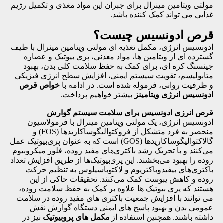
مولتی ویتامین مینرال برای جبران این مواد مغذی و تکمیل رژیم
غذایی می تواند کمک کننده باشد.
قرص ادونسیس چیست؟
ادونسیس انرژی، مکمل تغذیه ای مولتی ویتامین مینرال با طیف
گسترده ای از ویتامین ها، مواد معدنی، پری بیوتیک و عصاره
جینسنگ کره ای، برای کمک به حفظ سلامت کلی بدن، بهبود
متابولیسم، تقویت سیستم ایمنی، افزایش سطح انرژی فیزیکی
و ظرفیت روانی، فرموله شده است. در ادامه با
خواص قرص
ادونسیس انرژی ویتامینز
بیشتر خواهیم پرداخت.
قرص انرژی ادونسیس برای سلامت سیستم گوارش
ادونسیس انرژی، یک مولتی ویتامین مینرال با فرمولاسیون
منحصر به فرد متشکل از فروکتوالیگوساکاریدها (FOS) و
گالاکتوالیگوساکاریدها (GOS) است که به عنوان پری‌بیوتیک‌ عمل
می‌کنند و با تحریک رشد باکتری‌های مفید روده، فلور میکروبیوم
روده را بهبود می‌بخشند. این پری‌بیوتیک‌ها از طریق افزایش تعداد
باکتری‌های بیفیدوباکتریوم و لاکتوباسیلوس به تنظیم حرکت
روده و کاهش یبوست کمک می‌کنند. تحقیقات حاکی از این
هستند که پری بیوتیک ها علاوه بر کمک به حفظ سلامت روده،
می توانند با افزایش جمعیت باکتری های مفید روده در سلامت
عمومی بدن و بهبود پاسخ های ایمنی دستگاه گوارش نقش
داشته باشند. همچنین استفاده از
مکمل های پروبیوتیک
نیز در