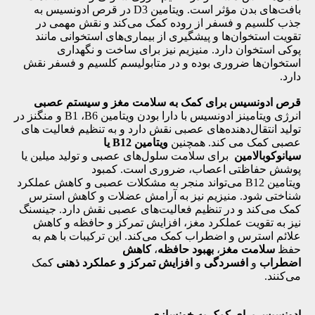
بافت‌های بدن مؤثر است. ویتامین D3 در قرص ادونسیس به
جذب کلسیم و فسفر از روده کمک می‌کند و نقش مهمی در
تقویت استخوان‌ها و پیشگیری از بیماری‌های استخوانی مانند
پوکی استخوان دارد. منیزیم نیز برای ساخت و نگهداری
استخوان‌ها ضروری بوده و در متابولیسم کلسیم و فسفر نقش
دارد.
قرص ادونسیس برای کمک به سلامت مغز و سیستم عصبی
انرژی ویتامینز ادونسیس با دارا بودن ویتامین B1 ،B6 و منگنز در
تولید انتقال‌دهنده‌های عصبی نقش دارد و به تنظیم فعالیت های
عصبی کمک می کند. همچنین
ویتامین B12 یا
سیانوکوبالامین
برای سلامت سلول‌های عصبی و تولید میلین یا
پوشش حفاظتی اعصاب، ضروری است. کمبود
ویتامین B12 می‌تواند منجر به مشکلات عصبی و کاهش عملکرد
شناختی شود. منیزیم نیز به آرامش عضلات و کاهش استرس
کمک می‌کند و در تنظیم فعالیت‌های عصبی نقش دارد. جینسنگ
نیز به تقویت عملکرد مغز، افزایش تمرکز و حافظه و کاهش
علائم استرس و اضطراب کمک می‌کند. این ترکیبات با هم به
حفظ
سلامت مغز
،
بهبود حافظه
،
کاهش
اضطراب
و
افسردگی
و
افزایش تمرکز و عملکرد ذهنی
کمک
می‌کنند.
ادونسیس برای کمک به خونسازی