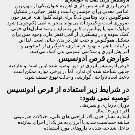
قرص انرژی ادونسیس دارای آهن به عنوان یکی از مهم‌ترین
عناصر معدنی برای خونسازی است و نقش حیاتی در تشکیل
هموگلوبین دارد. ویتامین B12 برای تولید گلبول‌های قرمز خون
ضروری است و کمبود آن می‌تواند منجر به آنمی (کم‌خونی) شود.
فولیک اسید یا ویتامین ب9 نیز به تولید و رشد سلول‌های خونی
کمک نموده و در پیشگیری از آنمی نقش دارد. وجود مس برای
تشکیل هموگلوبین و جذب آهن در بدن حیاتی است. لذا این
ترکیبات با هم به بهبود خونسازی، جلوگیری از کم‌خونی و
افزایش انرژی و سلامتی عمومی بدن کمک می‌کنند.
عوارض قرص ادونسیس
قرص ادونسیس انرژی در دوز توصیه شده ایمن است و عارضه
جانبی شناخته شده ای ندارد. اما در برخی موارد ممکن است
باعث ایجاد ناراحتی گوارشی و حالت تهوع خفیف شود.
در شرایط زیر استفاده از قرص ادونسیس
توصیه نمی شود:
دوران بارداری و شیردهی
افراد زیر 16 سال
ابتلا به فشار خون بالا، ناراحتی های قلبی، اختلالات هورمونی
سابقه حساسیت شدید یا آلرژی به هر یک از اجزای سازنده
تداخل شناخته شده با داروهای مورد استفاده