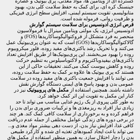
گسترده ای از ویتامین ها، مواد معدنی، پری بیوتیک و عصاره
جینسنگ کره ای، برای کمک به حفظ سلامت کلی بدن، بهبود
متابولیسم، تقویت سیستم ایمنی، افزایش سطح انرژی فیزیکی
و ظرفیت روانی، فرموله شده است.
قرص انرژی ادونسیس برای سلامت سیستم گوارش
ادونسیس انرژی، یک مولتی ویتامین مینرال با فرمولاسیون
منحصر به فرد متشکل از فروکتوالیگوساکاریدها (FOS) و
گالاکتوالیگوساکاریدها (GOS) است که به عنوان پری‌بیوتیک‌ عمل
می‌کنند و با تحریک رشد باکتری‌های مفید روده، فلور میکروبیوم
روده را بهبود می‌بخشند. این پری‌بیوتیک‌ها از طریق افزایش تعداد
باکتری‌های بیفیدوباکتریوم و لاکتوباسیلوس به تنظیم حرکت
روده و کاهش یبوست کمک می‌کنند. تحقیقات حاکی از این
هستند که پری بیوتیک ها علاوه بر کمک به حفظ سلامت روده،
می توانند با افزایش جمعیت باکتری های مفید روده در سلامت
عمومی بدن و بهبود پاسخ های ایمنی دستگاه گوارش نقش
داشته باشند. همچنین استفاده از
مکمل های پروبیوتیک
نیز در
کنار این مکمل به تقویت این اثر کمک خواهد کرد.
به طور کلی پیروی از یک رژیم غذایی مناسب می تواند تا حد
زیادی نیاز افراد به ریزمغذی ها و ترکیبات ضروری برای بدن را
فراهم کرده و به برخورداری از سلامت کافی کمک کند. هر چند
در برخی دوره های زندگی عوامل مختلفی از جمله عدم دریافت
کافی غذا، افزایش نیاز بدن، از دست دهی بیشتر مواد مغذی و...
می تواند باعث ایجاد کمبودهای تغذیه ای شده و کارکرد طبیعی
بدن را دچار اختلال سازد. به همین منظور استفاده از مکمل های