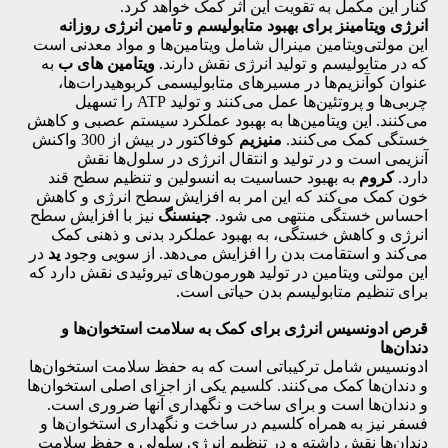
کنار این مکمل به تقویت این اثر کمک خواهد کرد.
انرژی ویتامینز برای بهبود متابولیسم و تامین انرژی روزانه
این مولتی‌ویتامین مینرال شامل ویتامین‌ها و مواد معدنی است
که در متابولیسم و تولید انرژی نقش دارند.
ویتامین های ب
به
عنوان کوآنزیم‌ها در مسیرهای متابولیسمی کربوهیدرات‌ها،
چربی‌ها و پروتئین‌ها عمل می‌کنند و تولید ATP را تسهیل
می‌کنند. این ویتامین‌ها به بهبود عملکرد سیستم عصبی و کاهش
خستگی کمک می‌کنند.
منیزیم
کوفاکتور در بیش از 300 واکنش
آنزیمی است و در تولید و انتقال انرژی در سلول‌ها نقش
دارد.
کروم
به بهبود حساسیت به انسولین و تنظیم سطح قند
خون کمک می‌کند که این امر به افزایش سطح انرژی و کاهش
احساس خستگی منتهی می شود.
جینسنگ
نیز با افزایش سطح
انرژی و کاهش خستگی، به بهبود عملکرد بدنی و ذهنی کمک
می‌کند و استقامت بدن را افزایش می‌دهد. از سویی وجود
ید
در
این مولتی ویتامین در تولید هورمون‌های تیروئیدی نقش دارد که
برای تنظیم متابولیسم بدن حیاتی است.
قرص ادونسیس انرژی برای کمک به سلامت استخوان‌ها و
دندان‌ها
ادونسیس شامل ترکیباتی است که به حفظ سلامت استخوان‌ها
و دندان‌ها کمک می‌کنند. کلسیم یکی از اجزای اصلی استخوان‌ها
و دندان‌ها است و برای ساخت و نگهداری آنها ضروری است.
فسفر نیز به همراه کلسیم در ساخت و نگهداری استخوان‌ها و
دندان‌ها نقش داشته و در تنظیم انرژی سلولی و حفظ سلامت