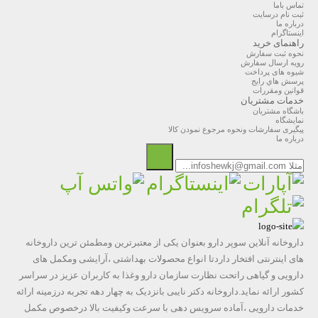
تماس باما
ثبت نام درسایت
درباره ما
اینستاگرام
راهنمای خرید
نحوه ثبت سفارش
رویه ارسال سفارش
شیوه های پرداخت
پرسش هاي رايج
قوانین ومقررات
خدمات مشتریان
باشگاه مشتریان
نمایشگاه
پیگیری سفارشات ونحوه مرجوع نمودن کالا
درباره ما
داروخانه آنلاین سوپر دارو بعنوان یکی از معتبرترین ومطمئن ترین داروخانه
های اینترنتی افتخار داردتا انواع محصولات بهداشتی ،آرایشی ومکمل های
دارویی و گیاهی راتحت نظارت سازمان دارو وغذا به کاربران عزیز در سراسر
کشور ارائه نماید.داروخانه دکتر نایبی بانزدیک به چهار دهه تجربه درزمینه ارائه
خدمات دارویی ،آماده سرویس دهی با سرعت وکیفیت بالا درخصوص مکمل