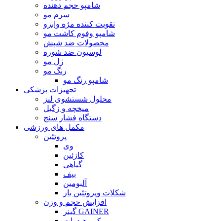
شامپو حجم دهنده
سرم مو
تقویت کننده مژه وابرو
شامپو وفوم کاشت مو
محصولات ضد شپش
لوسیون ضد شوره
ژل مو
رنگ مو
شامپو رنگ مو
تجهیزات پزشکی
محلول شستشوی لنز
میخچه و زگیل
دستگاه فشار سنج
مکمل های ورزشی
پروتئین
وی
کازئین
گیاهی
بیف
آلبومین
شکلات وپروتئین بار
افزایش حجم و وزن
گینر GAINER
کربوهیدرات