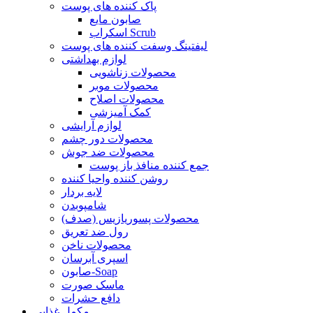
پاک کننده های پوست
صابون مایع
اسکراب Scrub
لیفتینگ وسفت کننده های پوست
لوازم بهداشتی
محصولات زناشویی
محصولات موبر
محصولات اصلاح
کمک آمیزشی
لوازم آرایشی
محصولات دور چشم
محصولات ضد جوش
جمع کننده منافذ باز پوست
روشن کننده واحیا کننده
لایه بردار
شامپوبدن
محصولات پسوریازیس (صدف)
رول ضد تعریق
محصولات ناخن
اسپری آبرسان
صابون-Soap
ماسک صورت
دافع حشرات
مکمل غذایی