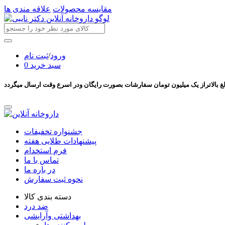
مقایسه محصولات
علاقه مندی ها
ورود
/
ثبت نام
سبد خرید
0
جشنواره تخفیفات
پیشنهادات طلایی هفته
فرم استخدام
تماس با ما
در باره ما
نحوه ثبت سفارش
دسته بندی کالا
ضد درد
بهداشتی وآرایشی