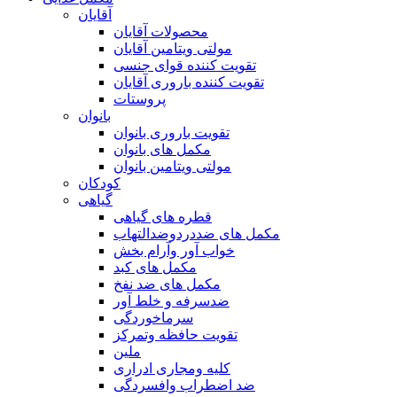
آقایان
محصولات آقایان
مولتی ویتامین آقایان
تقویت کننده قوای جنسی
تقویت کننده باروری آقایان
پروستات
بانوان
تقویت باروری بانوان
مکمل های بانوان
مولتی ویتامین بانوان
کودکان
گیاهی
قطره های گیاهی
مکمل های ضددردوضدالتهاب
خواب آور وآرام بخش
مکمل های کبد
مکمل های ضد نفخ
ضدسرفه و خلط آور
سرماخوردگی
تقویت حافظه وتمرکز
ملین
کلیه ومجاری ادراری
ضد اضطراب وافسردگی