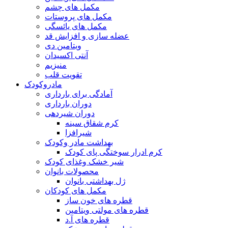
مکمل های چشم
مکمل های پروستات
مکمل های یائسگی
عضله سازی و افزایش قد
ویتامین دی
آنتی اکسیدان
منیزیم
تقویت قلب
مادروکودک
آمادگی برای بارداری
دوران بارداری
دوران شیردهی
کرم شقاق سینه
شیرافزا
بهداشت مادر وکودک
کرم ادرار سوختگی پای کودک
شیر خشک وغذای کودک
محصولات بانوان
ژل بهداشتی بانوان
مکمل های کودکان
قطره های خون ساز
قطره های مولتی ویتامین
قطره های آ.د