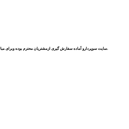
سایت سوپردارو آماده سفارش گیری ازمشتریان محترم بوده وبرای مبالغ بالاتراز یک میلیون تومان سفارشات بصورت رایگان ودر اسرع وقت ارسال میگردد.