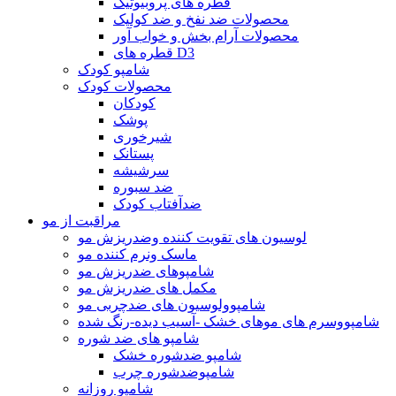
قطره های پروبیوتیک
محصولات ضد نفخ و ضد کولیک
محصولات آرام بخش و خواب آور
قطره های D3
شامپو کودک
محصولات کودک
کودکان
پوشک
شیرخوری
پستانک
سرشیشه
ضد سبوره
ضدآفتاب کودک
مراقبت از مو
لوسیون های تقویت کننده وضدریزش مو
ماسک ونرم کننده مو
شامپوهای ضدریزش مو
مکمل های ضدریزش مو
شامپوولوسیون های ضدچربی مو
شامپووسرم های موهای خشک -آسیب دیده-رنگ شده
شامپو های ضد شوره
شامپو ضدشوره خشک
شامپوضدشوره چرب
شامپو روزانه