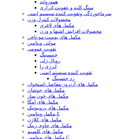
هموروئید
سنگ کلیه و عفونت ادراری
سرماخوردگی وتقویت کننده سیستم ایمنی
محصولات کنترل وزن
مکمل های لاغری
محصولات افزایش اشتها و وزن
مکمل های پوست-مو-ناخن
مولتی ویتامین
تقویت عمومی
جینسینگ
رویال ژلی
انرژی زا
تقویت کننده سیستم ایمنی
رد جنسینگ
مکمل های آرتروز-مفاصل-استخوان
مکمل های جوشان
مکمل های خون ساز
مکمل های امگا
مکمل های پروبیوتیک
مکمل ویتامین E
مکمل های کلاژن
مکمل های حاوی زینک
مکمل های کلسیم
مکمل های ویتامین C