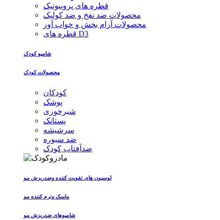
قطره های پروبیوتیک
محصولات ضد نفخ و ضد کولیک
محصولات آرام بخش و خواب آور
قطره های D3
شامپو کودک
محصولات کودک
کودکان
پوشک
شیرخوری
پستانک
سرشیشه
ضد سبوره
ضدآفتاب کودک
لوسیون های تقویت کننده وضدریزش مو
ماسک ونرم کننده مو
شامپوهای ضدریزش مو