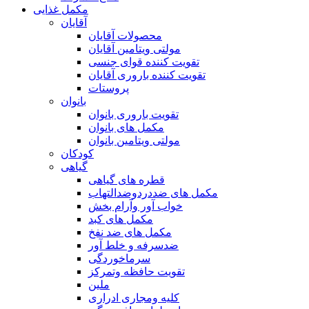
مکمل غذایی
آقایان
محصولات آقایان
مولتی ویتامین آقایان
تقویت کننده قوای جنسی
تقویت کننده باروری آقایان
پروستات
بانوان
تقویت باروری بانوان
مکمل های بانوان
مولتی ویتامین بانوان
کودکان
گیاهی
قطره های گیاهی
مکمل های ضددردوضدالتهاب
خواب آور وآرام بخش
مکمل های کبد
مکمل های ضد نفخ
ضدسرفه و خلط آور
سرماخوردگی
تقویت حافظه وتمرکز
ملین
کلیه ومجاری ادراری