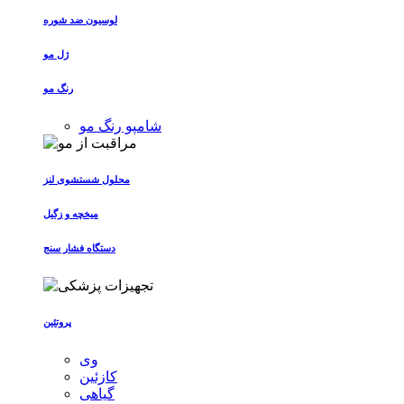
لوسیون ضد شوره
ژل مو
رنگ مو
شامپو رنگ مو
محلول شستشوی لنز
میخچه و زگیل
دستگاه فشار سنج
پروتئین
وی
کازئین
گیاهی