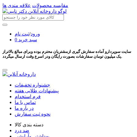
مقایسه محصولات
علاقه مندی ها
ورود
/
ثبت نام
سبد خرید
0
سایت سوپردارو آماده سفارش گیری ازمشتریان محترم بوده وبرای مبالغ بالاتراز
یک میلیون تومان سفارشات بصورت رایگان ودر اسرع وقت ارسال میگردد.
جشنواره تخفیفات
پیشنهادات طلایی هفته
فرم استخدام
تماس با ما
در باره ما
نحوه ثبت سفارش
دسته بندی کالا
ضد درد
بهداشتی وآرایشی