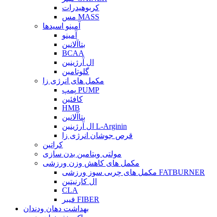
کربوهیدرات
مس MASS
آمینو اسیدها
آمینو
بتاآلانین
BCAA
ال آرژینین
گلوتامین
مکمل های انرژی زا
پمپ PUMP
کافئین
HMB
بتاآلانین
ال آرژینین L-Arginin
قرص جوشان انرژی زا
کراتین
مولتی ویتامین بدن سازی
مکمل های کاهش وزن ورزشی
مکمل های چربی سوز ورزشی FATBURNER
ال کارنیتین
CLA
فیبر FIBER
بهداشت دهان ودندان