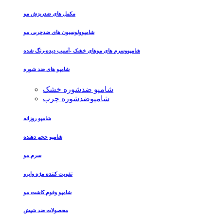
مکمل های ضدریزش مو
شامپوولوسیون های ضدچربی مو
شامپووسرم های موهای خشک -آسیب دیده-رنگ شده
شامپو های ضد شوره
شامپو ضدشوره خشک
شامپوضدشوره چرب
شامپو روزانه
شامپو حجم دهنده
سرم مو
تقویت کننده مژه وابرو
شامپو وفوم کاشت مو
محصولات ضد شپش