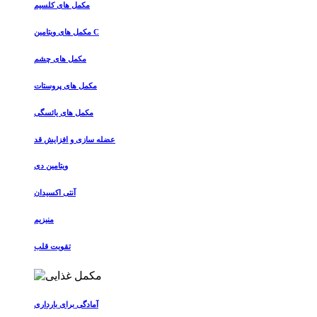
مکمل های کلسیم
مکمل های ویتامین C
مکمل های چشم
مکمل های پروستات
مکمل های یائسگی
عضله سازی و افزایش قد
ویتامین دی
آنتی اکسیدان
منیزیم
تقویت قلب
آمادگی برای بارداری