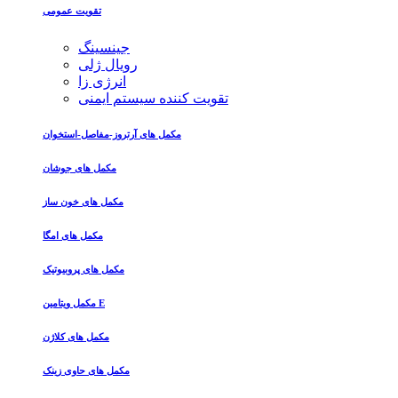
تقویت عمومی
جینسینگ
رویال ژلی
انرژی زا
تقویت کننده سیستم ایمنی
مکمل های آرتروز-مفاصل-استخوان
مکمل های جوشان
مکمل های خون ساز
مکمل های امگا
مکمل های پروبیوتیک
مکمل ویتامین E
مکمل های کلاژن
مکمل های حاوی زینک