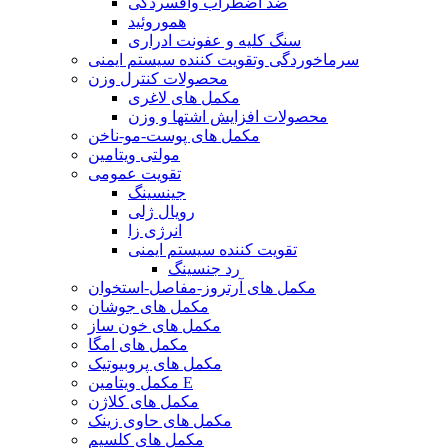
ضد اضطراب وافسردگی
هموروئید
سنگ کلیه و عفونت ادراری
سرماخوردگی وتقویت کننده سیستم ایمنی
محصولات کنترل وزن
مکمل های لاغری
محصولات افزایش اشتها و وزن
مکمل های پوست-مو-ناخن
مولتی ویتامین
تقویت عمومی
جینسینگ
رویال ژلی
انرژی زا
تقویت کننده سیستم ایمنی
رد جنسینگ
مکمل های آرتروز-مفاصل-استخوان
مکمل های جوشان
مکمل های خون ساز
مکمل های امگا
مکمل های پروبیوتیک
مکمل ویتامین E
مکمل های کلاژن
مکمل های حاوی زینک
مکمل های کلسیم