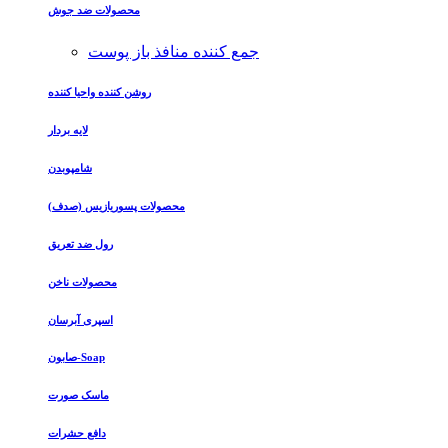
محصولات ضد جوش
جمع کننده منافذ باز پوست
روشن کننده واحیا کننده
لایه بردار
شامپوبدن
محصولات پسوریازیس (صدف)
رول ضد تعریق
محصولات ناخن
اسپری آبرسان
صابون-Soap
ماسک صورت
دافع حشرات