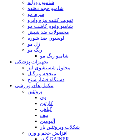
شامپو روزانه
شامپو حجم دهنده
سرم مو
تقویت کننده مژه وابرو
شامپو وفوم کاشت مو
محصولات ضد شپش
لوسیون ضد شوره
ژل مو
رنگ مو
شامپو رنگ مو
تجهیزات پزشکی
محلول شستشوی لنز
میخچه و زگیل
دستگاه فشار سنج
مکمل های ورزشی
پروتئین
وی
کازئین
گیاهی
بیف
آلبومین
شکلات وپروتئین بار
افزایش حجم و وزن
گینر GAINER