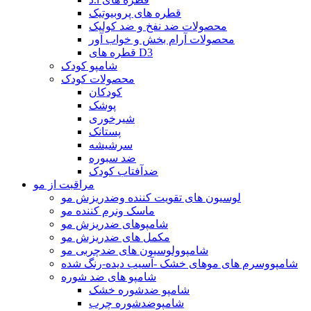
قطره های پروبیوتیک
محصولات ضد نفخ و ضد کولیک
محصولات آرام بخش و خواب آور
قطره های D3
شامپو کودک
محصولات کودک
کودکان
پوشک
شیرخوری
پستانک
سرشیشه
ضد سبوره
ضدآفتاب کودک
مراقبت از مو
لوسیون های تقویت کننده وضدریزش مو
ماسک ونرم کننده مو
شامپوهای ضدریزش مو
مکمل های ضدریزش مو
شامپوولوسیون های ضدچربی مو
شامپووسرم های موهای خشک -آسیب دیده-رنگ شده
شامپو های ضد شوره
شامپو ضدشوره خشک
شامپوضدشوره چرب