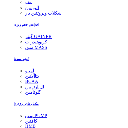
بیف
آلبومین
شکلات وپروتئین بار
افزایش حجم و وزن
گینر GAINER
کربوهیدرات
مس MASS
آمینو اسیدها
آمینو
بتاآلانین
BCAA
ال آرژینین
گلوتامین
مکمل های انرژی زا
پمپ PUMP
کافئین
HMB