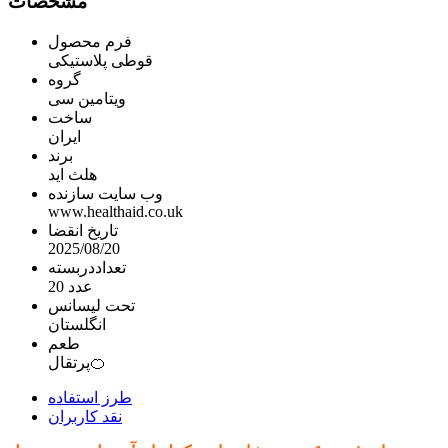
مشخصات
فرم محصول
قوطی پلاستیکی
گروه
ویتامین سی
ساخت
ایران
برند
هلث اید
وب سایت سازنده
www.healthaid.co.uk
تاریخ انقضا
2025/08/20
تعداددربسته
20 عدد
تحت لیسانس
انگلستان
طعم
پرتقال🍊
طرز استفاده
نقد کاربران