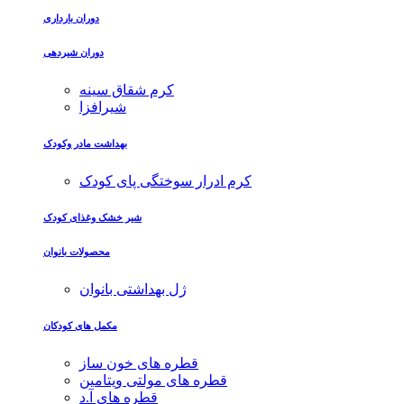
دوران بارداری
دوران شیردهی
کرم شقاق سینه
شیرافزا
بهداشت مادر وکودک
کرم ادرار سوختگی پای کودک
شیر خشک وغذای کودک
محصولات بانوان
ژل بهداشتی بانوان
مکمل های کودکان
قطره های خون ساز
قطره های مولتی ویتامین
قطره های آ.د