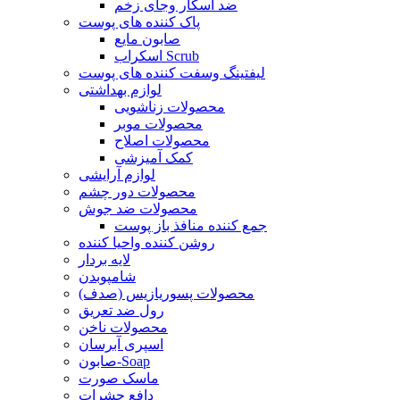
ضد اسکار وجای زخم
پاک کننده های پوست
صابون مایع
اسکراب Scrub
لیفتینگ وسفت کننده های پوست
لوازم بهداشتی
محصولات زناشویی
محصولات موبر
محصولات اصلاح
کمک آمیزشی
لوازم آرایشی
محصولات دور چشم
محصولات ضد جوش
جمع کننده منافذ باز پوست
روشن کننده واحیا کننده
لایه بردار
شامپوبدن
محصولات پسوریازیس (صدف)
رول ضد تعریق
محصولات ناخن
اسپری آبرسان
صابون-Soap
ماسک صورت
دافع حشرات