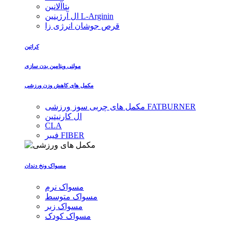
بتاآلانین
ال آرژینین L-Arginin
قرص جوشان انرژی زا
کراتین
مولتی ویتامین بدن سازی
مکمل های کاهش وزن ورزشی
مکمل های چربی سوز ورزشی FATBURNER
ال کارنیتین
CLA
فیبر FIBER
مسواک ونخ دندان
مسواک نرم
مسواک متوسط
مسواک زبر
مسواک کودک