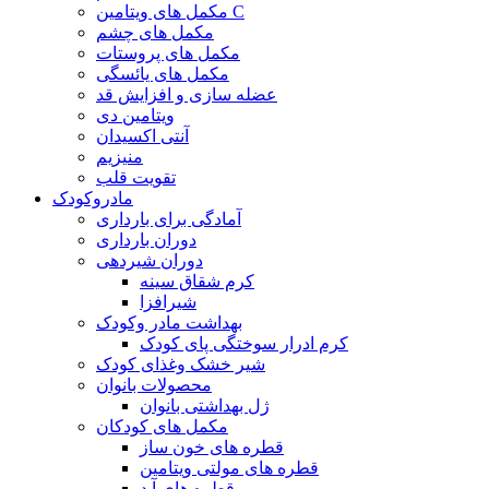
مکمل های ویتامین C
مکمل های چشم
مکمل های پروستات
مکمل های یائسگی
عضله سازی و افزایش قد
ویتامین دی
آنتی اکسیدان
منیزیم
تقویت قلب
مادروکودک
آمادگی برای بارداری
دوران بارداری
دوران شیردهی
کرم شقاق سینه
شیرافزا
بهداشت مادر وکودک
کرم ادرار سوختگی پای کودک
شیر خشک وغذای کودک
محصولات بانوان
ژل بهداشتی بانوان
مکمل های کودکان
قطره های خون ساز
قطره های مولتی ویتامین
قطره های آ.د