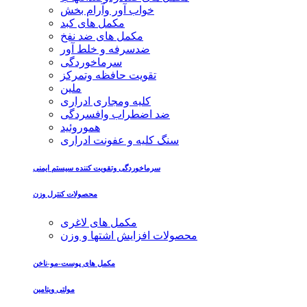
خواب آور وآرام بخش
مکمل های کبد
مکمل های ضد نفخ
ضدسرفه و خلط آور
سرماخوردگی
تقویت حافظه وتمرکز
ملین
کلیه ومجاری ادراری
ضد اضطراب وافسردگی
هموروئید
سنگ کلیه و عفونت ادراری
سرماخوردگی وتقویت کننده سیستم ایمنی
محصولات کنترل وزن
مکمل های لاغری
محصولات افزایش اشتها و وزن
مکمل های پوست-مو-ناخن
مولتی ویتامین