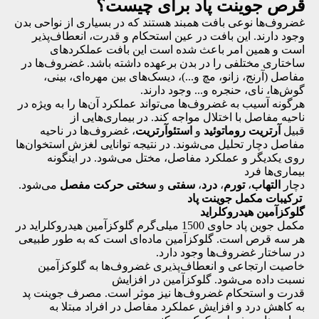
قرص جوینت پاد برای چیست؟
غضروف‌ها نوعی بافت همبند هستند که در بسیاری از نواحی بدن
وجود دارند. این بافت در عین استحکام و قدرت، انعطاف‌پذیر
است و همین امر باعث شده است این بافت عملکرد‌های
ساختاری مختلفی را در بدن برعهده داشته باشد. غضروف‌ها در
مفاصل (آرنج، زانو، مچ و...)، دیسک‌های بین مهره‌ای، بینی،
گوش‌ها، نای، حنجره و... وجود دارند.
هرگونه آسیب به غضروف‌ها می‌تواند عملکرد آن‌ها را به ویژه در
ناحیه مفاصل با اختلال مواجه کند. در بیماری‌هایی از
قبیل
آرتریت
روماتوئید
و
استئوآرتریت
، غضروف‌ها در ناحیه
مفاصل دچار تحلیل می‌شوند. در نتیجه توانایی لغزش استخوان‌ها
روی یکدیگر و عملکرد مفاصل، مختل می‌شود. در اینگونه
بیماری‌ها فرد
دچار
التهاب
،
تورم
،
درد
،
سفتی
و
سختی
حرکت
مفصل
می‌شود.
ترکیبات مکمل جوینت پاد
گلوکزآمین هیدروکلراید
مکمل جوین پاد حاوی 1500 میلی‌گرم گلوکزآمین هیدروکلراید در
هر سه قرص است. گلوکزآمین ماده‌ای است که به طور طبیعی
در ساختار غضروف‌ها وجود دارد.
خاصیت ارتجاعی و انعطاف‌پذیری غضروف‌ها به گلوکزآمین
نسبت داده می‌شود. گلوکزآمین در افزایش
قدرت و استحکام غضروف‌ها نیز موثر است. مصرف جوینت پد
به کاهش درد و افزایش عملکرد مفاصل در افراد مبتلا به