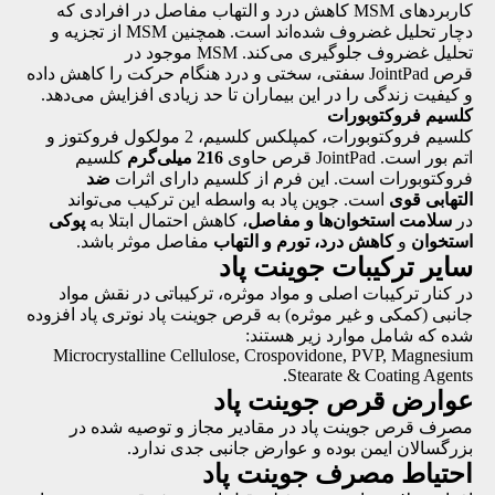
کاربردهای MSM کاهش درد و التهاب مفاصل در افرادی که
دچار تحلیل غضروف شده‌اند است. همچنین MSM از تجزیه و
تحلیل غضروف جلوگیری می‌کند. MSM موجود در
قرص JointPad سفتی، سختی و درد هنگام حرکت را کاهش داده
و کیفیت زندگی را در این بیماران تا حد زیادی افزایش می‌دهد.
کلسیم فروکتوبورات
کلسیم فروکتوبورات، کمپلکس کلسیم، 2 مولکول فروکتوز و
اتم بور است. JointPad قرص حاوی
216 میلی‌گرم
کلسیم
فروکتوبورات است. این فرم از کلسیم دارای اثرات
ضد
التهابی
قوی
است. جوین پاد به واسطه این ترکیب می‌تواند
در
سلامت استخوان‌ها و مفاصل
، کاهش احتمال ابتلا به
پوکی
استخوان
و
کاهش درد، تورم و التهاب
مفاصل موثر باشد.
سایر ترکیبات جوینت پاد
در کنار ترکیبات اصلی و مواد موثره، ترکیباتی در نقش مواد
جانبی (کمکی و غیر موثره) به قرص جوینت پاد نوتری پاد افزوده
شده که شامل موارد زیر هستند:
Microcrystalline Cellulose, Crospovidone, PVP, Magnesium
Stearate & Coating Agents.
عوارض قرص جوینت پاد
مصرف قرص جوینت پاد در مقادیر مجاز و توصیه شده در
بزرگسالان ایمن بوده و عوارض جانبی جدی ندارد.
احتیاط مصرف جوینت پاد