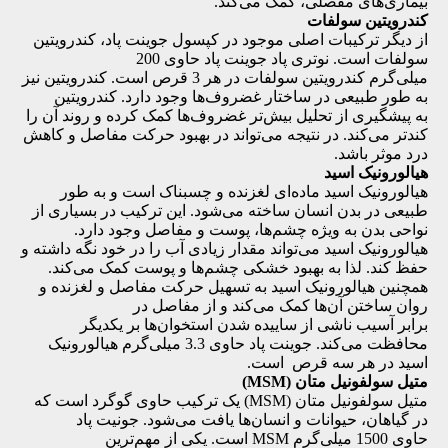
بیماری‌های مفصلی، کمک می‌کند.
کندرویتین سولفات
از دیگر ترکیبات اصلی موجود در کپسول جوینت پاد، کندرویتین
سولفات است. نوتری پاد جوینت پاد حاوی 200
میلی‌گرم کندرویتین سولفات در هر 3 قرص است. کندرویتین نیز
به طور طبیعی در ساختار غضروف‌ها وجود دارد. کندرویتین
به پیشگیری از تحلیل بیش‌تر غضروف‌ها کمک کرده و روند آن را
کندتر می‌کند. در نتیجه می‌تواند در بهبود حرکت مفاصل و کاهش
درد موثر باشد.
هیالورونیک اسید
هیالورونیک اسید
ماده‌ای لغزنده و چسبناک است و به طور
طبیعی در بدن انسان ساخته می‌شود. این ترکیب در بسیاری از
نواحی بدن به ویژه چشم‌ها، پوست و مفاصل وجود دارد.
هیالورونیک اسید می‌تواند مقدار زیادی آب را در خود نگه داشته و
حفظ کند. لذا به بهبود خشکی چشم‌ها و پوست کمک می‌کند.
همچنین هیالورونیک اسید به تسهیل حرکت مفاصل و لغزنده و
روان ساختن آن‌ها کمک می‌کند و از مفاصل در
برابر آسیب ناشی از ساییده شدن استخوان‌ها بر یکدیگر
محافظت می‌کند. جوینت پاد حاوی 3.3 میلی‌گرم هیالورونیک
اسید در هر سه قرص است.
متیل سولفونیل متان (MSM)
متیل سولفونیل متان (MSM) یک ترکیب حاوی گوگرد است که
در گیاهان، حیوانات و انسان‌ها یافت می‌شود. جونیت پاد
حاوی 1500 میلی‌گرم MSM است. یکی از مهم‌ترین