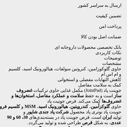
ارسال به سراسر کشور
تضمین کیفیت
پرداخت امن
ضمانت اصل بودن کالا
بانک تخصصی محصولات داروخانه ای
نکات کاربردی
توضیحات
مشخصات
حاوی گلوکوزامین، کنروتین سولفات، هیالورونیک اسید، کلسیم
و ام اس ام
کاهش التهابات مفصلی و استخوانی
کمک به سلامت مفاصل
جوینت پاد (JointPad) مکمل غذایی حاوی ترکیبات
غضروف
ساز
است و به حفظ
سلامت و عملکرد مفاصل، استخوان‌ها و
غضروف‌ها
کمک می‌کند. قرص جونیت پاد
حاوی
گلوکزآمین
،
کندرویتین
،
هیالورونیک
اسید
،
MSM
و
کلسیم
فروک
جوینت پاد نوتری پاد محصول
شرکت پاد جندی شاپور
و
تولید
ایران
است. قرص جوینت پاد در بسته‌بندی‌های
30، 60 و 90
عددی
، به شکل
قرص
طراحی شده و تولید می‌گردد.