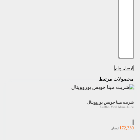
ارسال پیام
محصولات مرتبط
شربت مینا جویس یوروویتال
EuRho Vital Mina Juice
172,330
تومان