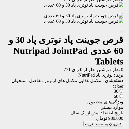
×
قرص جوینت پاد نوتری پاد 30 و
60 عددی
Nutripad JointPad
Tablets
0 نظر
/
نوشتن نظر
از 0 رای
771
برند
:
نوتری پاد NutriPad
دسته‌بندی
:
مکمل غذایی
مکمل های آرتروز-مفاصل-استخوان
تعداد:
30
60
ویژگی‌های محصول
موارد بیشتر
تاریخ انقضا :
بیش از یک سال
980,000
تومان
افــزودن به سبــد خریــد