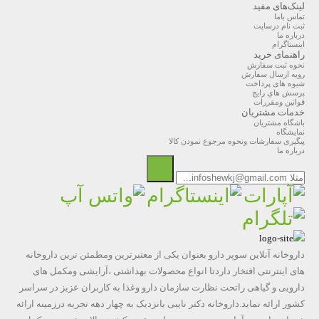
لینک‌های مفید
تماس باما
ثبت نام درسایت
درباره ما
اینستاگرام
راهنمای خرید
نحوه ثبت سفارش
رویه ارسال سفارش
شیوه های پرداخت
پرسش هاي رايج
قوانین ومقررات
خدمات مشتریان
باشگاه مشتریان
نمایشگاه
پیگیری سفارشات ونحوه مرجوع نمودن کالا
درباره ما
داروخانه آنلاین سوپر دارو بعنوان یکی از معتبرترین ومطمئن ترین داروخانه
های اینترنتی افتخار داردتا انواع محصولات بهداشتی ،آرایشی ومکمل های
دارویی و گیاهی راتحت نظارت سازمان دارو وغذا به کاربران عزیز در سراسر
کشور ارائه نماید.داروخانه دکتر نایبی بانزدیک به چهار دهه تجربه درزمینه ارائه