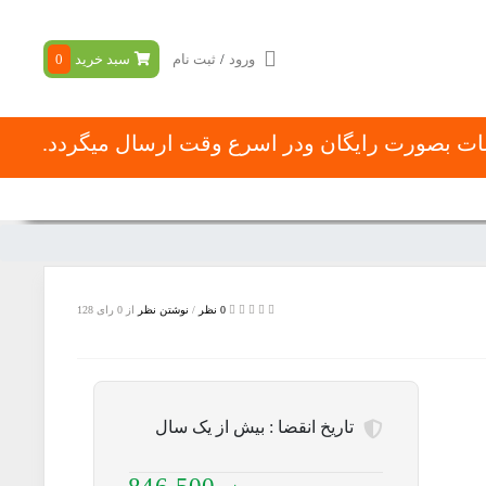
ورود
/
ثبت نام
سبد خرید
0
شات بصورت رایگان ودر اسرع وقت ارسال میگردد.
با ما
در باره ما
نحوه ثبت سفارش
0 نظر
/
نوشتن نظر
از 0 رای
128
تاریخ انقضا :
بیش از یک سال