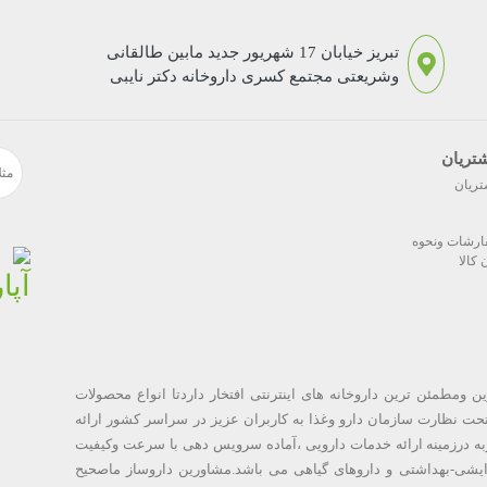
تبریز خیابان 17 شهریور جدید مابین طالقانی
وشریعتی مجتمع کسری داروخانه دکتر نایبی
تریان
تریان
ارشات ونحوه
کالا
رین ومطمئن ترین داروخانه های اینترنتی افتخار داردتا انواع محصولات
حت نظارت سازمان دارو وغذا به کاربران عزیز در سراسر کشور ارائه
تجربه درزمینه ارائه خدمات دارویی ،آماده سرویس دهی با سرعت وکیفیت
ایشی-بهداشتی و داروهای گیاهی می باشد.مشاورین داروساز ماصحیح