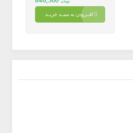
846,500
تومان
افــزودن به سبــد خریــد