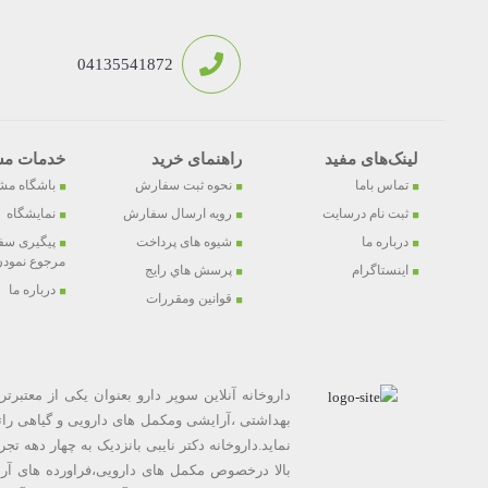
04135541872
لینک‌های مفید
راهنمای خرید
خدمات مش
تماس باما
نحوه ثبت سفارش
باشگاه مش
ثبت نام درسایت
رویه ارسال سفارش
نمایشگاه
درباره ما
شیوه های پرداخت
پیگیری سف
مرجوع نمودن 
اینستاگرام
پرسش هاي رايج
درباره ما
قوانین ومقررات
داروخانه آنلاین سوپر دارو بعنوان یکی از معتبرت
بهداشتی ،آرایشی ومکمل های دارویی و گیاهی رات
نماید.داروخانه دکتر نایبی بانزدیک به چهار دهه 
بالا درخصوص مکمل های دارویی،فراورده های آر