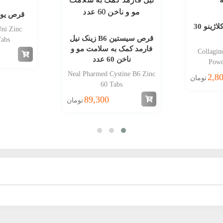
قرص یونی ز
پودر کلاژن بیوتی کلاژینو 30
Uni Zinc
قرص سیستین B6 زینک نیل
Tabs
فارمد کمک به سلامت مو و
Collagin
ناخن 60 عدد
Powd
Neal Pharmed Cystine B6 Zinc
2,8
تومان
60 Tabs
89,300
تومان