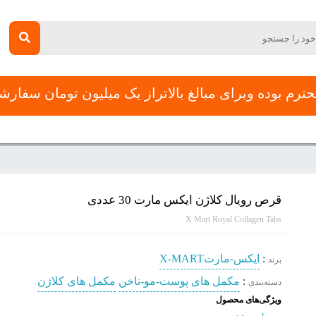
رم بوده وبرای مبالغ بالاتراز یک میلیون تومان سفار
جشنواره تخفیفات
پیشنهادات طلایی هفته
فرم استخدام
تماس 
قرص رویال کلاژن ایکس مارت 30 عددی
X Mart Royal Collagen Tabs
:
ایکس-مارتX-MART
برند
:
مکمل های پوست-مو-ناخن
مکمل های کلاژن
دسته‌بندی
ویژگی‌های محصول