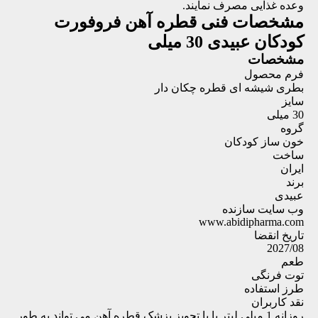
وعده غذایی مصرف نمایند.
مشخصات فنی
قطره آهن فروفورت
کودکان عبیدی 30 میلی
مشخصات
فرم محصول
بطری شیشه ای قطره چکان دار
سایز
30 میلی
گروه
خون ساز کودکان
ساخت
ایران
برند
عبیدی
وب سایت سازنده
www.abidipharma.com
تاریخ انقضا
2027/08
طعم
توت فرنگی
طرز استفاده
نقد کاربران
روزانه 1 میلی لیتر یا با تجویز پزشک قطره آهن می تواند به طور