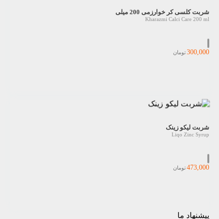
شربت کلسی کر خوارزمی 200 میلی
Kharazmi Calci Care 200 ml
300,000
تومان
شربت لیکو زینک
Liqo Zinc Syrup
473,000
تومان
پیشنهاد ما