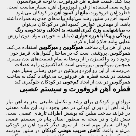
پیدا کنند. قیمت قطره آهن فروفورت، با توجه فرمولاسیون
ویژه، یعنی استفاده از فرم لیپوزومال آهن، بسیار مناسب است.
قطره اهن فروفورت
مانع از کمبود آهن
در کودکان می‌شود.
کمبود آهن در سنین رشد می‌تواند پیامد‌های جدی به همراه داشته
باشد. از مهم‌ترین عوارض کمبود آهن در کودکان می‌توان
به
بی‌اشتهایی
، وزن گیری آهسته، بد اخلاقی و تند‌خویی، رنگ
پریدگی و پیکا یا هرزه‌ خواری
(تمایل به خوردن مواد بدون ارزش
غذایی مانند خاک)
اشاره کرد.
بدن از آهن برای ساخت
هموگلوبین
و
میوگلوبین
استفاده می‌کند.
هموگلوبین، پروتئینی است که در ساختار گلبول‌های قرمز خون
وجود دارد و اکسیژن را از ریه‌ها به تمام قسمت‌های بدن می‌برد.
همچنین میوگلوبین، پروتئینی است که اکسیژن را به عضلات
می‌رساند. از این رو این دو پروتئین در خون رسانی بسیار مهم
هستند. در نتیجه قطره آهن فروفورت می‌تواند با کمک به ساخت
هموگلوبین در بدن از ایجاد
کم‌خونی
در کودکان جلوگیری کند.
قطره آهن فروفورت و سیستم عصبی
نوزادان و کودکان برای رشد و تکامل طبیعی مغز به آهن نیاز
دارند. آهن از دوران کودکی در مغز وجود دارد. این ماده معدنی
در فرایند ساخت میلین که پوشش اطراف تارهای عصبی است،
نقش دارد و در نتیجه به منظور انتقال پیام در سیستم عصبی
کودکان بسیار مهم است. از سوی دیگر کمبود آهن در کودکی
می‌تواند باعث
کاهش ضریب هوشی کودکان
در سنین مدرسه