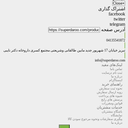
Close
×
اشتراک گذاری
facebook
twitter
telegram
آدرس صفحه
04135541872
تبریز خیابان 17 شهریور جدید مابین طالقانی وشریعتی مجتمع کسری داروخانه دکتر نایبی
info@superdaroo.com
لینک‌های مفید
تماس باما
ثبت نام درسایت
درباره ما
اینستاگرام
راهنمای خرید
نحوه ثبت سفارش
رویه ارسال سفارش
شیوه های پرداخت
پرسش هاي رايج
قوانین ومقررات
خدمات مشتریان
باشگاه مشتریان
نمایشگاه
پیگیری سفارشات ونحوه مرجوع نمودن کالا
درباره ما