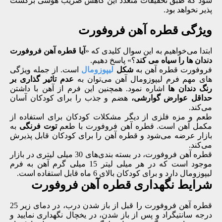
شود که طبق تحقیقات متعدد این کاهش ضریب هوشی برگشت
پذیر نخواهد بود.
ویژگی قطره آهن فروفورت
ابتدا می‌خواهیم به این سوال کلیدی که «
آیا قطره آهن فروفورت
دندان ها را سیاه می کند
؟» پاسخ دهیم.
فروفورت قطره آهن به
شکل
لیپوزومال
است. از جمله ویژگی
های مهم فرم لیپوزومال آهن می‌توان به
عدم تاثیر گذاری بر
رنگ دندان ها
اشاره نمود. همچنین این فرم از آهن با داشتن
حداقل عوارض گوارشی،
هضم و جذب را برای کودکان آسان
می‌کند.
طعم و مزه فلزی از دیگر مشکلات کودکان برای استفاده از
مکمل آهن است. قطره آهن فروفورت با طعم
توت فرنگی
به
بازار عرضه می‌شود و قطره آهن را برای کودکان قابل پذیرش
می‌کند.
قطره آهن فروفورت، در بسته بندی‌های 30 میلی لیتری در بازار
موجود است که در هر میلی لیتر 15 میلی گرم آهن به فرم
لیپوزومال دارد و برای کودکان بالای 6 ماه قابل استفاده است.
شرایط نگهداری قطره آهن فروفورت
قطره آهن فروفورت را قبل از باز شدن درب، در دمای زیر 25
درجه سانتیگراد و پس از باز شدن، در یخچال نگهداری نمایید و