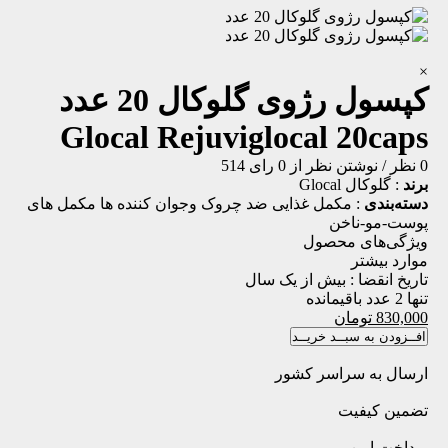
×
كپسول رژوی گلوكال 20 عدد
Glocal Rejuviglocal 20caps
0 نظر
/
نوشتن نظر
از 0 رای
514
برند
:
گلوکال Glocal
دسته‌بندی
:
مکمل غذایی
ضد چروک وجوان کننده ها
مکمل های
پوست-مو-ناخن
ویژگی‌های محصول
موارد بیشتر
تاریخ انقضا :
بیش از یک سال
تنها 2 عدد باقیمانده
830,000
تومان
افــزودن به سبــد خریــد
ارسال به سراسر کشور
تضمین کیفیت
پرداخت امن