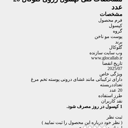
عدد
مشخصات
فرم محصول
کپسول
گروه
پوست مو ناخن
برند
گلوکال
وب سایت سازنده
www.glocallab.ir
تاریخ انقضا
2025/07
ویژگی خاص
دارای ترکیباتی مانند غشای درونی پوسته تخم مرغ
تعداددربسته
20 عدد
طرز استفاده
نقد کاربران
1 کپسول در روز مصرف شود.
ثبت نظر
( نظر خود درباره این محصول را ثبت نمایید )
امتیاز
بد
خوب