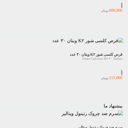
600,000
تومان
قرص کلسی شور K۲ ویتان ۳۰ عدد
Vitane Calcisure K۲ ۳۰ Tablets
115,000
تومان
پیشنهاد ما
سرم ضد چروک رتینول ویتالیر