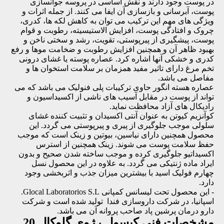
در پوست وجود دارند و نقش اساسی در پروسه جوانسازی
پوست، آبرسانی و بازسازی آن ایفا می کنند. از جمله اثرات و
ویژگی های مهم این ترکیب می توان به کاهش لکه ها، کدری،
چروک و افتادگی پوست، افزایش الاستیسیته، رطوبت و قوام
پوست، پیشگیری از پیرپوستی، تقویت، رشد و سختی ناخن و
بهبود ظاهر آن و همچنین افزایش رطوبت و ضخامت موها و رفع
کدری و خشکی آنها اشاره کرد. عصاره پوسته یا غشای درونی
تخم مرغ دارای تاثیر مفید همزمان بر سلامت استخوان ها و
مفاصل می باشد.
عصاره هسته انگور حاوی ترکیبات پلی فنولیک می باشد که می
تواند از پوست در مقابل آسیب های ناشی از اکسیداسیون و
رادیکال های آزاد محافظت نماید.
کوآنزیم کیوتن به عنوان آنتی اکسیدان و تثبیت کننده غشای
سلولی موجب جلوگیری از پیری و پیرپوستی می گردد. این
محصول همچنین دارای نیاسین، بیوتین و زینک است که موجب
حفظ سلامت پوست می شوند. زینک همچنین از استرس
اکسیداتیو جلوگیری کرده و موجب ساخته شدن صحیح و بدون
ایراد ماده ژنتیکی می گردد. به علاوه در این محصول نسل
چهارم فولیک اسید با بیشترین میزان جذب و اثربخشی وجود
دارد.
- این محصول تحت لیسانس کمپانی Glocal Laboratorios S.L.
اسپانیا، در شرکت داروسازی فندا تولید شده است و شرکت
دارو درمان پرشین پاد صاحب پروانه آن می باشد.
مشخصات فنی
كپسول رژوی گلوكال 20