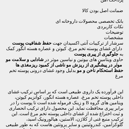
ضمانت اصل بودن کالا
بانک تخصصی محصولات داروخانه ای
نکات کاربردی
توضیحات
مشخصات
سرشار از ترکیبات آنتی اکسیدان جهت
حفظ شفافیت پوست
دارای غشای پوسته تخم مرغ، کیوتن و عصاره هسته انگور کمک
به
جلوگیری از پیری پوست
حاوی ویتامین های بیوتین و نیاسین موثر در
شادابی و سلامت مو
موثر در پیشگیری از ریزش مو ناشی از کمبود ریزمغذی ها
حفظ استحکام ناخن و مو
بدلیل وجود غشای درونی پوسته تخم
مرغ
این فرآورده یک داروی طبیعی است که بر اساس ترکیب غشای
داخلی پوسته تخم مرغ، عصاره هسته انگور، کوآنزیم کیوتن،
ویتامین های گروه B و زینک فرموله شده است تا پوست را در
برابر پیری محافظت نماید. این محصول دارای ترکیب انحصاری
و ثبت اختراع شده از غشای داخلی پوسته تخم مرغ است. این
ترکیب منبع غنی از کلاژن، الاستین، هیالورونیک اسید،
گلوکزآمین، کندروئیتین و سایر پروتئین هاست که به طور طبیعی