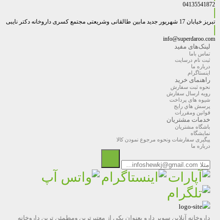
04135541872
تبریز خیابان 17 شهریور جدید مابین طالقانی وشریعتی مجتمع کسری داروخانه دکتر نایبی
info@superdaroo.com
لینک‌های مفید
تماس باما
ثبت نام درسایت
درباره ما
اینستاگرام
راهنمای خرید
نحوه ثبت سفارش
رویه ارسال سفارش
شیوه های پرداخت
پرسش هاي رايج
قوانین ومقررات
خدمات مشتریان
باشگاه مشتریان
نمایشگاه
پیگیری سفارشات ونحوه مرجوع نمودن کالا
درباره ما
داروخانه آنلاین سوپر دارو بعنوان یکی از معتبرترین ومطمئن ترین داروخانه