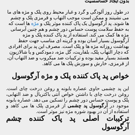
بدون ایجاد حساسسیت
در طول روز آلودگی و گرد و غبار محیط روی پلک و مژه های ما
می نشینند و ممکن است موجب التهاب و قرمزی پلک و چشم
ها شوند. پد آرگوسول یک پاک کننده موثر پلک و
مژه
ها است که
به حفظ سلامت پوست حساس دور چشم و هم چنین آبرسانی
مژه ها کمک می کند. استفاده از پد پاک کننده پلک و مژه
آرگوسول بسیار آسان بوده و گزینه ای مناسب جهت حفظ
بهداشت روزانه مژه ها و پلک است. مصرف این پد برای افرادی
که دچار التهاب پلک، بلفاریت، گل مژه، دمودکس و یا شالازیون
هستند بسیار مفید بوده و ترکیبات ضد میکروب و ضد التهاب آن،
از قرمزی، خارش و سوزش پلک ها می کاهد.
خواص پد پاک کننده پلک و مژه آرگوسول
این پد چشمی حاوی عصاره بابونه و روغن درخت چای است.
روغن درخت چای با داشتن خواص آنتی باکتریال و ضد التهابی،
پلک و پوست حساس دور چشم را تسکین می دهد. عصاره بابونه
موجود در
آرگوسول پد چشمی
از قرمزی پلک ها می کاهد و
استفاده از آن در بهبود شوره مژه نیز موثر است.
ترکیبات اصلی پد پاک کننده چشم
آرگوسول