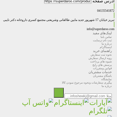
آدرس صفحه
04135541872
تبریز خیابان 17 شهریور جدید مابین طالقانی وشریعتی مجتمع کسری داروخانه دکتر نایبی
info@superdaroo.com
لینک‌های مفید
تماس باما
ثبت نام درسایت
درباره ما
اینستاگرام
راهنمای خرید
نحوه ثبت سفارش
رویه ارسال سفارش
شیوه های پرداخت
پرسش هاي رايج
قوانین ومقررات
خدمات مشتریان
باشگاه مشتریان
نمایشگاه
پیگیری سفارشات ونحوه مرجوع نمودن کالا
درباره ما