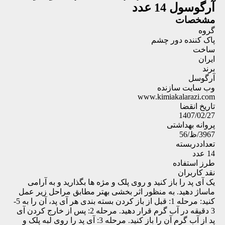
آرگوسول 14 عدد
مشخصات
گروه
پاک کننده دور چشم
ساخت
ایران
برند
آرگوسل
وب سایت سازنده
www.kimiakalarazi.com
تاریخ انقضا
1407/02/27
پروانه بهداشتی
3967/ظ/56
تعداددربسته
14 عدد
طرز استفاده
نقد کاربران
یک آی پد را باز کنید و روی پلک و مژه ها بگذارید و به آرامی
ماساژ دهید. به منظور اثر بخشی بهتر مطابق مراحل زیر عمل
کنید: مرحله 1: قبل از باز کردن بسته بندی هر آی پد، آن را به 5-
3 دقیقه در آب گرم قرار دهید. مرحله 2: پس از خارج کردن آی
پد از آب گرم آن را باز کنید. مرحله 3: آی پد را روی لبه پلک و