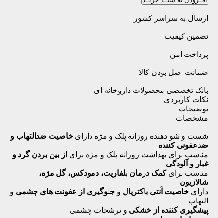
افــزودن به سبــد خریــد
ارسال به سراسر کشور
تضمین کیفیت
پرداخت امن
ضمانت اصل بودن کالا
بانک تخصصی محصولات داروخانه ای
نکات کاربردی
توضیحات
مشخصات
شست و شو دهنده روزانه پلک و مژه دارای
خاصیت ضدالتهاب و
ضدعفونی کننده
مناسب برای بهداشت روزانه پلک و مژه برای
از بین بردن گرد و
غبار و آلودگی
مناسب برای
کمک درمان بلفاریت، دمودکس، گل مژه،
شالازیون
دارای
خاصیت آنتی باکتریال
و
جلوگیری از عفونت های چشمی
و
التهاب
پیشگیری کننده از خشکی
و ترشحات چشمی