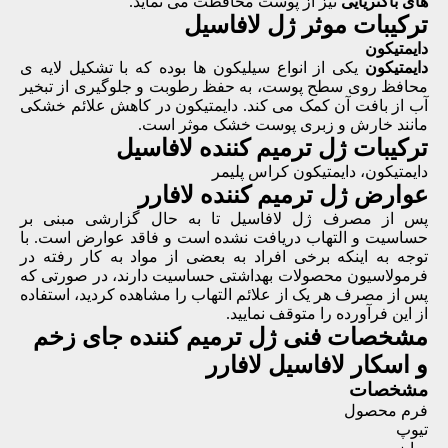
های باکتریایی
نیز از پوست محافظت می نماید.
ترکیبات موثر ژل لافاسیل
دایمتیکون
دایمتیکون
یکی از انواع سیلیکون ها بوده که با تشکیل لایه ی
محافظ روی سطح پوست، به حفظ رطوبت و جلوگیری از تبخیر
آب از بافت آن کمک می کند. دایمتیکون در کاهش علائم خشکی
مانند خارش و زبری پوست خشک موثر است.
ترکیبات ژل ترمیم کننده لافاسیل
دایمتیکون، دایمتیکون کراس پلیمر
عوارض ژل ترمیم کننده لافارر
پس از مصرف ژل لافاسیل تا به حال گزارشی مبنی بر
حساسیت و التهاب دریافت نشده است و فاقد عوارض است. با
توجه به اینکه برخی افراد به بعضی از مواد به کار رفته در
فرمولاسیون محصولات بهداشتی حساسیت دارند، در صورتی که
پس از مصرف هر یک از علائم التهاب را مشاهده کردید، استفاده
از این فرآورده را متوقف نمایید.
مشخصات فنی
ژل ترمیم کننده جای زخم
و اسکار لافاسیل لافارر
مشخصات
فرم محصول
تیوپ