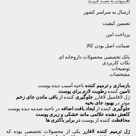
افــزودن به سبــد خریــد
ارسال به سراسر کشور
تضمین کیفیت
پرداخت امن
ضمانت اصل بودن کالا
بانک تخصصی محصولات داروخانه ای
نکات کاربردی
توضیحات
مشخصات
بازسازی
و
ترمیم کننده
ناحیه آسیب دیده پوست
تامین
کننده
رطوبت لازم برای پوست
ژل لافاسیل لافارر
جلوگیری
کننده از
باقی ماندن جای زخم
موثر در
بهبود جای بخیه
جلوگیری
کننده از
ایجاد بافت اضافه
در ناحیه صدمه دیده پوست
کاهش دهنده علائمی مانند خشکی و زبری پوست
محافظت
کننده از پوست
در برابر باکتری ها
ژل ترمیم کننده لافارر
یکی از محصولات تخصصی بوده که