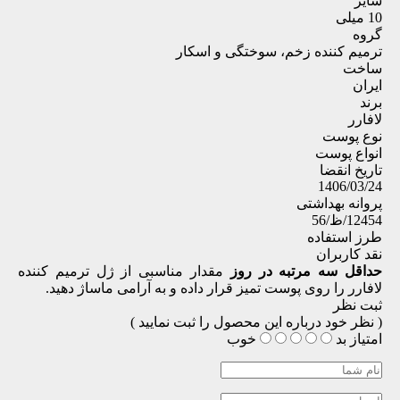
سایز
10 میلی
گروه
ترمیم کننده زخم، سوختگی و اسکار
ساخت
ایران
برند
لافارر
نوع پوست
انواع پوست
تاریخ انقضا
1406/03/24
پروانه بهداشتی
12454/ظ/56
طرز استفاده
نقد کاربران
حداقل سه مرتبه در روز
مقدار مناسبی از ژل ترمیم کننده
لافارر را روی پوست تمیز قرار داده و به آرامی ماساژ دهید.
ثبت نظر
( نظر خود درباره این محصول را ثبت نمایید )
امتیاز
بد
خوب