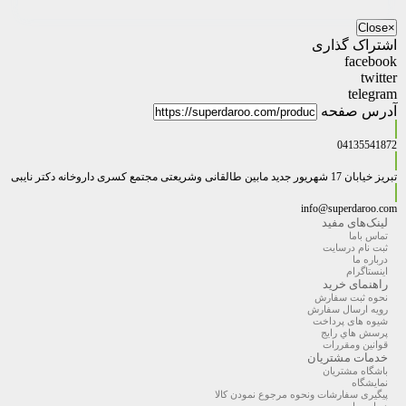
Close
×
اشتراک گذاری
facebook
twitter
telegram
آدرس صفحه
04135541872
تبریز خیابان 17 شهریور جدید مابین طالقانی وشریعتی مجتمع کسری داروخانه دکتر نایبی
info@superdaroo.com
لینک‌های مفید
تماس باما
ثبت نام درسایت
درباره ما
اینستاگرام
راهنمای خرید
نحوه ثبت سفارش
رویه ارسال سفارش
شیوه های پرداخت
پرسش هاي رايج
قوانین ومقررات
خدمات مشتریان
باشگاه مشتریان
نمایشگاه
پیگیری سفارشات ونحوه مرجوع نمودن کالا