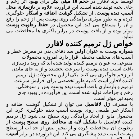
توسط برند لافارر در
حجم 10 میلی لیتر
برای بهبود اثر زخم و
جای بخیه تولید شده است. این فرآورده علاوه بر
بازسازی محل
آسیب دیده پوست
، از تشکیل
گوشت اضافه و اسکار
جلوگیری
کرده و به طور موثری برآمدگی روی پوست پس از زخم را رفع
و آن را مسطح می کند. این محصول در
حفظ رطوبت پوست
موثر بوده و از بافت پوست در برابر باکتری ها محافظت می
نماید.
خواص ژل ترمیم کننده لافارر
همواره پوست به عنوان اولین سد دفاعی بدن در معرض خطر و
آسیب های مختلف محیطی قرار دارد. امروزه محصولات
متنوعی به عنوان ترمیم کننده تولید شده اند که روند بازسازی
بافت آسیب دیده پوست را سرعت بخشیده و از به جای ماندن
اثر زخم جلوگیری می کنند. یکی از این محصولات ژل ترمیم
کننده لافارر است که به طور تخصصی برای افزایش سرعت
ترمیم و بازسازی بافت آسیب دیده پوست پس از سوختگی،
زخم و جراحات تولید شده است. این فرآورده در بهبود جای
بخیه نیز موثر است.
با مصرف
ژل لافاسیل
می توان از تشکیل گوشت اضافه و
اسکار غیر طبیعی روی پوست آسیب دیده جلوگیری کرد. این
محصول مانع از ایجاد برآمدگی روی سطح می شود. ژل ترمیم
کننده لافاسیل با
تشکیل لایه ی محافظ روی سطح پوست
از
رطوبت آن محافظت کرده و از تبخیر بیش از حد آب از سطح
پوست آسیب دیده پیشگیری می کند. این فرآورده در برابر
آسیب