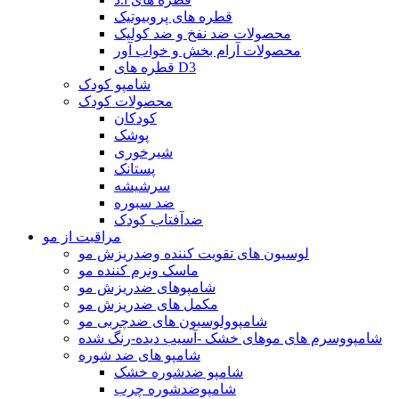
قطره های پروبیوتیک
محصولات ضد نفخ و ضد کولیک
محصولات آرام بخش و خواب آور
قطره های D3
شامپو کودک
محصولات کودک
کودکان
پوشک
شیرخوری
پستانک
سرشیشه
ضد سبوره
ضدآفتاب کودک
مراقبت از مو
لوسیون های تقویت کننده وضدریزش مو
ماسک ونرم کننده مو
شامپوهای ضدریزش مو
مکمل های ضدریزش مو
شامپوولوسیون های ضدچربی مو
شامپووسرم های موهای خشک -آسیب دیده-رنگ شده
شامپو های ضد شوره
شامپو ضدشوره خشک
شامپوضدشوره چرب