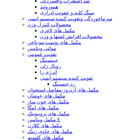
ضد اضطراب وافسردگی
هموروئید
سنگ کلیه و عفونت ادراری
سرماخوردگی وتقویت کننده سیستم ایمنی
محصولات کنترل وزن
مکمل های لاغری
محصولات افزایش اشتها و وزن
مکمل های پوست-مو-ناخن
مولتی ویتامین
تقویت عمومی
جینسینگ
رویال ژلی
انرژی زا
تقویت کننده سیستم ایمنی
رد جنسینگ
مکمل های آرتروز-مفاصل-استخوان
مکمل های جوشان
مکمل های خون ساز
مکمل های امگا
مکمل های پروبیوتیک
مکمل ویتامین E
مکمل های کلاژن
مکمل های حاوی زینک
مکمل های کلسیم