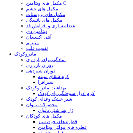
مکمل های ویتامین C
مکمل های چشم
مکمل های پروستات
مکمل های یائسگی
عضله سازی و افزایش قد
ویتامین دی
آنتی اکسیدان
منیزیم
تقویت قلب
مادروکودک
آمادگی برای بارداری
دوران بارداری
دوران شیردهی
کرم شقاق سینه
شیرافزا
بهداشت مادر وکودک
کرم ادرار سوختگی پای کودک
شیر خشک وغذای کودک
محصولات بانوان
ژل بهداشتی بانوان
مکمل های کودکان
قطره های خون ساز
قطره های مولتی ویتامین
قطره های آ.د