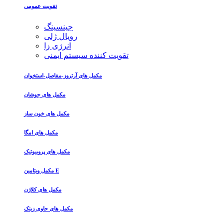
تقویت عمومی
جینسینگ
رویال ژلی
انرژی زا
تقویت کننده سیستم ایمنی
مکمل های آرتروز-مفاصل-استخوان
مکمل های جوشان
مکمل های خون ساز
مکمل های امگا
مکمل های پروبیوتیک
مکمل ویتامین E
مکمل های کلاژن
مکمل های حاوی زینک