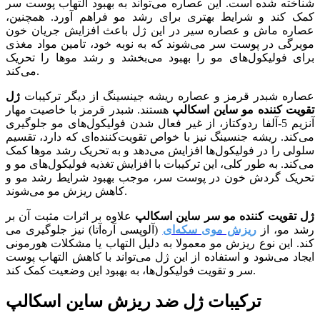
شناخته شده است. این عصاره می‌تواند به بهبود التهاب پوست سر
کمک کند و شرایط بهتری برای رشد مو فراهم آورد. همچنین،
عصاره ماش و عصاره سیر در این ژل باعث افزایش جریان خون
مویرگی در پوست سر می‌شوند که به نوبه خود، تامین مواد مغذی
برای فولیکول‌های مو را بهبود می‌بخشد و رشد موها را تحریک
می‌کند.
عصاره شبدر قرمز و عصاره ریشه جینسینگ از دیگر ترکیبات
ژل
تقویت کننده مو ساین اسکالپ
هستند. شبدر قرمز با خاصیت مهار
آنزیم 5-آلفا ردوکتاز، از غیر فعال شدن فولیکول‌های مو جلوگیری
می‌کند. ریشه جنسینگ نیز با خواص تقویت‌کننده‌ای که دارد، تقسیم
سلولی را در فولیکول‌ها افزایش می‌دهد و به تحریک رشد موها کمک
می‌کند. به طور کلی، این ترکیبات با افزایش تغذیه فولیکول‌های مو و
تحریک گردش خون در پوست سر، موجب بهبود شرایط رشد مو و
کاهش ریزش مو می‌شوند.
ژل تقویت کننده مو سر ساین اسکالپ
علاوه بر اثرات مثبت آن بر
رشد مو، از
ریزش موی سکه‌ای
(آلوپسی آره‌آتا) نیز جلوگیری می
کند. این نوع ریزش مو معمولا به دلیل التهاب یا مشکلات هورمونی
ایجاد می‌شود و استفاده از این ژل می‌تواند با کاهش التهاب پوست
سر و تقویت فولیکول‌ها، به بهبود این وضعیت کمک کند.
ترکیبات ژل ضد ریزش ساین اسکالپ