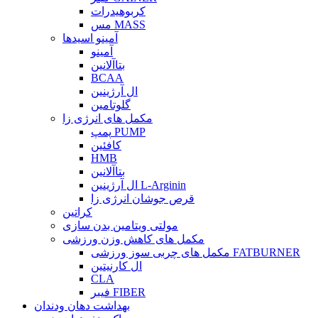
کربوهیدرات
مس MASS
آمینو اسیدها
آمینو
بتاآلانین
BCAA
ال آرژینین
گلوتامین
مکمل های انرژی زا
پمپ PUMP
کافئین
HMB
بتاآلانین
ال آرژینین L-Arginin
قرص جوشان انرژی زا
کراتین
مولتی ویتامین بدن سازی
مکمل های کاهش وزن ورزشی
مکمل های چربی سوز ورزشی FATBURNER
ال کارنیتین
CLA
فیبر FIBER
بهداشت دهان ودندان