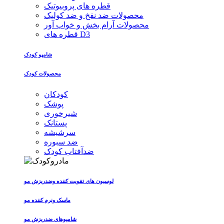
قطره های پروبیوتیک
محصولات ضد نفخ و ضد کولیک
محصولات آرام بخش و خواب آور
قطره های D3
شامپو کودک
محصولات کودک
کودکان
پوشک
شیرخوری
پستانک
سرشیشه
ضد سبوره
ضدآفتاب کودک
لوسیون های تقویت کننده وضدریزش مو
ماسک ونرم کننده مو
شامپوهای ضدریزش مو