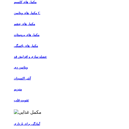
مکمل های کلسیم
مکمل های ویتامین C
مکمل های چشم
مکمل های پروستات
مکمل های یائسگی
عضله سازی و افزایش قد
ویتامین دی
آنتی اکسیدان
منیزیم
تقویت قلب
آمادگی برای بارداری