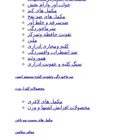
خواب آور وآرام بخش
مکمل های کبد
مکمل های ضد نفخ
ضدسرفه و خلط آور
سرماخوردگی
تقویت حافظه وتمرکز
ملین
کلیه ومجاری ادراری
ضد اضطراب وافسردگی
هموروئید
سنگ کلیه و عفونت ادراری
سرماخوردگی وتقویت کننده سیستم ایمنی
محصولات کنترل وزن
مکمل های لاغری
محصولات افزایش اشتها و وزن
مکمل های پوست-مو-ناخن
مولتی ویتامین