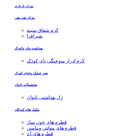
دوران بارداری
دوران شیردهی
کرم شقاق سینه
شیرافزا
بهداشت مادر وکودک
کرم ادرار سوختگی پای کودک
شیر خشک وغذای کودک
محصولات بانوان
ژل بهداشتی بانوان
مکمل های کودکان
قطره های خون ساز
قطره های مولتی ویتامین
قطره های آ.د