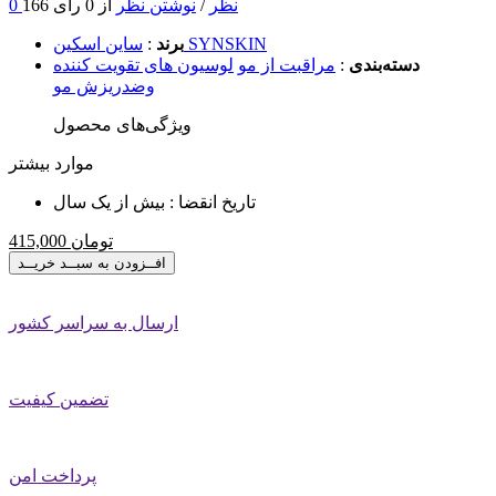
0 نظر
/
نوشتن نظر
از 0 رای
166
ساین اسکین SYNSKIN
برند
:
دسته‌بندی
:
مراقبت از مو
لوسیون های تقویت کننده
وضدریزش مو
ویژگی‌های محصول
موارد بیشتر
تاریخ انقضا :
بیش از یک سال
تومان
415,000
افــزودن به سبــد خریــد
ارسال به سراسر کشور
تضمین کیفیت
پرداخت امن