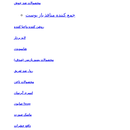
محصولات ضد جوش
جمع کننده منافذ باز پوست
روشن کننده واحیا کننده
لایه بردار
شامپوبدن
محصولات پسوریازیس (صدف)
رول ضد تعریق
محصولات ناخن
اسپری آبرسان
صابون-Soap
ماسک صورت
دافع حشرات