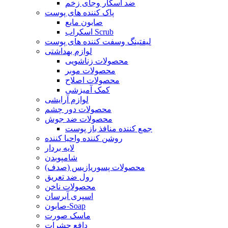
ضد اسکار وجای زخم
پاک کننده های پوست
صابون مایع
اسکراب Scrub
لیفتینگ وسفت کننده های پوست
لوازم بهداشتی
محصولات زناشویی
محصولات موبر
محصولات اصلاح
کمک آمیزشی
لوازم آرایشی
محصولات دور چشم
محصولات ضد جوش
جمع کننده منافذ باز پوست
روشن کننده واحیا کننده
لایه بردار
شامپوبدن
محصولات پسوریازیس (صدف)
رول ضد تعریق
محصولات ناخن
اسپری آبرسان
صابون-Soap
ماسک صورت
دافع حشرات