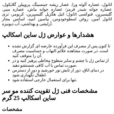
اتانول، عصاره آلوئه ورا، عصار ریشه جینسینگ، پروپیلن گلایکول،
عصاره جوانه شبدر قرمز/ عصاره جوانه ماش، عصاره سیر،
گلیسیرین، فنوکسی اتانول/ اتیل هگزیل گلیسیرین، کربومر، تری
اتانول آمین، روغن اسطوخودوس، نیاسین آمید، اسانس مجاز
آرایشی و بهداشتی، آب دیونیزه.
هشدارها و عوارض ژل ساین اسکالپ
تا کنون پس از مصرف این فرآورده عارضه ای گزارش نشده
است. در صورت مشاهده علائم التهاب و حساسیت مصرف
آن را متوقف کنید.
از تماس ژل با چشم و سایر سطوح مخاطی پرهیز کنید و در
صورت تماس با آب کافی شستشو دهید.
در دمای اتاق، دور از تابش نور خورشید و دور از دسترس
اطفال نگهداری شود.
تنها برای استعمال خارجی استفاده شود.
مشخصات فنی
ژل تقویت کننده مو سر
ساین اسکالپ 25 گرم
مشخصات