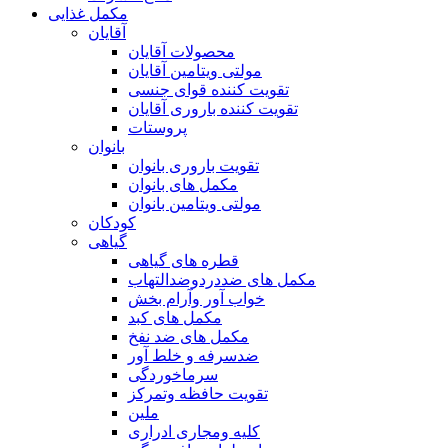
مکمل غذایی
آقایان
محصولات آقایان
مولتی ویتامین آقایان
تقویت کننده قوای جنسی
تقویت کننده باروری آقایان
پروستات
بانوان
تقویت باروری بانوان
مکمل های بانوان
مولتی ویتامین بانوان
کودکان
گیاهی
قطره های گیاهی
مکمل های ضددردوضدالتهاب
خواب آور وآرام بخش
مکمل های کبد
مکمل های ضد نفخ
ضدسرفه و خلط آور
سرماخوردگی
تقویت حافظه وتمرکز
ملین
کلیه ومجاری ادراری