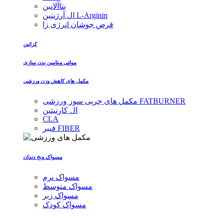
بتاآلانین
ال آرژینین L-Arginin
قرص جوشان انرژی زا
کراتین
مولتی ویتامین بدن سازی
مکمل های کاهش وزن ورزشی
مکمل های چربی سوز ورزشی FATBURNER
ال کارنیتین
CLA
فیبر FIBER
مسواک ونخ دندان
مسواک نرم
مسواک متوسط
مسواک زبر
مسواک کودک