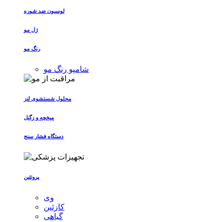
لوسیون ضد شوره
ژل مو
رنگ مو
شامپو رنگ مو
محلول شستشوی لنز
میخچه و زگیل
دستگاه فشار سنج
پروتئین
وی
کازئین
گیاهی