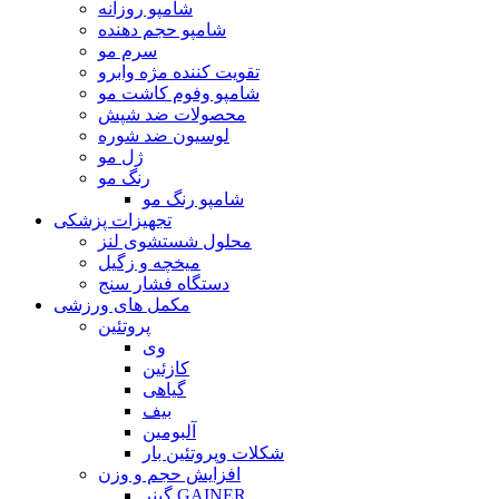
شامپو روزانه
شامپو حجم دهنده
سرم مو
تقویت کننده مژه وابرو
شامپو وفوم کاشت مو
محصولات ضد شپش
لوسیون ضد شوره
ژل مو
رنگ مو
شامپو رنگ مو
تجهیزات پزشکی
محلول شستشوی لنز
میخچه و زگیل
دستگاه فشار سنج
مکمل های ورزشی
پروتئین
وی
کازئین
گیاهی
بیف
آلبومین
شکلات وپروتئین بار
افزایش حجم و وزن
گینر GAINER