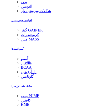
بیف
آلبومین
شکلات وپروتئین بار
افزایش حجم و وزن
گینر GAINER
کربوهیدرات
مس MASS
آمینو اسیدها
آمینو
بتاآلانین
BCAA
ال آرژینین
گلوتامین
مکمل های انرژی زا
پمپ PUMP
کافئین
HMB