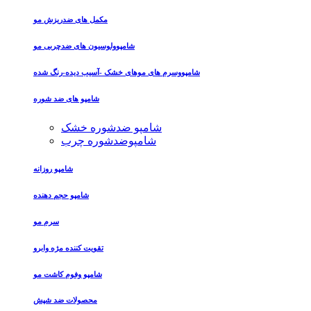
مکمل های ضدریزش مو
شامپوولوسیون های ضدچربی مو
شامپووسرم های موهای خشک -آسیب دیده-رنگ شده
شامپو های ضد شوره
شامپو ضدشوره خشک
شامپوضدشوره چرب
شامپو روزانه
شامپو حجم دهنده
سرم مو
تقویت کننده مژه وابرو
شامپو وفوم کاشت مو
محصولات ضد شپش