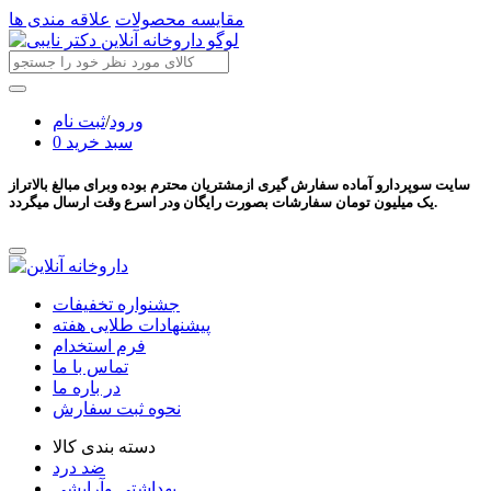
مقایسه محصولات
علاقه مندی ها
ورود
/
ثبت نام
سبد خرید
0
سایت سوپردارو آماده سفارش گیری ازمشتریان محترم بوده وبرای مبالغ بالاتراز
یک میلیون تومان سفارشات بصورت رایگان ودر اسرع وقت ارسال میگردد.
جشنواره تخفیفات
پیشنهادات طلایی هفته
فرم استخدام
تماس با ما
در باره ما
نحوه ثبت سفارش
دسته بندی کالا
ضد درد
بهداشتی وآرایشی