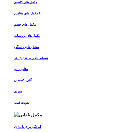
مکمل های کلسیم
مکمل های ویتامین C
مکمل های چشم
مکمل های پروستات
مکمل های یائسگی
عضله سازی و افزایش قد
ویتامین دی
آنتی اکسیدان
منیزیم
تقویت قلب
آمادگی برای بارداری