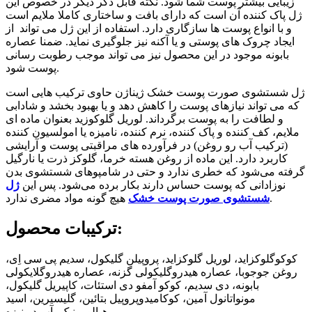
زیبایی بیشتر پوست شما شود. نکته قابل ذکر دیگر در خصوص این
ژل پاک کننده آن است که دارای بافت و ساختاری کاملا ملایم است
و با انواع پوست ها سازگاری دارد. استفاده از این ژل می تواند از
ایجاد چروک های پوستی و یا آکنه نیز جلوگیری نماید. ضمنا عصاره
بابونه موجود در این محصول نیز می تواند موجب رطوبت رسانی
پوست شود.
ژل شستشوی صورت پوست خشک ژیناژن حاوی ترکیب هایی است
که می تواند نیازهای پوست را کاهش دهد و یا بهبود بخشد و شادابی
و لطافت را به پوست برگرداند. لوریل گلوکوزید بعنوان ماده ای
ملایم، کف کننده و پاک کننده، نرم کننده، نامیزه یا امولسیون کننده
(ترکیب آب رو روغن) در فرآورده های مراقبتی پوست و آرایشی
کاربرد دارد. این ماده از روغن هسته خرما، گلوکز ذرت یا نارگیل
گرفته می‌شود که خطری ندارد و حتی در شامپوهای شستشوی بدن
نوزادانی که پوست حساس دارند بکار برده می‌شود. پس این
ژل
هیچ گونه مواد مضری ندارد.
شستشوی صورت پوست خشک
ترکیبات محصول:
کوکوگلوکزاید، لوریل گلوکزاید، پروپیلن گلیکول، سدیم پی سی اِی،
روغن جوجوبا، عصاره هیدروگلیکولی گزنه، عصاره هیدروگلایکولی
بابونه، دی سدیم، کوکو آمفو دی استئات، کاپیریل گلیکول،
مونواتانول آمین، کوکامیدوپروپیل بتائین، گلیسیرین، اسید
هیالورونیک، آب دیونیزه