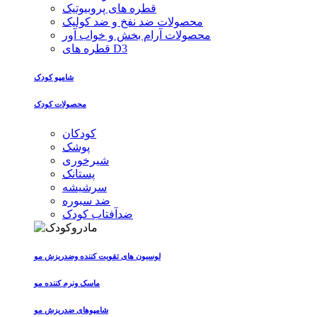
قطره های پروبیوتیک
محصولات ضد نفخ و ضد کولیک
محصولات آرام بخش و خواب آور
قطره های D3
شامپو کودک
محصولات کودک
کودکان
پوشک
شیرخوری
پستانک
سرشیشه
ضد سبوره
ضدآفتاب کودک
لوسیون های تقویت کننده وضدریزش مو
ماسک ونرم کننده مو
شامپوهای ضدریزش مو