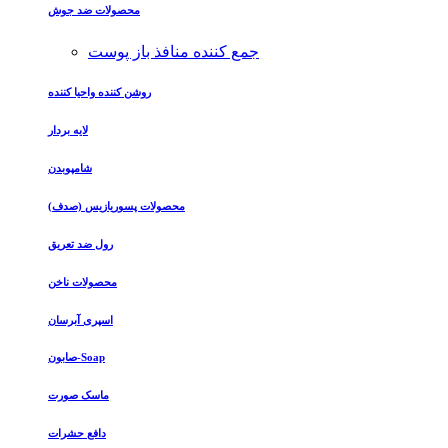
محصولات ضد جوش
جمع کننده منافذ باز پوست
روشن کننده واحیا کننده
لایه بردار
شامپوبدن
محصولات پسوریازیس (صدف)
رول ضد تعریق
محصولات ناخن
اسپری آبرسان
صابون-Soap
ماسک صورت
دافع حشرات