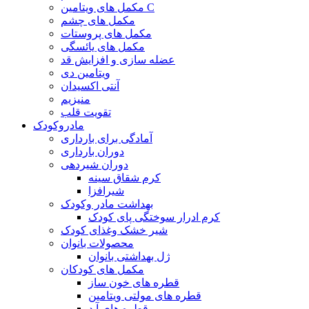
مکمل های ویتامین C
مکمل های چشم
مکمل های پروستات
مکمل های یائسگی
عضله سازی و افزایش قد
ویتامین دی
آنتی اکسیدان
منیزیم
تقویت قلب
مادروکودک
آمادگی برای بارداری
دوران بارداری
دوران شیردهی
کرم شقاق سینه
شیرافزا
بهداشت مادر وکودک
کرم ادرار سوختگی پای کودک
شیر خشک وغذای کودک
محصولات بانوان
ژل بهداشتی بانوان
مکمل های کودکان
قطره های خون ساز
قطره های مولتی ویتامین
قطره های آ.د