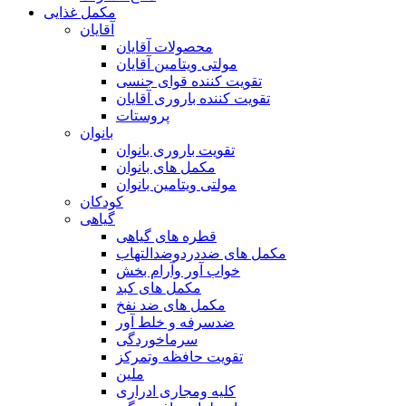
مکمل غذایی
آقایان
محصولات آقایان
مولتی ویتامین آقایان
تقویت کننده قوای جنسی
تقویت کننده باروری آقایان
پروستات
بانوان
تقویت باروری بانوان
مکمل های بانوان
مولتی ویتامین بانوان
کودکان
گیاهی
قطره های گیاهی
مکمل های ضددردوضدالتهاب
خواب آور وآرام بخش
مکمل های کبد
مکمل های ضد نفخ
ضدسرفه و خلط آور
سرماخوردگی
تقویت حافظه وتمرکز
ملین
کلیه ومجاری ادراری