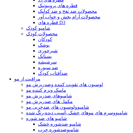
قطره های پروبیوتیک
محصولات ضد نفخ و ضد کولیک
محصولات آرام بخش و خواب آور
قطره های D3
شامپو کودک
محصولات کودک
کودکان
پوشک
شیرخوری
پستانک
سرشیشه
ضد سبوره
ضدآفتاب کودک
مراقبت از مو
لوسیون های تقویت کننده وضدریزش مو
ماسک ونرم کننده مو
شامپوهای ضدریزش مو
مکمل های ضدریزش مو
شامپوولوسیون های ضدچربی مو
شامپووسرم های موهای خشک -آسیب دیده-رنگ شده
شامپو های ضد شوره
شامپو ضدشوره خشک
شامپوضدشوره چرب