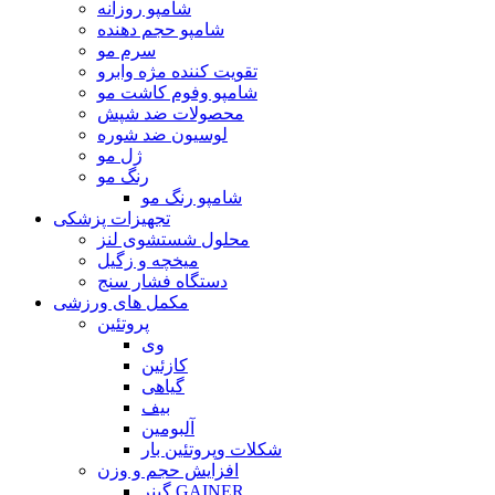
شامپو روزانه
شامپو حجم دهنده
سرم مو
تقویت کننده مژه وابرو
شامپو وفوم کاشت مو
محصولات ضد شپش
لوسیون ضد شوره
ژل مو
رنگ مو
شامپو رنگ مو
تجهیزات پزشکی
محلول شستشوی لنز
میخچه و زگیل
دستگاه فشار سنج
مکمل های ورزشی
پروتئین
وی
کازئین
گیاهی
بیف
آلبومین
شکلات وپروتئین بار
افزایش حجم و وزن
گینر GAINER