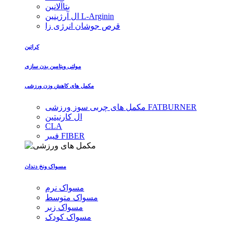
بتاآلانین
ال آرژینین L-Arginin
قرص جوشان انرژی زا
کراتین
مولتی ویتامین بدن سازی
مکمل های کاهش وزن ورزشی
مکمل های چربی سوز ورزشی FATBURNER
ال کارنیتین
CLA
فیبر FIBER
مسواک ونخ دندان
مسواک نرم
مسواک متوسط
مسواک زبر
مسواک کودک