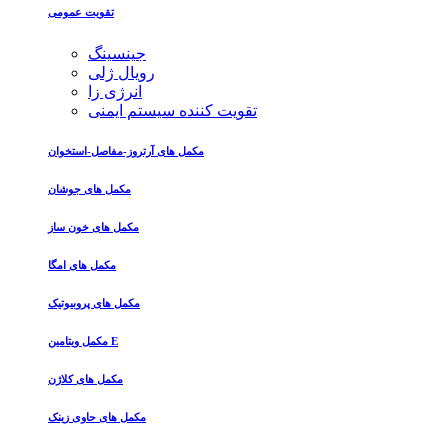
تقویت عمومی
جینسینگ
رویال ژلی
انرژی زا
تقویت کننده سیستم ایمنی
مکمل های آرتروز-مفاصل-استخوان
مکمل های جوشان
مکمل های خون ساز
مکمل های امگا
مکمل های پروبیوتیک
مکمل ویتامین E
مکمل های کلاژن
مکمل های حاوی زینک