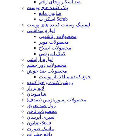
ضد اسکار وجای زخم
پاک کننده های پوست
صابون مایع
اسکراب Scrub
لیفتینگ وسفت کننده های پوست
لوازم بهداشتی
محصولات زناشویی
محصولات موبر
محصولات اصلاح
کمک آمیزشی
لوازم آرایشی
محصولات دور چشم
محصولات ضد جوش
جمع کننده منافذ باز پوست
روشن کننده واحیا کننده
لایه بردار
شامپوبدن
محصولات پسوریازیس (صدف)
رول ضد تعریق
محصولات ناخن
اسپری آبرسان
صابون-Soap
ماسک صورت
دافع حشرات