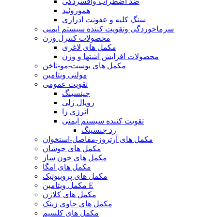
ضد اضطراب وافسردگی
هموروئید
سنگ کلیه و عفونت ادراری
سرماخوردگی وتقویت کننده سیستم ایمنی
محصولات کنترل وزن
مکمل های لاغری
محصولات افزایش اشتها و وزن
مکمل های پوست-مو-ناخن
مولتی ویتامین
تقویت عمومی
جینسینگ
رویال ژلی
انرژی زا
تقویت کننده سیستم ایمنی
رد جنسینگ
مکمل های آرتروز-مفاصل-استخوان
مکمل های جوشان
مکمل های خون ساز
مکمل های امگا
مکمل های پروبیوتیک
مکمل ویتامین E
مکمل های کلاژن
مکمل های حاوی زینک
مکمل های کلسیم