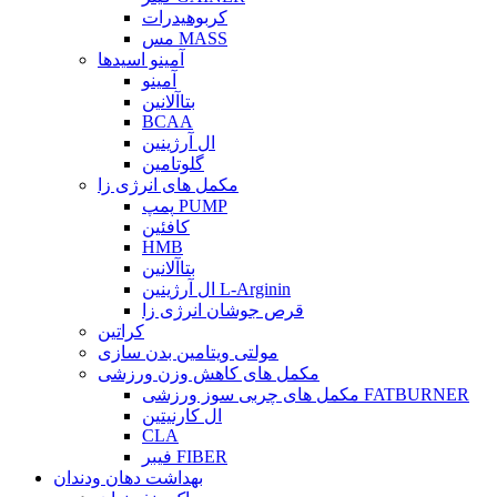
کربوهیدرات
مس MASS
آمینو اسیدها
آمینو
بتاآلانین
BCAA
ال آرژینین
گلوتامین
مکمل های انرژی زا
پمپ PUMP
کافئین
HMB
بتاآلانین
ال آرژینین L-Arginin
قرص جوشان انرژی زا
کراتین
مولتی ویتامین بدن سازی
مکمل های کاهش وزن ورزشی
مکمل های چربی سوز ورزشی FATBURNER
ال کارنیتین
CLA
فیبر FIBER
بهداشت دهان ودندان