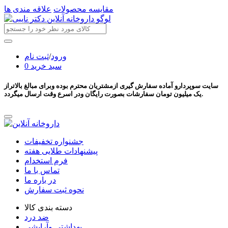
مقایسه محصولات
علاقه مندی ها
ورود
/
ثبت نام
سبد خرید
0
سایت سوپردارو آماده سفارش گیری ازمشتریان محترم بوده وبرای مبالغ بالاتراز
یک میلیون تومان سفارشات بصورت رایگان ودر اسرع وقت ارسال میگردد.
جشنواره تخفیفات
پیشنهادات طلایی هفته
فرم استخدام
تماس با ما
در باره ما
نحوه ثبت سفارش
دسته بندی کالا
ضد درد
بهداشتی وآرایشی