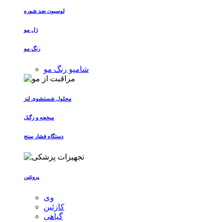
لوسیون ضد شوره
ژل مو
رنگ مو
شامپو رنگ مو
محلول شستشوی لنز
میخچه و زگیل
دستگاه فشار سنج
پروتئین
وی
کازئین
گیاهی