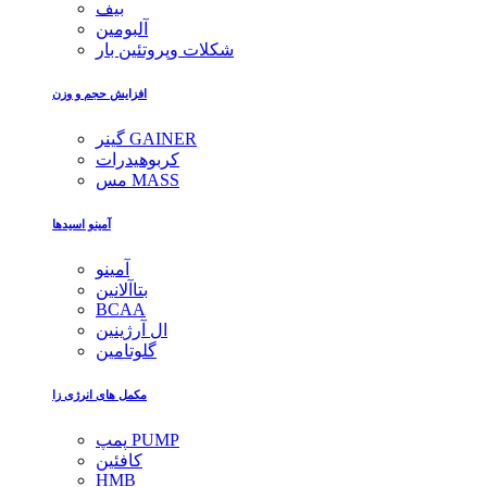
بیف
آلبومین
شکلات وپروتئین بار
افزایش حجم و وزن
گینر GAINER
کربوهیدرات
مس MASS
آمینو اسیدها
آمینو
بتاآلانین
BCAA
ال آرژینین
گلوتامین
مکمل های انرژی زا
پمپ PUMP
کافئین
HMB