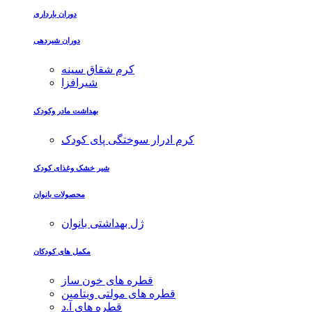
دوران بارداری
دوران شیردهی
کرم شقاق سینه
شیرافزا
بهداشت مادر وکودک
کرم ادرار سوختگی پای کودک
شیر خشک وغذای کودک
محصولات بانوان
ژل بهداشتی بانوان
مکمل های کودکان
قطره های خون ساز
قطره های مولتی ویتامین
قطره های آ.د