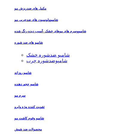
مکمل های ضدریزش مو
شامپوولوسیون های ضدچربی مو
شامپووسرم های موهای خشک -آسیب دیده-رنگ شده
شامپو های ضد شوره
شامپو ضدشوره خشک
شامپوضدشوره چرب
شامپو روزانه
شامپو حجم دهنده
سرم مو
تقویت کننده مژه وابرو
شامپو وفوم کاشت مو
محصولات ضد شپش