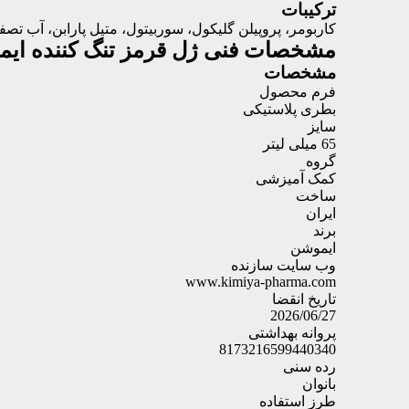
ترکیبات
کاربومر، پروپیلن گلیکول، سوربیتول، متیل پارابن، آب ت
مشخصات فنی
ژل قرمز تنگ کننده ایموشن 65 می
مشخصات
فرم محصول
بطری پلاستیکی
سایز
65 میلی لیتر
گروه
کمک آمیزشی
ساخت
ایران
برند
ایموشن
وب سایت سازنده
www.kimiya-pharma.com
تاریخ انقضا
2026/06/27
پروانه بهداشتی
8173216599440340
رده سنی
بانوان
طرز استفاده