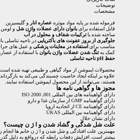
توضیحات
مشخصات
فرموله شده بر پایه مواد موثره
عصاره انار
و گلیسیرین
قابل استفاده برای
بانوان دارای عضلات واژن شل
و لومن ب
ساخته شده با
ترکیبات شفاف و محلول در آب
جلوگیری از بروز عفونت های باکتریایی
در ناحیه تناسلی با
مناسب برای
استفاده در معاینات پزشکی
و عمل های جراح
کمک به
تنگ شدن عضلات واژن بانوان
با استفاده از عصاره 
حفظ pH ناحیه تناسلی
محصولات ایموشن از مواد گیاهی و طبیعی تهیه شده است 
علاوه بر اینکه ایجاد خاصیت چسبندگی می‌کند به بازگردا
هستند، می‌توانند از این محصول ایموشن استفاده نمایند.
مجوز ها و گواهی نامه ها
دارای گواهینامه های بین المللی ISO 2000 ,001
دارای گواهینامه GMP از سازمان غذا و دارو
دارای گواهینامه CE از اتحادیه اروپا
دارای گواهینامه بین المللی UKAS
دارای نشان حلال
علت شل شدگی و گشاد شدن و ا ژ ن چیست؟
بیشتر است. افزایش دفعات رابطه که درواقع به دلیل گذر