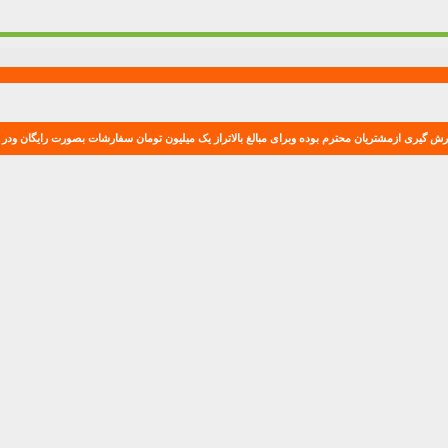
ش گیری ازمشتریان محترم بوده وبرای مبالغ بالاتراز یک میلیون تومان سفارشات بصورت رایگان ودر