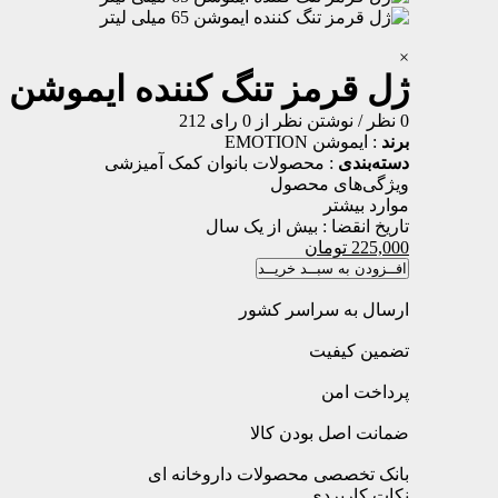
×
ژل قرمز تنگ کننده ایموشن 65 میلی لیتر
0 نظر
/
نوشتن نظر
از 0 رای
212
برند
:
ایموشن EMOTION
دسته‌بندی
:
محصولات بانوان
کمک آمیزشی
ویژگی‌های محصول
موارد بیشتر
تاریخ انقضا :
بیش از یک سال
225,000
تومان
افــزودن به سبــد خریــد
ارسال به سراسر کشور
تضمین کیفیت
پرداخت امن
ضمانت اصل بودن کالا
بانک تخصصی محصولات داروخانه ای
نکات کاربردی