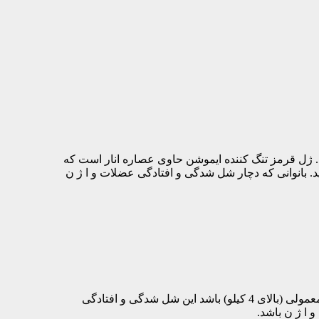
 ژل قرمز تنگ کننده ایموشن حاوی عصاره انار است که
. بانوانی که دچار شل شدگی و افتادگی عضلات و ا ژ ن
مهمترین علت افتادگی و شل شدن و ا ژ ن خانم ها انجام زایمان طبیعی است، به ویژه اگر نوزاد به دنیا آماده بزرگتر از سایزهای معمولی (بالای 4 کیلو) باشد این شل شدگی و افتادگی
ا ژ ن باشد.