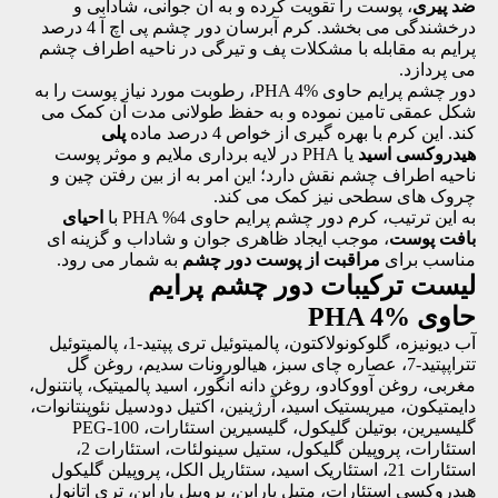
ضد پیری
، پوست را تقویت کرده و به آن جوانی، شادابی و
درخشندگی می ‌بخشد. کرم آبرسان دور چشم پی اچ آ 4 درصد
پرایم به مقابله با مشکلات پف و تیرگی در ناحیه اطراف چشم
می پردازد.
دور چشم پرایم حاوی PHA 4%، رطوبت مورد نیاز پوست را به
شکل عمقی تامین نموده و به حفظ طولانی مدت آن کمک می
کند. این کرم با بهره گیری از خواص 4 درصد ماده
پلی
هیدروکسی اسید
یا PHA در لایه برداری ملایم و موثر پوست
ناحیه اطراف چشم نقش دارد؛ این امر به از بین رفتن چین و
چروک های سطحی نیز کمک می کند.
به این ترتیب، کرم دور چشم پرایم حاوی PHA %4 با
احیای
بافت پوست
، موجب ایجاد ظاهری جوان و شاداب و گزینه ای
مناسب برای
مراقبت از پوست دور چشم
به شمار می رود.
لیست ترکیبات دور چشم پرایم
حاوی PHA 4%
آب دیونیزه، گلوکونولاکتون، پالمیتوئیل تری پپتید-1، پالمیتوئیل
تتراپپتید-7، عصاره چای سبز، هیالورونات سدیم، روغن گل
مغربی، روغن آووکادو، روغن دانه انگور، اسید پالمیتیک، پانتنول،
دایمتیکون، میریستیک اسید، آرژینین، اکتیل دودسیل نئوپنتانوات،
گلیسیرین، بوتیلن گلیکول، گلیسیرین استئارات، PEG-100
استئارات، پروپیلن گلیکول، ستیل سینولئات، استئارات 2،
استئارات 21، استئاریک اسید، ستئاریل الکل، پروپیلن گلیکول
هیدروکسی استئارات، متیل پارابن، پروپیل پارابن، تری اتانول