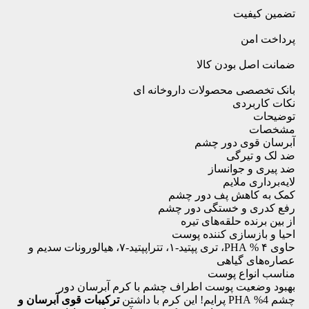
تضمین کیفیت
پرداخت امن
ضمانت اصل بودن کالا
بانک تخصصی محصولات داروخانه ای
نکات کاربردی
توضیحات
مشخصات
آبرسان قوی دور چشم
ضد لک و تیرگی
ضد پیری و جوانساز
لایه‌برداری ملایم
کمک به کاهش پف دور چشم
رفع کدری و خستگی دور چشم
از بین برنده حلقه‌های تیره
احیا و بازسازی کننده پوست
حاوی ۴ % PHA، تری پپتید-۱، تتراپپتید-۷، هیالورونات سدیم و
عصاره‌های گیاهی
مناسب انواع پوست
بهبود وضعیت پوست اطراف چشم با کرم آبرسان دور
چشم PHA %4 پرایم! این کرم با داشتن
ترکیبات قوی آبرسان و