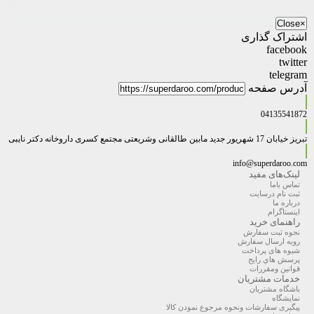
Close
×
اشتراک گذاری
facebook
twitter
telegram
آدرس صفحه
04135541872
تبریز خیابان 17 شهریور جدید مابین طالقانی وشریعتی مجتمع کسری داروخانه دکتر نایبی
info@superdaroo.com
لینک‌های مفید
تماس باما
ثبت نام درسایت
درباره ما
اینستاگرام
راهنمای خرید
نحوه ثبت سفارش
رویه ارسال سفارش
شیوه های پرداخت
پرسش هاي رايج
قوانین ومقررات
خدمات مشتریان
باشگاه مشتریان
نمایشگاه
پیگیری سفارشات ونحوه مرجوع نمودن کالا