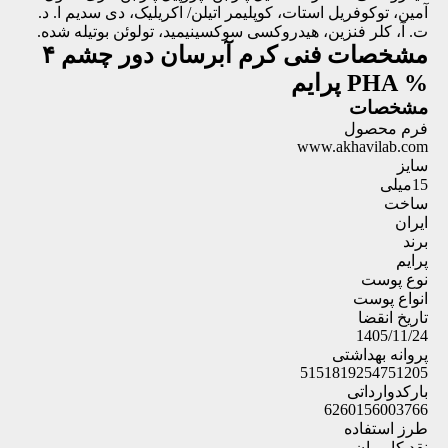
آمین، توکوفریل استات، کوپلیمر اتیلن/ اکریلیک، دی سدیم ا. د.
ت. آ، کلر فنزین، هیدروکسی سوکسینیمید، تولوئن بوتیله شده.
مشخصات فنی
کرم آبرسان دور چشم ۴
% PHA پرایم
مشخصات
فرم محصول
www.akhavilab.com
سایز
15میلی
ساخت
ایران
برند
پرایم
نوع پوست
انواع پوست
تاریخ انقضا
1405/11/24
پروانه بهداشتی
5151819254751205
بارکدوارداتی
6260156003766
طرز استفاده
نقد کاربران