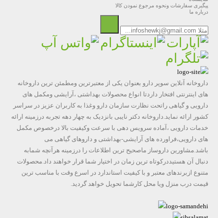
پیگیری سفارشات ونحوه مرجوع نمودن کالا
درباره ما
داروخانه آنلاین سوپر دارو بعنوان یکی از معتبرترین ومطمئن ترین داروخانه
های اینترنتی افتخار داردتا انواع محصولات بهداشتی ،آرایشی ومکمل های
دارویی و گیاهی راتحت نظارت سازمان دارو وغذا به کاربران عزیز در سراسر
کشور ارائه نماید.داروخانه دکتر نایبی بانزدیک به چهار دهه تجربه درزمینه ارائه
خدمات دارویی ،آماده سرویس دهی با سرعت وکیفیت بالا درخصوص مکمل
های دارویی،فراورده های آرایشی-بهداشتی و داروهای گیاهی می
باشد.مشاورین داروساز ماصحیح ترین اطلاعات را درزمینه هرآنچه شمابه
دنبال آن هستیددرکوتاه ترین زمان در اختیار شما قرار خواهند داد.محصولات
متنوع ازبرندهای معتبر و با کیفیت استاندارد در اسرع وقت با مناسب ترین
قیمت درب منزل ویا محل کارشما تحویل خواهد گردید.