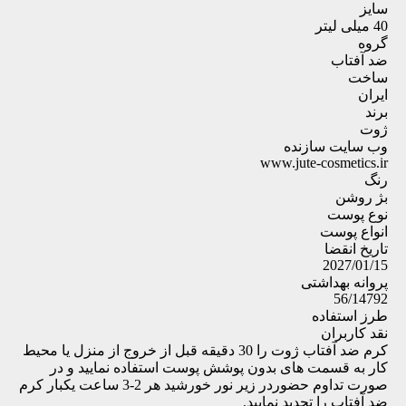
سایز
40 میلی لیتر
گروه
ضد آفتاب
ساخت
ایران
برند
ژوت
وب سایت سازنده
www.jute-cosmetics.ir
رنگ
بژ روشن
نوع پوست
انواع پوست
تاریخ انقضا
2027/01/15
پروانه بهداشتی
56/14792
طرز استفاده
نقد کاربران
کرم ضد آفتاب ژوت را 30 دقیقه قبل از خروج از منزل یا محیط
کار به قسمت های بدون پوشش پوست استفاده نمایید و در
صورت تداوم حضوردر زیر نور خورشید هر 2-3 ساعت یکبار کرم
ضد آفتاب را تجدید نمایید.