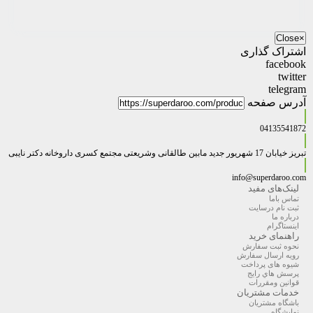
Close
×
اشتراک گذاری
facebook
twitter
telegram
آدرس صفحه
04135541872
تبریز خیابان 17 شهریور جدید مابین طالقانی وشریعتی مجتمع کسری داروخانه دکتر نایبی
info@superdaroo.com
لینک‌های مفید
تماس باما
ثبت نام درسایت
درباره ما
اینستاگرام
راهنمای خرید
نحوه ثبت سفارش
رویه ارسال سفارش
شیوه های پرداخت
پرسش هاي رايج
قوانین ومقررات
خدمات مشتریان
باشگاه مشتریان
نمایشگاه