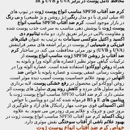
محافظ کامل پوست در برابر
UVA
و
UVB
و
IR
کرم ضد آفتاب SPF50 مناسب انواع پوست ژوت
در تیوپ های
40 میلی لیتری با دو مدل
رنگی
(بژ روشن و بژ طبیعی) و
بی رنگ
در بازار موجود است.
کرم ضد آفتاب SPF50 مناسب انواع
پوست ژوت
با پوشش دهی مناسب به سرعت جذب پوست شده
و مقاومت بالایی در برابر تعریق دارد. دو ماده
تیتانیوم دی
اکسید
و
اکتیل متوکسی سینامات
به ترتیب به عنوان
فیلترهای
فیزیکی و شیمیایی
از پوست در برابر اشعه های مضر فرابنفش
(
UVA
و
UVB
) و نور مرئی محافظت می کند. در ساختار
کرم
ضد آفتاب بژ روشن SPF50 ژوت مناسب انواع پوست
از
ترکیبات گیاهی موثر نظیر (عصاره های آلوئه ورا و بابونه به
همراه
روغن
آووکادو
) استفاده شده است. عصاره آلوئه ورا در
رطوبت رسانی عمقی پوست و عصاره بابونه با خواص
ضد
التهابی
در بهبود علائم حساسیت پوست آسیب دیده موثر است.
روغن آووکادو این محصول در
رفع خشکی پوست
، لایه برداری
ملایم سلول های مرده و
کاهش روند پیری
سلول های پوست اثر
مثبتی دارد. کرم ضد آفتاب SPF50 مناسب انواع پوست ژوت با
ویتامین های E و B5
فرموله شده که این دو ویتامین با خواص
آنتی اکسیدانی
قوی موجب مهار رادیکال های آزاد و جلوگیری از
بروز چین و چروک و علائم پیری زودرس می شوند. به علاوه
زینک اکساید
کرم ضد آفتاب SPF50 مناسب انواع پوست ژوت در
بهبود علائم ناشی از آفتاب سوختگی
نقش موثری دارد.
خواص کرم ضد آفتاب انواع پوست ژوت