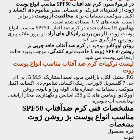
در
فرمولاسیون
کرم ضد آفتاب SPF50 مناسب انواع پوست
ژوت
از فیلترهای فیزیکی و شیمیایی نظیر
تیتانیوم دی اکساید
و
اکتیل متوکسی سینامات برای
محافظت از پوست
در برابر
آسیب اشعه های UV استفاده شده است.
ویتامین E
استفاده شده در کرم ضد آفتاب SPF50 مناسب انواع
پوست ژوت با
از بین بردن رادیکال های آزاد
، از بروز علائم پیری
زودرس جلوگیری می کند.
روغن آووکادو
موجود در
کرم ضد آفتاب فاقد چربی بژ
روشن SPF50 ژوت
با خاصیت
نرم کنندگی
، موجب بهبود حالت
ارتجاعی پوست می شود.
لیست ترکیبات کرم ضد آفتاب
مناسب انواع پوست
ژوت
P.G، ستیل الکل، پارافین مایع، اسید استئاریک، G.M.S، پی ای
جی 7 گلیسریل لائورات، زینک اکساید، تیتانیوم دی اکساید، اکتیل
متوکسی سینامات، عصاره های آلوئه ورا و بابونه، روغن
آووکادو، ویتامین های E و B5، اسانس و نگهدارنده مجاز آرایشی
بهداشتی، آب دیونیزه.
مشخصات فنی
کرم ضدآفتاب SPF50
مناسب انواع پوست بژ روشن ژوت
مشخصات
فرم محصول
تیوپ