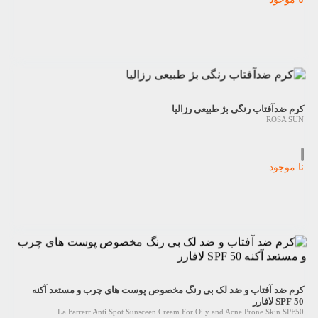
کرم ضدآفتاب رنگی بژ طبیعی رزالیا
ROSA SUN
نا موجود
کرم ضد آفتاب و ضد لک بی رنگ مخصوص پوست های چرب و مستعد آکنه
SPF 50 لافارر
La Farrerr Anti Spot Sunsceen Cream For Oily and Acne Prone Skin SPF50