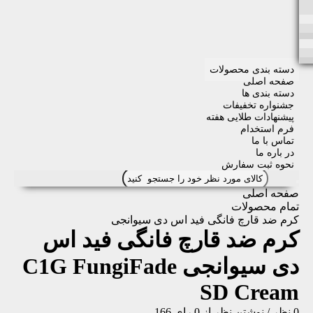
دسته بندی محصولات
صفحه اصلی
دسته بندی ها
جشنواره تخفیفات
پیشنهادات طلایی هفته
فرم استخدام
تماس با ما
در باره ما
نحوه ثبت سفارش
صفحه اصلی
تمام محصولات
کرم ضد قارچ فانگی فید اس دی سیوانجی
کرم ضد قارچ فانگی فید اس
دی سیوانجی
C1G FungiFade
SD Cream
0 نظر
/
نوشتن نظر
از 0 رای
166