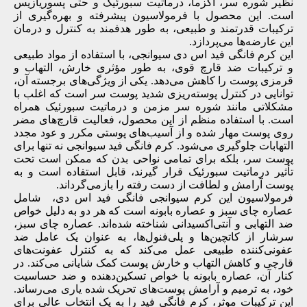
نظیر شوره سر، اگزما، درماتیت سبورئیک و حتی پسوریازیس
است. این محصول با فرمولاسیون پیشرفته و بهره‌گیری از
ترکیبات قدرتمند و طبیعی، به طور هدفمند به کنترل و درمان
این عارضه‌ها می‌پردازد.
این کرم فانگی فید اس دی سیوانجی، با استفاده از مواد طبیعی
و ترکیبات ضد قارچ قوی، به طور مؤثری خارش، التهاب و
قرمزی پوست را کاهش می‌دهد. یکی از ویژگی‌های برجسته آن،
توانایی در کنترل پوسته‌ریزی شدید پوست سر است که اغلب با
مشکلاتی مانند شوره سر مزمن و درماتیت سبورئیک همراه
است. با استفاده منظم از این محصول، فعالیت قارچ‌های مضر
روی پوست مهار شده و از آسیب‌های پوستی مکرر و عود مجدد
التهابات جلوگیری می‌شود. کرم فانگی فید سیوانجی نه تنها برای
پوست سر، بلکه برای تمامی نواحی بدن که ممکن است تحت
تأثیر درماتیت سبورئیک قرار گیرند، قابل استفاده است و به
پوست آرامش و لطافت از دست رفته را بازمی‌گرداند.
فرمولاسیون این کرم سیوانجی فانگی فید اس دی، شامل
عصاره چای سبز و عصاره بابونه است که هر دو به دلیل خواص
ضد التهابی و آنتی‌اکسیدانی شناخته شده‌اند. عصاره چای سبز،
سرشار از کاتچین‌ها و پلی‌فنول‌ها، به عنوان یک عامل ضد
عفونی‌کننده طبیعی عمل می‌کند که به کنترل عفونت‌های
قارچی و کاهش التهاب و خارش پوست کمک شایانی می‌کند. در
کنار آن، عصاره بابونه با خواص تسکین‌دهنده و ضد حساسیت
خود، به ترمیم و آرامش پوست‌های تحریک شده یاری می‌رساند.
این ترکیبات موثر، کرم فانگی فید را به یک انتخاب عالی برای