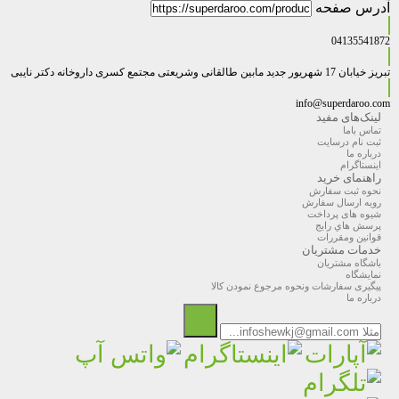
آدرس صفحه
04135541872
تبریز خیابان 17 شهریور جدید مابین طالقانی وشریعتی مجتمع کسری داروخانه دکتر نایبی
info@superdaroo.com
لینک‌های مفید
تماس باما
ثبت نام درسایت
درباره ما
اینستاگرام
راهنمای خرید
نحوه ثبت سفارش
رویه ارسال سفارش
شیوه های پرداخت
پرسش هاي رايج
قوانین ومقررات
خدمات مشتریان
باشگاه مشتریان
نمایشگاه
پیگیری سفارشات ونحوه مرجوع نمودن کالا
درباره ما