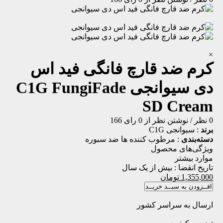
×
کرم ضد قارچ فانگی فید اس
دی سیوانجی
C1G FungiFade
SD Cream
0 نظر
/
نوشتن نظر
از 0 رای
166
برند
:
سیوانجی C1G
دسته‌بندی
:
مرطوب کننده ها
ضد سبوره
ویژگی‌های محصول
موارد بیشتر
تاریخ انقضا :
بیش از یک سال
1,355,000
تومان
افــزودن به سبــد خریــد
ارسال به سراسر کشور