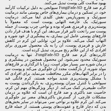
بهبود سلامت کلی پوست تبدیل می‌کنند.
کرم ضد قارچ FungiFade-SD سیوانجی به دلیل ترکیبات کارآمد
خود، در تسکین و درمان بیماری‌های خاص پوستی مانند درماتیت
سبورئیک و پسوریازیس نقش کلیدی ایفا می‌کند. درماتیت
سبورئیک، یک عارضه التهابی پوست است که معمولاً با
پوسته‌ریزی و قرمزی همراه بوده و نواحی چرب پوست از جمله
پوست سر را تحت تأثیر قرار می‌دهد. این کرم با هدف قرار دادن
قارچ‌های پوستی عامل این بیماری، به پیشگیری از عود شوره و
التهاب کمک می‌کند. علاوه بر این، توانایی این کرم در کاهش
خارش و قرمزی پوست، آن را به یک محصول ضروری برای
افرادی که از این علائم رنج می‌برند، تبدیل کرده است.
کاربردهای کرم ضد قارچ FungiFade-SD، تنها به درماتیت
سبورئیک محدود نمی‌شود. این محصول همچنین در پیشگیری و
درمان شوره سر بسیار مؤثر است، زیرا با اثرگذاری بر قارچ‌های
مولد شوره، از بازگشت مجدد آن جلوگیری می‌کند و پوست سر
را در برابر التهاب‌های مکرر محافظت می‌نماید. برای افرادی که
با مشکل پوسته‌ریزی شدید مواجه هستند، کرم فانگی فید
سیوانجی با کنترل میزان پوسته‌ریزی، به بازگرداندن پوست به
حالت طبیعی‌تر کمک می‌کند. از دیگر ویژگی‌های مهم این کرم،
خاصیت ضد باکتری و ضد قارچ آن است که علاوه بر درمان
مشکلات قارچی، از گسترش باکتری‌های مضر نیز جلوگیری
می‌کند. این کرم علاوه بر نواحی سر، می‌تواند در سایر بخش‌های
بدن که دچار قارچ و عفونت‌های پوستی هستند، از جمله قارچ