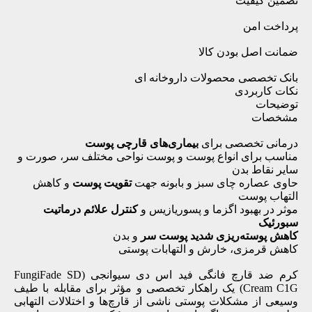
تضمین کیفیت
پرداخت امن
ضمانت اصل بودن کالا
بانک تخصصی محصولات داروخانه ای
نکات کاربردی
توضیحات
مشخصات
درمانی تخصصی برای
بیماری‌های قارچی پوست
مناسب برای انواع پوست و پوست نواحی مختلف سر، صورت و
سایر نقاط بدن
حاوی عصاره چای سبز و بابونه
جهت
تقویت پوست
و کاهش
التهاب پوست
موثر در بهبود اگزما و پسوریازیس و
کنترل علائم درماتیت
سبورئیک
کاهش پوسته‌ریزی شدید پوست سر
و بدن
کاهش قرمزی، خارش و التهابات پوستی
کرم ضد قارچ فانگی فید اس دی سیوانجی (FungiFade SD
Cream C1G) یک راهکار تخصصی و مؤثر برای مقابله با طیف
وسیعی از مشکلات پوستی ناشی از قارچ‌ها و اختلالات التهابی