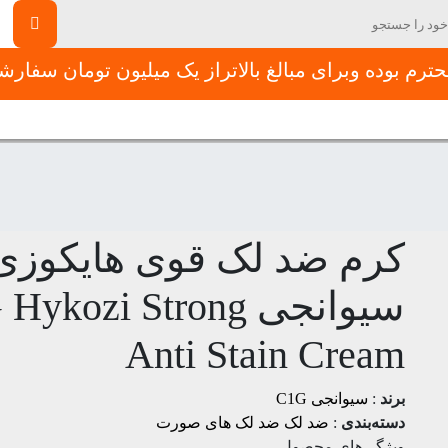
رم بوده وبرای مبالغ بالاتراز یک میلیون تومان سفار
جشنواره تخفیفات
پیشنهادات طلایی هفته
فرم استخدام
تماس 
کرم ضد لک قوی هایکوزی
سیوانجی
 Hykozi Strong
Anti Stain Cream
برند
:
سیوانجی C1G
دسته‌بندی
:
ضد لک
ضد لک های صورت
ویژگی‌های محصول