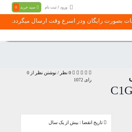
ورود
/
ثبت نام
سبد خرید
0
شات بصورت رایگان ودر اسرع وقت ارسال میگردد.
با ما
در باره ما
نحوه ثبت سفارش
0 نظر
/
نوشتن نظر
از 0
رای
1072
C1G
تاریخ انقضا :
بیش از یک سال