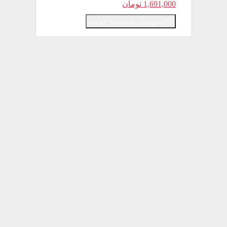
1,691,000
تومان
افــزودن به سبــد خریــد