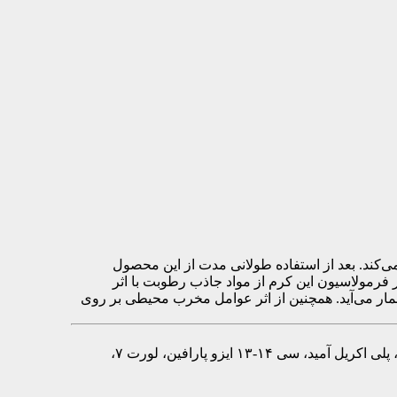
د. بعد از استفاده طولانی مدت از این محصول
رمولاسیون این کرم از مواد جاذب رطوبت با اثر
ر می‌آید. همچنین از اثر عوامل مخرب محیطی بر روی
گلسیرین، ستئاریل الکل، گلیسیریل استئارات، پی ای جی ۱۰۰ استئارات، پارافین مایع، پترولاتوم، تری پلارگونین، پروپیلن گلایکول، پلی اکریل آمید، سی ۱۴-۱۳ ایزو پارافین، لورت ۷،