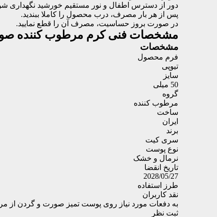
دور از دسترس اطفال و نور مستقیم خورشید نگهداری شو
پس از هر بار مصرف، درب محصول را کاملا ببندید.
در صورت بروز حساسیت، مصرف آن را قطع نمایید.
مشخصات فنی
کرم مرطوب کننده صو
مشخصات
فرم محصول
تیوپی
سایز
50 میلی
گروه
مرطوب کننده
ساخت
ایران
برند
سری کیت
نوع پوست
نرمال و خشک
تاریخ انقضا
2028/05/27
طرز استفاده
نقد کاربران
به دفعات مورد نیاز روی پوست تمیز صورت و گردن از م
ثبت نظر