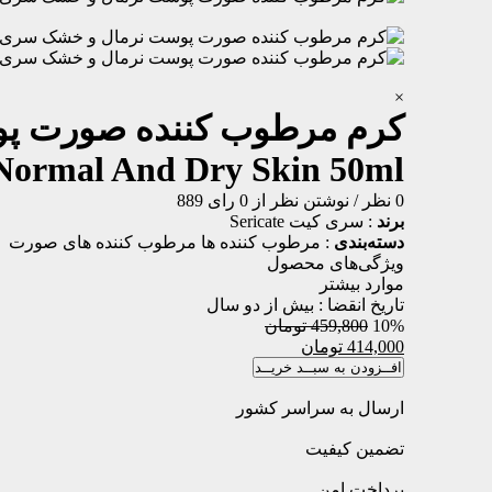
×
کرم مرطوب کننده صورت پ
Normal And Dry Skin 50ml
0 نظر
/
نوشتن نظر
از 0 رای
889
برند
:
سری کیت Sericate
دسته‌بندی
:
مرطوب کننده ها
مرطوب کننده های صورت
ویژگی‌های محصول
موارد بیشتر
تاریخ انقضا :
بیش از دو سال
10%
459,800 تومان
414,000
تومان
افــزودن به سبــد خریــد
ارسال به سراسر کشور
تضمین کیفیت
پرداخت امن