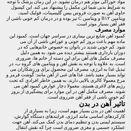
مواد خوراکی موثر هم درمان نشوید. در این زمان پزشک با توجه
به شرایط بدنی شما این مکمل را پیشنهاد می کند. این کپسول
حاوی آهن به صورت فروس بیس گلیسینات، فولیک اسید،
ویتامین B۱۲ و ویتامین C نیز بوده و در درمان کم خونی ناشی از
فقر آهن بسیار موثر است.
موارد مصرف
کمبود اهن شایع ترین بیماری در سراسر جهان است. کمبود این
ماده مهم باعث بروز کم خونی و عوراض ناشی از آن می
شود.
کم خونی شدید در بانوان
به خصوص خانم‌هایی که در
دوران بارداری هستند بیشتر دیده می شود. به همین دلیل
مصرف مکمل های آهن برای این دسته از خانم ها، ضروری
است. به علاوه با توجه به نقش آهن و ویتامین های گروه ب، در
تبدیل غذا به انرژی، مصرف این محصول برای ورزشکاران می
تواند بسیار مفید باشد. غذا های غنی از آهن مانند: گوشت قرمز و
مرغ معمولا کالری بالایی دارند. به همین خاطر افرادی که تحت
رژیم های لاغری هستند. معمولا دچار عوارض کمبود آهن می
شوند. مصرف مکمل آهن در این موارد برای پیشگیری از بروز
کم خونی ناشی از فقر آهن ضرروی است.
تاثیر آهن در بدن
اهمیت آهن در بدن بسیار مهم است، زیرا به بسیاری از
کارکردهای اساسی مانند انرژی، فرایندهای دستگاه گوارش،
سیستم ایمنی بدن و تنظیم دمای بدن کمک می‌کند. آهن جهت
عملکرد جسمی و مغزی ضروری است چرا که نقش انتقال