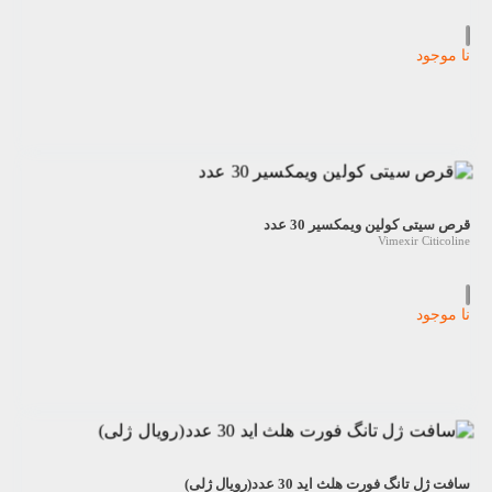
نا موجود
قرص سیتی کولین ویمکسیر 30 عدد
Vimexir Citicoline
نا موجود
سافت ژل تانگ فورت هلث اید 30 عدد(رویال ژلی)