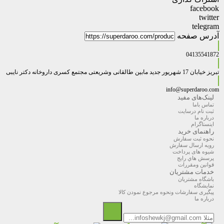
facebook
twitter
telegram
آدرس صفحه
04135541872
تبریز خیابان 17 شهریور جدید مابین طالقانی وشریعتی مجتمع کسری داروخانه دکتر نایبی
info@superdaroo.com
لینک‌های مفید
تماس باما
ثبت نام درسایت
درباره ما
اینستاگرام
راهنمای خرید
نحوه ثبت سفارش
رویه ارسال سفارش
شیوه های پرداخت
پرسش هاي رايج
قوانین ومقررات
خدمات مشتریان
باشگاه مشتریان
نمایشگاه
پیگیری سفارشات ونحوه مرجوع نمودن کالا
درباره ما