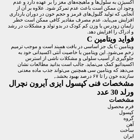
اکسیژن به سلول‌ها و ماهیچه‌های مغز را بر عهده دارد و عدم
وجود آن ممکن است باعث عدم تمرکز شود. علاوه بر آن از
آنجایی که تولید گلبول‌های قرمز و حجم خون در دوران بارداری
افزایش می‌یابد، عدم مصرف مقادیر کافی ممکن است خطر
زایمان زودرس یا وزن کم کودک در بدو تولد و مشکلات در رشد
و ادراک را افزایش دهد.
فواید ویتامین C
ویتامین C یک جز اساسی در بافت همبند است و موجب ترمیم
زخم می‌شود. این ویتامین با خاصیت آنتی اکسیدانی خود به
جلوگیری از آسیب سلولی و مشکلات ناشی از استرس
اکسیداتیو کمک می‌نماید. جالب است بدانید مطالعات نشان
می‌دهد که ویتامین سی همچنین می‌تواند جذب ماده معدنی
سازنده خون را تا ۶۷ درصد بهبود بخشد.,
مشخصات فنی
کپسول ایزی آیرون نچرال
ورلد 30 عدد
مشخصات
فرم محصول
کپسول
گروه
آهن
ساخت
ایران