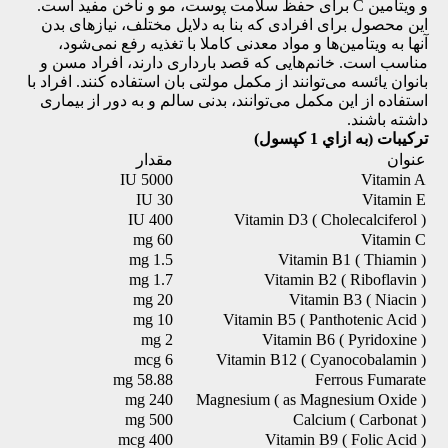
و ویتامین C برای حفظ سلامت پوست، مو و ناخن مفید است.
این محصول برای افرادی که بنا به دلایل مختلف، نیازهای بدن
آنها به ویتامین‌ها و مواد معدنی کاملا با تغذیه رفع نمی‌شود،
مناسب است. خانم‌هایی که قصد بارداری دارند، افراد مسن و
بانوان یائسه می‌توانند از مکمل مولتی بان استفاده کنند. افراد با
استفاده از این مکمل می‌توانند، بدنی سالم و به دور از بیماری
داشته باشند.
ترکیبات (
به ازاي 1 کپسول
)
عنوان
مقدار
5000 IU
Vitamin A
30 IU
Vitamin E
400 IU
Vitamin D3 ( Cholecalciferol )
60 mg
Vitamin C
1.5 mg
Vitamin B1 ( Thiamin )
1.7 mg
Vitamin B2 ( Riboflavin )
20 mg
Vitamin B3 ( Niacin )
10 mg
Vitamin B5 ( Panthotenic Acid )
2 mg
Vitamin B6 ( Pyridoxine )
6 mcg
Vitamin B12 ( Cyanocobalamin )
58.88 mg
Ferrous Fumarate
240 mg
Magnesium ( as Magnesium Oxide )
500 mg
Calcium ( Carbonat )
400 mcg
Vitamin B9 ( Folic Acid )