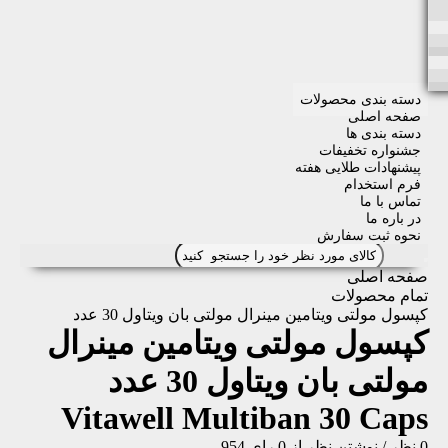
دسته بندی محصولات
صفحه اصلی
دسته بندی ها
جشنواره تخفیفات
پیشنهادات طلایی هفته
فرم استخدام
تماس با ما
در باره ما
نحوه ثبت سفارش
صفحه اصلی
تمام محصولات
کپسول مولتی ویتامین مینرال مولتی بان ویتاول 30 عدد
کپسول مولتی ویتامین مینرال
مولتی بان ویتاول 30 عدد
Vitawell Multiban 30 Caps
0 نظر
/
نوشتن نظر
از 0 رای
954