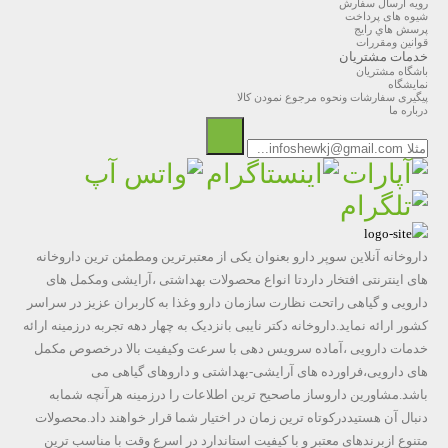
رویه ارسال سفارش
شیوه های پرداخت
پرسش هاي رايج
قوانین ومقررات
خدمات مشتریان
باشگاه مشتریان
نمایشگاه
پیگیری سفارشات ونحوه مرجوع نمودن کالا
درباره ما
داروخانه آنلاین سوپر دارو بعنوان یکی از معتبرترین ومطمئن ترین داروخانه
های اینترنتی افتخار داردتا انواع محصولات بهداشتی ،آرایشی ومکمل های
دارویی و گیاهی راتحت نظارت سازمان دارو وغذا به کاربران عزیز در سراسر
کشور ارائه نماید.داروخانه دکتر نایبی بانزدیک به چهار دهه تجربه درزمینه ارائه
خدمات دارویی ،آماده سرویس دهی با سرعت وکیفیت بالا درخصوص مکمل
های دارویی،فراورده های آرایشی-بهداشتی و داروهای گیاهی می
باشد.مشاورین داروساز ماصحیح ترین اطلاعات را درزمینه هرآنچه شمابه
دنبال آن هستیددرکوتاه ترین زمان در اختیار شما قرار خواهند داد.محصولات
متنوع ازبرندهای معتبر و با کیفیت استاندارد در اسرع وقت با مناسب ترین