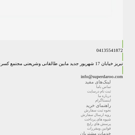
04135541872
تبریز خیابان 17 شهریور جدید مابین طالقانی وشریعتی مجتمع کسری داروخانه دکتر نایبی
info@superdaroo.com
لینک‌های مفید
تماس باما
ثبت نام درسایت
درباره ما
اینستاگرام
راهنمای خرید
نحوه ثبت سفارش
رویه ارسال سفارش
شیوه های پرداخت
پرسش هاي رايج
قوانین ومقررات
خدمات مشتریان