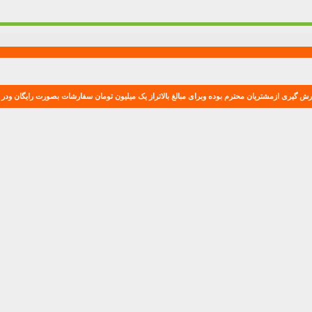
ش گیری ازمشتریان محترم بوده وبرای مبالغ بالاتراز یک میلیون تومان سفارشات بصورت رایگان ودر