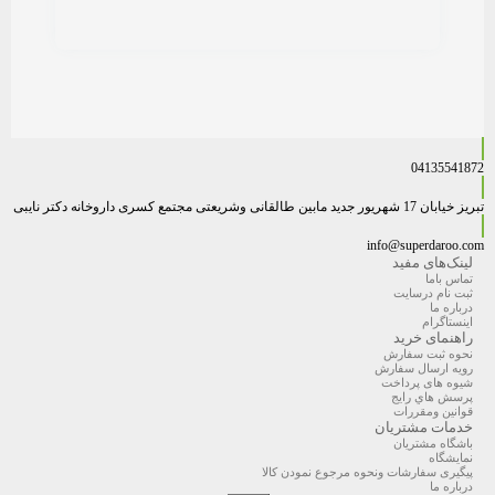
04135541872
تبریز خیابان 17 شهریور جدید مابین طالقانی وشریعتی مجتمع کسری داروخانه دکتر نایبی
info@superdaroo.com
لینک‌های مفید
تماس باما
ثبت نام درسایت
درباره ما
اینستاگرام
راهنمای خرید
نحوه ثبت سفارش
رویه ارسال سفارش
شیوه های پرداخت
پرسش هاي رايج
قوانین ومقررات
خدمات مشتریان
باشگاه مشتریان
نمایشگاه
پیگیری سفارشات ونحوه مرجوع نمودن کالا
درباره ما