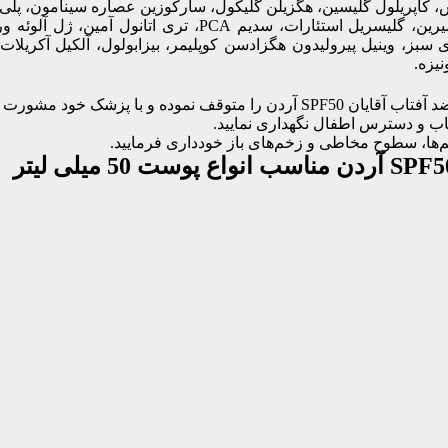
س، کاپریلول گلیسین، هگزیلن گلیکول، سارکوزین عصاره سینامون، پلی 
مخلوط پارابن‌ها در فنوکسی اتانول، ستئاریل الکل، گلیسیرین، گ
بز، وینیل پیرولیدون هگزادسن کوپلیمر، بیزابولول، آلکیل آکریلات
یزه.
با پزشک خود مشورت نمایید.