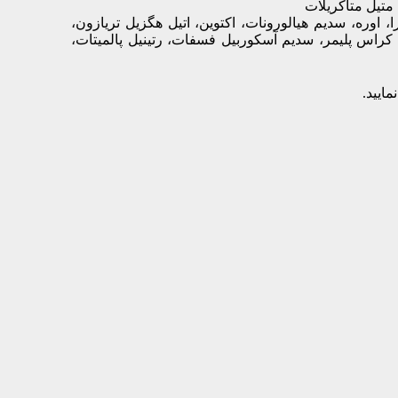
متیل متاکریلات
لیسریل استئارات، سدیم PCA، تری اتانول آمین، ژل آلوئه ورا، اوره، سدیم هیالورونات، اکتوین، اتیل هگزیل تریازون،
 کراس پلیمر، سدیم آسکوربیل فسفات، رتینیل پالمیتات،