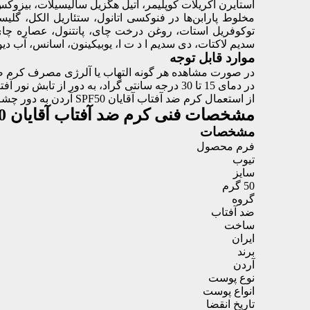
استایرن آکریلات کوپلیمر، اتیل هگزیل سالیسیلات، بیزوک
توکوفریل استات، روغن درخت چای، پانتنول، عصاره چای س
سدیم لاکتات، دی سدیم ا د ت ا، یوبیکینون، اسانس، آب دیون
موارد قابل توجه
در صورت مشاهده هر گونه التهاب یا آلرژی مصرف کرم ضد آفتاب آقایان SPF50 آردن را متوقف نموده و 
در دمای 15 تا 30 درجه سانتی گراد، به دور از تابش نور آفتاب و دسترس اطفال نگهداری نمایید.
از استعمال کرم ضد آفتاب آقایان SPF50 آردن به دور چشم‌ها، سطوح مخاطی و زخم‌های باز خودداری فرمایید.
مشخصات فنی
کرم ضد آفتاب آقایان SPF50 آردن مناسب انواع پوست 50 میلی لیتر
مشخصات
فرم محصول
تیوب
سایز
50 گرم
گروه
ضد آفتاب
ساخت
ایران
برند
آردن
نوع پوست
انواع پوست
تاریخ انقضا