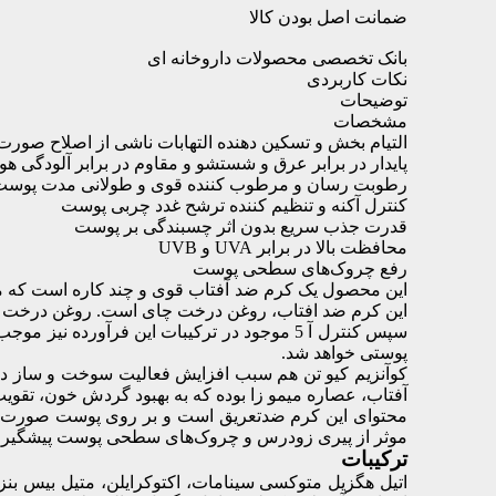
ضمانت اصل بودن کالا
بانک تخصصی محصولات داروخانه ای
نکات کاربردی
توضیحات
مشخصات
التیام بخش و تسکین دهنده التهابات ناشی از اصلاح صورت
پایدار در برابر عرق و شستشو و مقاوم در برابر آلودگی هوا
رطوبت رسان و مرطوب کننده قوی و طولانی مدت پوست
کنترل آکنه و تنظیم کننده ترشح غدد چربی پوست
قدرت جذب سریع بدون اثر چسبندگی بر پوست
محافظت بالا در برابر UVA و UVB
رفع چروک‌های سطحی پوست
این محصول یک کرم ضد آفتاب قوی و چند کاره است که می‌ت
این کرم ضد افتاب، روغن درخت چای است. روغن درخت چای
سپس کنترل آ 5 موجود در ترکیبات این فرآور
پوستی خواهد شد.
کوآنزیم کیو تن هم سبب افزایش فعالیت سوخت و ساز در
آفتاب، عصاره میمو زا بوده که به بهبود گردش خون، تقو
محتوای این کرم ضدتعریق است و بر روی پوست صورت به راح
موثر از پیری زودرس و چروک‌های سطحی پوست پیشگیری 
ترکیبات
اتیل هگزیل متوکسی سینامات، اکتوکرایلن، متیل بیس بنزو