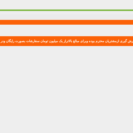
ش گیری ازمشتریان محترم بوده وبرای مبالغ بالاتراز یک میلیون تومان سفارشات بصورت رایگان ودر