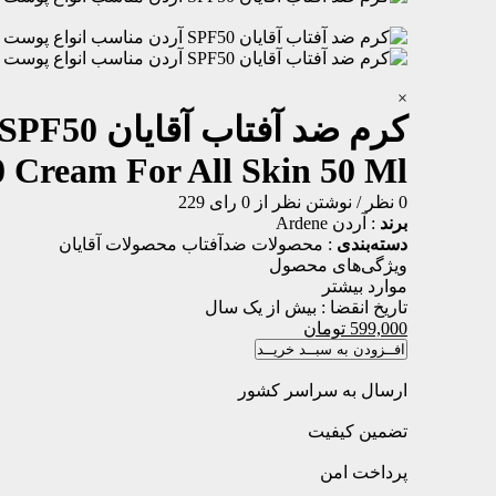
×
کرم ضد آفتاب آقایان SPF50 آردن مناسب انواع پوست 50 میلی لیتر
 Cream For All Skin 50 Ml
0 نظر
/
نوشتن نظر
از 0 رای
229
برند
:
آردن Ardene
دسته‌بندی
:
محصولات ضدآفتاب
محصولات آقایان
ویژگی‌های محصول
موارد بیشتر
تاریخ انقضا :
بیش از یک سال
599,000
تومان
افــزودن به سبــد خریــد
ارسال به سراسر کشور
تضمین کیفیت
پرداخت امن