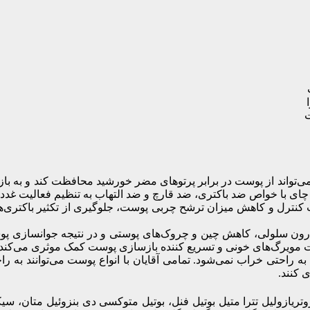
واند از پوست در برابر پرتوهای مضر خورشید محافظت کند و به بازسا
 با خواص ضد باکتری، ضد قارچ و ضد التهاب به تنظیم فعالیت غدد س
ده نیز موجب کنترل و کاهش میزان ترشح چربی پوست، جلوگیری از تکثیر باک
ون سلولی، کاهش چین و چروک‌های پوستی و در نتیجه جوانسازی پوس
یت مویرگ‌های خونی و تسریع کننده بازسازی پوست کمک موثری می‌کند.
تی خراب نمی‌شود. تمامی آقایان با انواع پوست می‌توانند به راحتی 
کنند.
تریازولیل تترا متیل بوتیل فنل، بوتیل متوکسی دی بنزوئیل متان، س