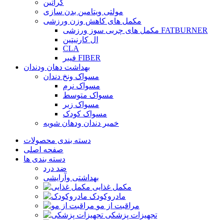
کراتین
مولتی ویتامین بدن سازی
مکمل های کاهش وزن ورزشی
مکمل های چربی سوز ورزشی FATBURNER
ال کارنیتین
CLA
فیبر FIBER
بهداشت دهان ودندان
مسواک ونخ دندان
مسواک نرم
مسواک متوسط
مسواک زبر
مسواک کودک
خمیر دندان ودهان شویه
دسته بندی محصولات
صفحه اصلی
دسته بندی ها
ضد درد
بهداشتی وآرایشی
مکمل غذایی
مادروکودک
مراقبت از مو
تجهیزات پزشکی