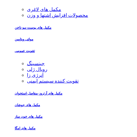
مکمل های لاغری
محصولات افزایش اشتها و وزن
مکمل های پوست-مو-ناخن
مولتی ویتامین
تقویت عمومی
جینسینگ
رویال ژلی
انرژی زا
تقویت کننده سیستم ایمنی
مکمل های آرتروز-مفاصل-استخوان
مکمل های جوشان
مکمل های خون ساز
مکمل های امگا