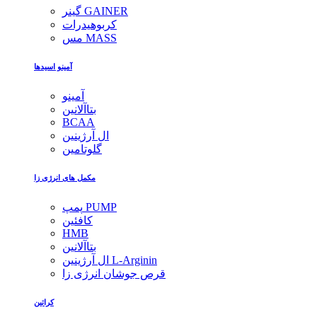
گینر GAINER
کربوهیدرات
مس MASS
آمینو اسیدها
آمینو
بتاآلانین
BCAA
ال آرژینین
گلوتامین
مکمل های انرژی زا
پمپ PUMP
کافئین
HMB
بتاآلانین
ال آرژینین L-Arginin
قرص جوشان انرژی زا
کراتین