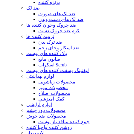
برنزه کننده
ضد لک
ضد لک های صورت
ضد لک های دست وبدن
ضد چروک وجوان کننده ها
کرم ضد چروک دست
ترمیم کننده ها
ضد ترک بدن
ضد اسکار وجای زخم
پاک کننده های پوست
صابون مایع
اسکراب Scrub
لیفتینگ وسفت کننده های پوست
لوازم بهداشتی
محصولات زناشویی
محصولات موبر
محصولات اصلاح
کمک آمیزشی
لوازم آرایشی
محصولات دور چشم
محصولات ضد جوش
جمع کننده منافذ باز پوست
روشن کننده واحیا کننده
لایه بردار