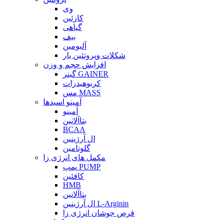
وی
کازئین
گیاهی
بیف
آلبومین
شکلات وپروتئین بار
افزایش حجم و وزن
گینر GAINER
کربوهیدرات
مس MASS
آمینو اسیدها
آمینو
بتاآلانین
BCAA
ال آرژینین
گلوتامین
مکمل های انرژی زا
پمپ PUMP
کافئین
HMB
بتاآلانین
ال آرژینین L-Arginin
قرص جوشان انرژی زا