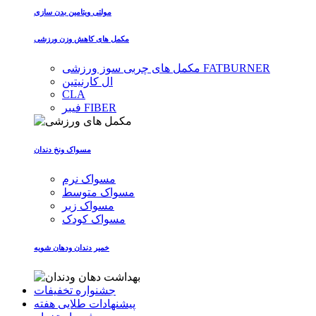
مولتی ویتامین بدن سازی
مکمل های کاهش وزن ورزشی
مکمل های چربی سوز ورزشی FATBURNER
ال کارنیتین
CLA
فیبر FIBER
مسواک ونخ دندان
مسواک نرم
مسواک متوسط
مسواک زبر
مسواک کودک
خمیر دندان ودهان شویه
جشنواره تخفیفات
پیشنهادات طلایی هفته