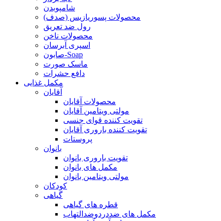
شامپوبدن
محصولات پسوریازیس (صدف)
رول ضد تعریق
محصولات ناخن
اسپری آبرسان
صابون-Soap
ماسک صورت
دافع حشرات
مکمل غذایی
آقایان
محصولات آقایان
مولتی ویتامین آقایان
تقویت کننده قوای جنسی
تقویت کننده باروری آقایان
پروستات
بانوان
تقویت باروری بانوان
مکمل های بانوان
مولتی ویتامین بانوان
کودکان
گیاهی
قطره های گیاهی
مکمل های ضددردوضدالتهاب