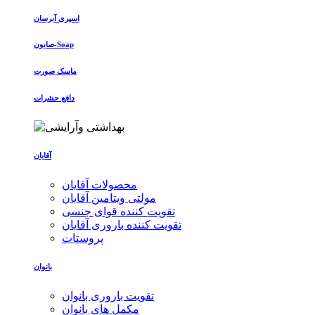
اسپری آبرسان
صابون-Soap
ماسک صورت
دافع حشرات
آقایان
محصولات آقایان
مولتی ویتامین آقایان
تقویت کننده قوای جنسی
تقویت کننده باروری آقایان
پروستات
بانوان
تقویت باروری بانوان
مکمل های بانوان