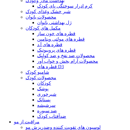
بهداشت مادر وکودک
کرم ادرار سوختگی پای کودک
شیر خشک وغذای کودک
محصولات بانوان
ژل بهداشتی بانوان
مکمل های کودکان
قطره های خون ساز
قطره های مولتی ویتامین
قطره های آ.د
قطره های پروبیوتیک
محصولات ضد نفخ و ضد کولیک
محصولات آرام بخش و خواب آور
قطره های D3
شامپو کودک
محصولات کودک
کودکان
پوشک
شیرخوری
پستانک
سرشیشه
ضد سبوره
ضدآفتاب کودک
مراقبت از مو
لوسیون های تقویت کننده وضدریزش مو