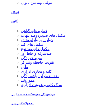
مولتی ویتامین بانوان
کودکان
گیاهی
قطره های گیاهی
مکمل های ضددردوضدالتهاب
خواب آور وآرام بخش
مکمل های کبد
مکمل های ضد نفخ
ضدسرفه و خلط آور
سرماخوردگی
تقویت حافظه وتمرکز
ملین
کلیه ومجاری ادراری
ضد اضطراب وافسردگی
هموروئید
سنگ کلیه و عفونت ادراری
سرماخوردگی وتقویت کننده سیستم ایمنی
محصولات کنترل وزن