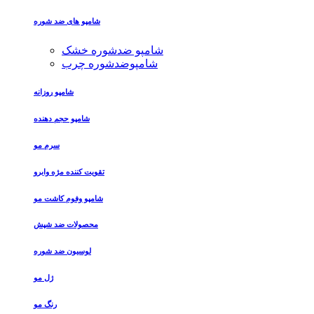
شامپو های ضد شوره
شامپو ضدشوره خشک
شامپوضدشوره چرب
شامپو روزانه
شامپو حجم دهنده
سرم مو
تقویت کننده مژه وابرو
شامپو وفوم کاشت مو
محصولات ضد شپش
لوسیون ضد شوره
ژل مو
رنگ مو