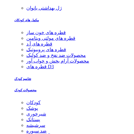
ژل بهداشتی بانوان
مکمل های کودکان
قطره های خون ساز
قطره های مولتی ویتامین
قطره های آ.د
قطره های پروبیوتیک
محصولات ضد نفخ و ضد کولیک
محصولات آرام بخش و خواب آور
قطره های D3
شامپو کودک
محصولات کودک
کودکان
پوشک
شیرخوری
پستانک
سرشیشه
ضد سبوره