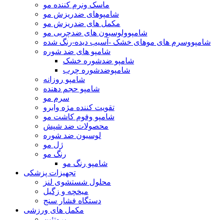
ماسک ونرم کننده مو
شامپوهای ضدریزش مو
مکمل های ضدریزش مو
شامپوولوسیون های ضدچربی مو
شامپووسرم های موهای خشک -آسیب دیده-رنگ شده
شامپو های ضد شوره
شامپو ضدشوره خشک
شامپوضدشوره چرب
شامپو روزانه
شامپو حجم دهنده
سرم مو
تقویت کننده مژه وابرو
شامپو وفوم کاشت مو
محصولات ضد شپش
لوسیون ضد شوره
ژل مو
رنگ مو
شامپو رنگ مو
تجهیزات پزشکی
محلول شستشوی لنز
میخچه و زگیل
دستگاه فشار سنج
مکمل های ورزشی
پروتئین