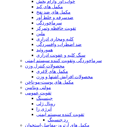
خواب آور وآرام بخش
مکمل های کبد
مکمل های ضد نفخ
ضدسرفه و خلط آور
سرماخوردگی
تقویت حافظه وتمرکز
ملین
کلیه ومجاری ادراری
ضد اضطراب وافسردگی
هموروئید
سنگ کلیه و عفونت ادراری
سرماخوردگی وتقویت کننده سیستم ایمنی
محصولات کنترل وزن
مکمل های لاغری
محصولات افزایش اشتها و وزن
مکمل های پوست-مو-ناخن
مولتی ویتامین
تقویت عمومی
جینسینگ
رویال ژلی
انرژی زا
تقویت کننده سیستم ایمنی
رد جنسینگ
مکمل های آرتروز-مفاصل-استخوان