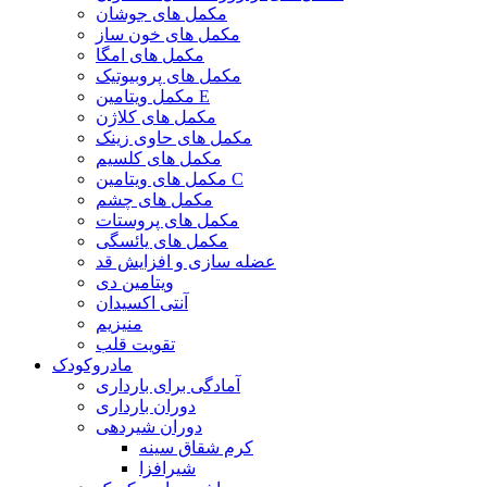
مکمل های جوشان
مکمل های خون ساز
مکمل های امگا
مکمل های پروبیوتیک
مکمل ویتامین E
مکمل های کلاژن
مکمل های حاوی زینک
مکمل های کلسیم
مکمل های ویتامین C
مکمل های چشم
مکمل های پروستات
مکمل های یائسگی
عضله سازی و افزایش قد
ویتامین دی
آنتی اکسیدان
منیزیم
تقویت قلب
مادروکودک
آمادگی برای بارداری
دوران بارداری
دوران شیردهی
کرم شقاق سینه
شیرافزا