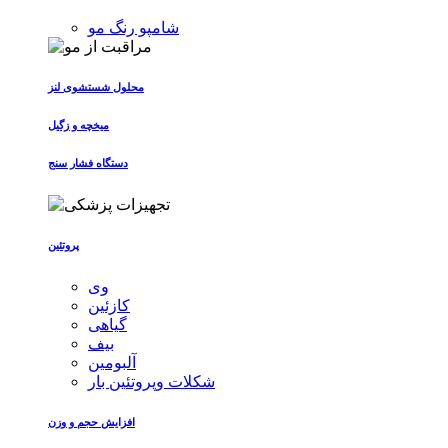
شامپو رنگ مو
محلول شستشوی لنز
میخچه و زگیل
دستگاه فشار سنج
پروتئین
وی
کازئین
گیاهی
بیف
آلبومین
شکلات وپروتئین بار
افزایش حجم و وزن