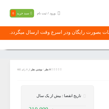
ورود
/
ثبت نام
سبد خرید
0
شات بصورت رایگان ودر اسرع وقت ارسال میگردد.
با ما
در باره ما
نحوه ثبت سفارش
0 نظر
/
نوشتن نظر
از 0 رای
682
تاریخ انقضا :
بیش از یک سال