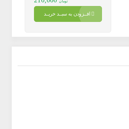
210,000
تومان
افــزودن به سبــد خریــد