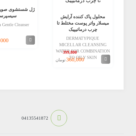
ژل شستشوی صور
سیسپرسا
محلول پاک کننده آرایش
میسلار واتر پوست مختلط تا
a Gentle Cleanser
چرب درماتیپیک
DERMATYPIQUE
,000
MICELLAR CLEANSING
WATER FOR COMBINATION
399,800
TO OILY SKIN
360,000
تومان
04135541872