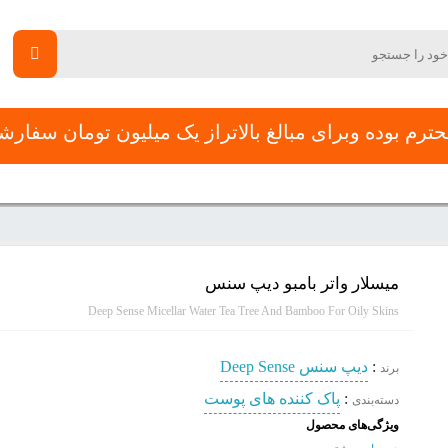
رم بوده وبرای مبالغ بالاتراز یک میلیون تومان سفار
جشنواره تخفیفات
پیشنهادات طلایی هفته
فرم استخدام
تماس 
میسلار واتر بامبو دیپ سنس
Deep Sense Micellar Water Tea Tree And Bamboo For Oily Skins
:
دیپ سنس Deep Sense
برند
:
پاک کننده های پوست
دسته‌بندی
ویژگی‌های محصول