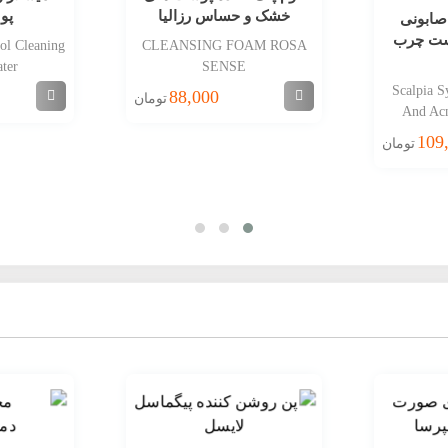
خشک و حساس رزالیا
پو
صابونی
ست چرب
ol Cleaning
CLEANSING FOAM ROSA
ter
SENSE
Scalpia S
88,000
تومان
And Acn
109
تومان