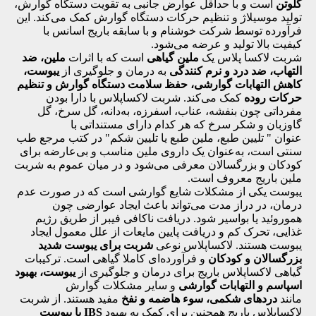
گلوتن
است و با حداقل عوارض جانبی به تقویت دستگاه گوارش،
تولید موسیلاژ و تنظیم حرکات دستگاه گوارش کمک می‌کند. این
فرآورده توسط شرکت خوشنام و با سابقه باریج اسانس با
کیفیت بالا تولید و عرضه می‌شود.
شربت لاکسا پلاس یک
ملین گیاهی
است که با اثرات
ملین،
ضد
التهاب، ضد درد و نرم کنندگی
به درمان و جلوگیری از
یبوست،
کاهش التهابات گوارشی، حفظ سلامت دستگاه گوارش و تنظیم
حرکات روده
کمک می‌کند. شربت لاکساپلاس با دارا بودن
مفرداتی چون بنفشه، عناب، اسفرزه، به‌دانه، گل سرخ، گل
گاوزبان و شکر سرخ که هر کدام دارای مستنداتی با
عنوان " تلیین طبع، ملین طبع یا تلیین شکم" در کتب مرجع طب
سنتی است، به‌عنوان یک داروی ملین مناسب و بی‌عارضه برای
کودکان و بزرگسالان معرفی می‌شود و در میان عموم به شربت
ملین باریج معروف است.
یبوست یکی از مشکلات شایع گوارشی است که در صورت عدم
درمان، در دراز مدت می‌تواند باعث ایجاد عوارضی چون
هموروئید یا بواسیر شود. دریافت ناکافی فیبر از طریق رژیم
غذایی، تحرک کم و دریافت پایین مایعات از علل معمول ایجاد
یبوست هستند. لاکساپلاس نوعی
شربت برای یبوست شدید
بزرگسالان و کودکان
و فرآورده‌ای کاملا گیاهی است. ترکیبات
گیاهی لاکساپلاس باریج برای درمان و جلوگیری از
یبوست، بهبود
اسپاسم و التهابات گوارشی
و سایر مشکلات گوارش
مانند
دردهای شکمی، سوء هاضمه و نفخ
مفید هستند. از شربت
لاکساپلاس باریج همچنین برای کمک به بهبود
IBS با یبوست