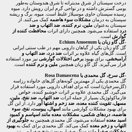
درخت سپستان از شرق مدیترانه تا شرق هندوستان به‌طور
بومی گسترش داشته و در نواحی گرم ایران رویش دارد. میوه
رسیده سپستان حاوی موسیلاژ غلیظ است. میوه، برگ و ریشه
سپستان به درمان
مشکلات سوء هاضمه
کمک می‌کنند.
از
سپستان به‌عنوان
ملین، نرم کننده، ضد التهاب و ضد
درد
استفاده می‌شود. همچنین دارای اثرات
محافظت کننده از
گوارش
است.
-گل گاو زبان یا Echium Amoenum
گل گاو زبان یکی از گیاهان دارویی مهم در طب سنتی ایرانی
است. گل‌های گیاه علاوه بر اثرات
ضد درد، ضد التهاب و
آرامبخشی
، برای بهبود
برخی اختلالات گوارشی
نیز مورد استفاده
قرار می‌گیرند. گل گاو زبان همچنین
ملین و نرم کننده
است.
-گل سرخ، گل محمدی یا Rosa Damascena
گل محمدی یکی از مهمترین گونه‌های گل‌های خانواده رزاسه
(گل‌سرخیان) است که برای اهداف دارویی مورد استفاده قرار
می‌گیرد. گل محمدی علاوه بر اثرات خوشبو کننده، خواص
فارماکولوژیک بسیار از جمله اثرات
ضد التهاب، ضد نفخ، ملین،
مسهل، تقویت کننده معده، ضد زخم و اشتها‌ آور
دارد. از این گل
برای بهبود مشکلات گوارشی مانند
اسهال،
یبوست، نفخ، سوء
هاضمه، دردهای شکمی، مشکلات معده مانند اسپاسم و کمبود
اسید معده
استفاده می‌شود
.
گل محمدی همچنین به
جلوگیری از
التهاب و زخم معده
کمک می‌کند. گل محمدی برای کمک به
بهبود
مشکلات صفرا
مانند سنگ صفرا، بهبود ترشح صفرا و ... نیز