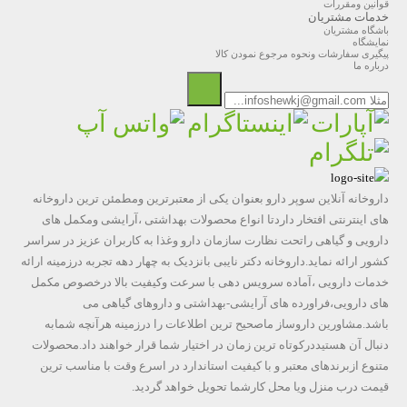
قوانین ومقررات
خدمات مشتریان
باشگاه مشتریان
نمایشگاه
پیگیری سفارشات ونحوه مرجوع نمودن کالا
درباره ما
داروخانه آنلاین سوپر دارو بعنوان یکی از معتبرترین ومطمئن ترین داروخانه
های اینترنتی افتخار داردتا انواع محصولات بهداشتی ،آرایشی ومکمل های
دارویی و گیاهی راتحت نظارت سازمان دارو وغذا به کاربران عزیز در سراسر
کشور ارائه نماید.داروخانه دکتر نایبی بانزدیک به چهار دهه تجربه درزمینه ارائه
خدمات دارویی ،آماده سرویس دهی با سرعت وکیفیت بالا درخصوص مکمل
های دارویی،فراورده های آرایشی-بهداشتی و داروهای گیاهی می
باشد.مشاورین داروساز ماصحیح ترین اطلاعات را درزمینه هرآنچه شمابه
دنبال آن هستیددرکوتاه ترین زمان در اختیار شما قرار خواهند داد.محصولات
متنوع ازبرندهای معتبر و با کیفیت استاندارد در اسرع وقت با مناسب ترین
قیمت درب منزل ویا محل کارشما تحویل خواهد گردید.