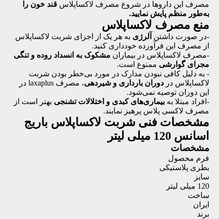
مصرف این داروها در شروع مصرف لاکساپلاس
قند خون را
به‌طور منظم پایش نمایید.
منع مصرف لاکساپلاس
-در صورت داشتن
آلرژی
به هر یک از اجزای شربت لاکساپلاس
از مصرف این فرآورده خودداری کنید.
-مصرف لاکساپلاس در بیماران
مشکوک به انسداد روده و تنگی
مجرای گوارشی
ممنوع است.
- به دلیل کافی نبودن مدارک در مورد بی‌خطر بودن شربت
لاکساپلاس در
دوران بارداری و شیردهی
، مصرف laxaplus در
این دوران توصیه نمی‌شود.
-افراد مبتلا به
بیماری‌های کبدی و اختلالات تشنجی
بهتر است از
مصرف لاکسی پلاس پرهیز نمایند.
مشخصات فنی
شربت لاکساپلاس باریج
اسانس 120 میلی لیتر
مشخصات
فرم محصول
بطری پلاستیکی
سایز
120 میلی لیتر
ساخت
ایران
برند