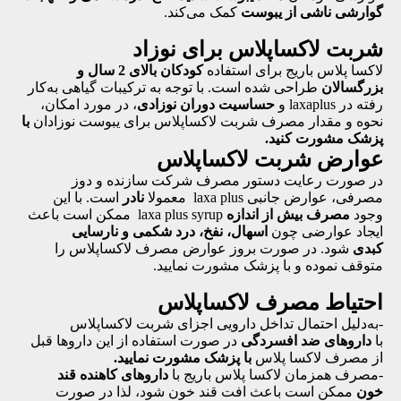
گوارشی ناشی از یبوست
کمک می‌کند.
شربت لاکساپلاس برای نوزاد
لاکسا پلاس باریج برای استفاده
کودکان بالای 2 سال و
بزرگسالان
طراحی شده است. با توجه به ترکیبات گیاهی به‌کار
رفته در laxaplus و
حساسیت دوران نوزادی
، در مورد امکان،
نحوه و مقدار مصرف شربت لاکساپلاس برای یبوست نوزادان
با
پزشک مشورت کنید.
عوارض شربت لاکساپلاس
در صورت رعایت دستور مصرف شرکت سازنده و دوز
مصرفی، عوارض جانبی laxa plus معمولا
نادر
است. با این
وجود
مصرف بیش از اندازه
laxa plus syrup ممکن است باعث
ایجاد عوارضی چون
اسهال، نفخ، درد شکمی و نارسایی
کبدی
شود. در صورت بروز عوارض مصرف لاکساپلاس را
متوقف نموده و با پزشک مشورت نمایید.
احتیاط مصرف لاکساپلاس
-به‌دلیل احتمال تداخل دارویی اجزای شربت لاکساپلاس
با
داروهای ضد افسردگی
در صورت استفاده از این داروها قبل
از مصرف لاکسا پلاس
با پزشک مشورت نمایید.
-مصرف همزمان لاکسا پلاس باریج با
داروهای کاهنده قند
خون
ممکن است باعث افت قند خون شود، لذا در صورت