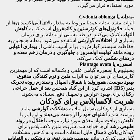
مورد استفاده قرار می‌گیرد.
-به‌دانه یا Cydonia oblonga
اثرات مفید به‌دانه عمدتا مربوط به مقدار بالای آنتی‌اکسیدان‌ها از
جمله
فلاونول‌های کوئرستین و کائمفرول
است که به
کاهش
التهاب
کمک می‌کنند. در طب سنتی از به‌دانه برای درمان
بسیاری از
اختلالات گوارشی
استفاده می‌شود. به‌دانه همچنین به
حفاظت سیستم گوارش در برابر آسیب‌ ناشی از
بیماری التهابی
روده مانند کولیت اولسروز
و
جلوگیری و درمان زخم معده و
دردهای شکمی
کمک می‌کند.
-اسفرزه یا Plantago ovata
پسیلیوم یا اسفرزه گیاهی علفی و یکساله است که از مهمترین
کاربردهای آن می‌توان به اثرات
ملین و نرم کنندگی مدفوع،
بهبود یبوست، هموروئید یا شقاق، اسهال و سندرم روده تحریک
پذیر (IBS)
اشاره کرد. از این گیاه همچنین
بعد از عمل جراحی
رکتال
برای بهبود عوارض و تسهیل دفع استفاده می‌شود.
شربت لاکساپلاس برای کودکان
بسیاری از کودکان به‌دلیل ابتلا به
مشکلات گوارشی
مانند
یبوست شدید
اشتهای خود را از دست می‌دهند
و این امر با
کاهش دریافت مواد مغذی مورد نیاز، موجب
اختلال در روند
طبیعی رشد
آن‌ها خواهد شد. شربت ملین لاکساپلاس برای
کودکان
بالای 2 سال
قابل استفاده است و به کاهش مشکلات
گوارشی کودکان مانند
یبوست شدید، نفخ، درد شکمی و التهابات