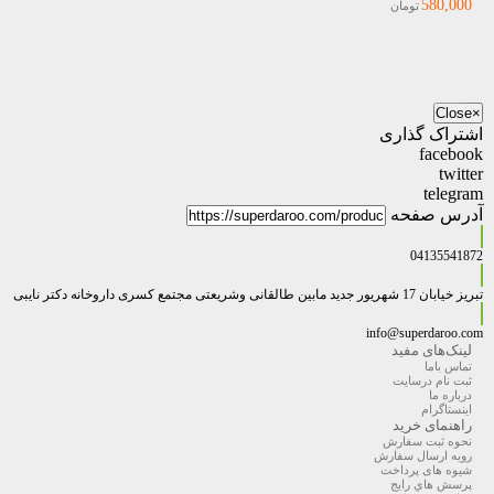
580,000
تومان
Close
×
اشتراک گذاری
facebook
twitter
telegram
آدرس صفحه
04135541872
تبریز خیابان 17 شهریور جدید مابین طالقانی وشریعتی مجتمع کسری داروخانه دکتر نایبی
info@superdaroo.com
لینک‌های مفید
تماس باما
ثبت نام درسایت
درباره ما
اینستاگرام
راهنمای خرید
نحوه ثبت سفارش
رویه ارسال سفارش
شیوه های پرداخت
پرسش هاي رايج