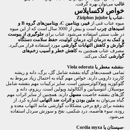
غالب
می‌توان بهره گرفت.
خواص لاکساپلاس
-عناب یا Ziziphus jujube
میوه عناب غنی از
فیبر، ویتامین C، ویتامین‌های گروه B و
اسیدهای چرب
است و بیش از 3000 سال است که از این میوه
در طب سنتی استفاده می‌شود. عناب برای
جلوگیری از یبوست
و کمک به درمان آن، درمان کولیت، حفظ سلامت دستگاه
گوارش و کاهش التهابات گوارشی
مورد استفاده قرار می‌گیرد.
مصرف عناب همچنین به
کاهش خطر و آسیب زخم‌های
گوارشی
کمک می‌کند.
-بنفشه معطر یا Viola odorata
تمامی قسمت‌های گیاه بنفشه شامل گل، برگ، دانه و ریشه
کاربرد دارویی دارند. خواص مهم گیاه به احتمال زیاد مربوط به
گلوکوزید ویولاکوئرسیتین است. سایر ترکیبات مهم بنفشه شامل
موسیلاژ، آنتوسیانین و آلکالوئید ویولین است. ریزوم، دانه و
گل‌های بنفشه خاصیت
مسهل
دارند. همچنین از سایر اثرات مهم
گیاه می‌توان به
ملین بودن و اثرات ضد التهابی
اشاره کرد. از
بنفشه برای رفع برخی مشکلات گوارشی مانند التهاب معده و
روده، سوء هاضمه، درد شکمی، نفخ و سوزش سردل استفاده
می‌شود.
-سپستان یا Cordia myxa