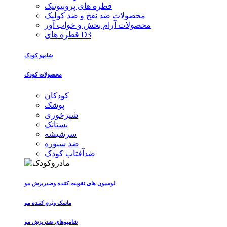
قطره های پروبیوتیک
محصولات ضد نفخ و ضد کولیک
محصولات آرام بخش و خواب آور
قطره های D3
شامپو کودک
محصولات کودک
کودکان
پوشک
شیرخوری
پستانک
سرشیشه
ضد سبوره
ضدآفتاب کودک
لوسیون های تقویت کننده وضدریزش مو
ماسک ونرم کننده مو
شامپوهای ضدریزش مو