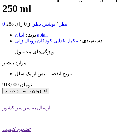
250 ml
0 نظر
/
نوشتن نظر
از 0 رای
288
ابیان abian
برند
:
دسته‌بندی
:
مکمل غذایی
کودکان
رویال ژلی
ویژگی‌های محصول
موارد بیشتر
تاریخ انقضا :
بیش از یک سال
تومان
913,000
افــزودن به سبــد خریــد
ارسال به سراسر کشور
تضمین کیفیت