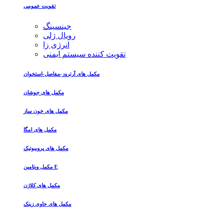
تقویت عمومی
جینسینگ
رویال ژلی
انرژی زا
تقویت کننده سیستم ایمنی
مکمل های آرتروز-مفاصل-استخوان
مکمل های جوشان
مکمل های خون ساز
مکمل های امگا
مکمل های پروبیوتیک
مکمل ویتامین E
مکمل های کلاژن
مکمل های حاوی زینک