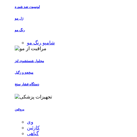
لوسیون ضد شوره
ژل مو
رنگ مو
شامپو رنگ مو
محلول شستشوی لنز
میخچه و زگیل
دستگاه فشار سنج
پروتئین
وی
کازئین
گیاهی