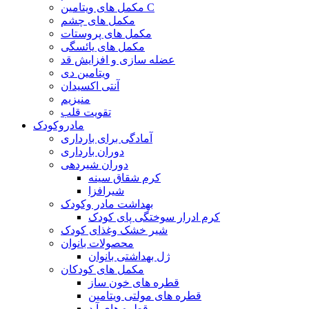
مکمل های ویتامین C
مکمل های چشم
مکمل های پروستات
مکمل های یائسگی
عضله سازی و افزایش قد
ویتامین دی
آنتی اکسیدان
منیزیم
تقویت قلب
مادروکودک
آمادگی برای بارداری
دوران بارداری
دوران شیردهی
کرم شقاق سینه
شیرافزا
بهداشت مادر وکودک
کرم ادرار سوختگی پای کودک
شیر خشک وغذای کودک
محصولات بانوان
ژل بهداشتی بانوان
مکمل های کودکان
قطره های خون ساز
قطره های مولتی ویتامین
قطره های آ.د