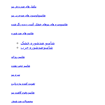
مکمل های ضدریزش مو
شامپوولوسیون های ضدچربی مو
شامپووسرم های موهای خشک -آسیب دیده-رنگ شده
شامپو های ضد شوره
شامپو ضدشوره خشک
شامپوضدشوره چرب
شامپو روزانه
شامپو حجم دهنده
سرم مو
تقویت کننده مژه وابرو
شامپو وفوم کاشت مو
محصولات ضد شپش