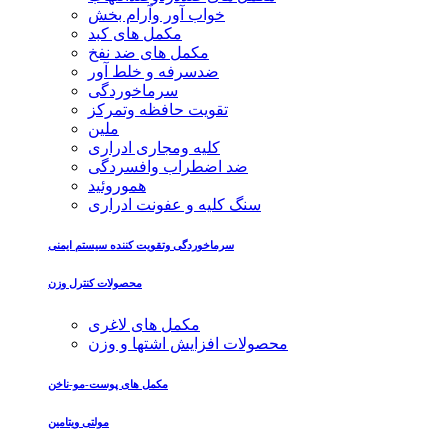
خواب آور وآرام بخش
مکمل های کبد
مکمل های ضد نفخ
ضدسرفه و خلط آور
سرماخوردگی
تقویت حافظه وتمرکز
ملین
کلیه ومجاری ادراری
ضد اضطراب وافسردگی
هموروئید
سنگ کلیه و عفونت ادراری
سرماخوردگی وتقویت کننده سیستم ایمنی
محصولات کنترل وزن
مکمل های لاغری
محصولات افزایش اشتها و وزن
مکمل های پوست-مو-ناخن
مولتی ویتامین