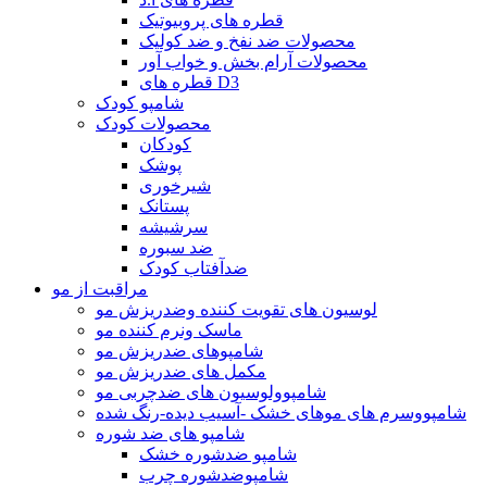
قطره های پروبیوتیک
محصولات ضد نفخ و ضد کولیک
محصولات آرام بخش و خواب آور
قطره های D3
شامپو کودک
محصولات کودک
کودکان
پوشک
شیرخوری
پستانک
سرشیشه
ضد سبوره
ضدآفتاب کودک
مراقبت از مو
لوسیون های تقویت کننده وضدریزش مو
ماسک ونرم کننده مو
شامپوهای ضدریزش مو
مکمل های ضدریزش مو
شامپوولوسیون های ضدچربی مو
شامپووسرم های موهای خشک -آسیب دیده-رنگ شده
شامپو های ضد شوره
شامپو ضدشوره خشک
شامپوضدشوره چرب