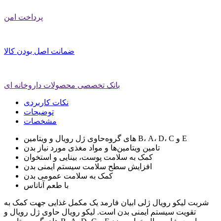
پرداخت امن
ضمانت اصل بودن کالا
بانک تخصصی محصولات داروخانه ای
نکات کاربردی
توضیحات
مشخصات
حاوی ژل رویال و ویتامین‌‎های گروه B، A، D، C و E
تامین ویتامین‌ها و مواد مغذی مورد نیاز بدن
کمک به سلامت پوست، بینایی و استخوان
افزایش سطح سلامت سیستم ایمنی بدن
کمک به سلامت عمومی بدن
با طعم آناناس
شربت لیکو رویال ژلی ابیان فارمد یک مکمل غذایی جهت کمک به
تقویت سیستم ایمنی بدن است. لیکو رویال حاوی ژل رویال و