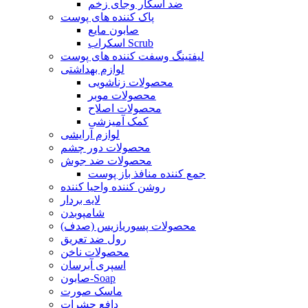
ضد اسکار وجای زخم
پاک کننده های پوست
صابون مایع
اسکراب Scrub
لیفتینگ وسفت کننده های پوست
لوازم بهداشتی
محصولات زناشویی
محصولات موبر
محصولات اصلاح
کمک آمیزشی
لوازم آرایشی
محصولات دور چشم
محصولات ضد جوش
جمع کننده منافذ باز پوست
روشن کننده واحیا کننده
لایه بردار
شامپوبدن
محصولات پسوریازیس (صدف)
رول ضد تعریق
محصولات ناخن
اسپری آبرسان
صابون-Soap
ماسک صورت
دافع حشرات