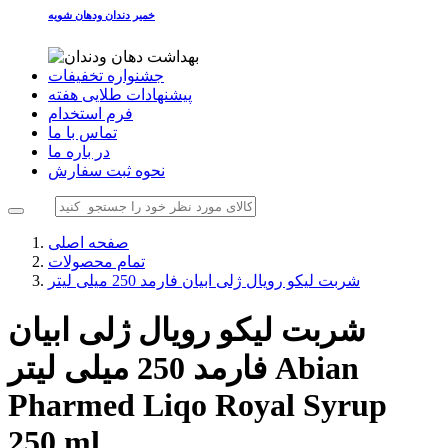
خمیر دندان ودهان شویه
جشنواره تخفیفات
پیشنهادات طلایی هفته
فرم استخدام
تماس با ما
در باره ما
نحوه ثبت سفارش
صفحه اصلی
تمام محصولات
شربت لیکو رویال ژلی ابیان فارمد 250 میلی لیتر
شربت لیکو رویال ژلی ابیان
Abian
فارمد 250 میلی لیتر
Pharmed Liqo Royal Syrup
250 ml