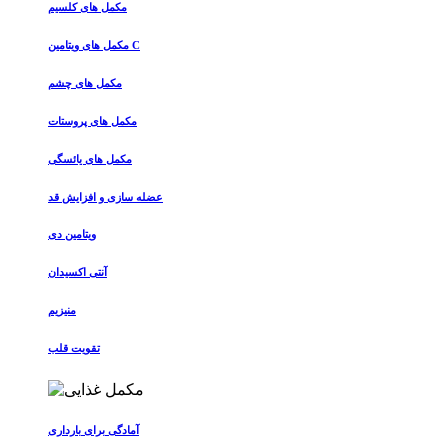
مکمل های کلسیم
مکمل های ویتامین C
مکمل های چشم
مکمل های پروستات
مکمل های یائسگی
عضله سازی و افزایش قد
ویتامین دی
آنتی اکسیدان
منیزیم
تقویت قلب
آمادگی برای بارداری