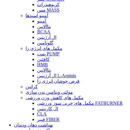
کربوهیدرات
مس MASS
آمینو اسیدها
آمینو
بتاآلانین
BCAA
ال آرژینین
گلوتامین
مکمل های انرژی زا
پمپ PUMP
کافئین
HMB
بتاآلانین
ال آرژینین L-Arginin
قرص جوشان انرژی زا
کراتین
مولتی ویتامین بدن سازی
مکمل های کاهش وزن ورزشی
مکمل های چربی سوز ورزشی FATBURNER
ال کارنیتین
CLA
فیبر FIBER
بهداشت دهان ودندان