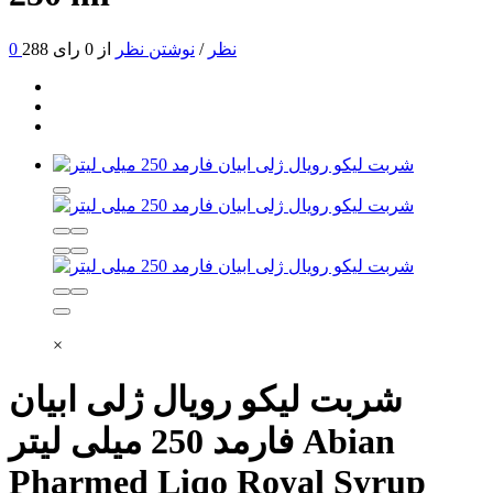
0 نظر
/
نوشتن نظر
از 0 رای
288
×
شربت لیکو رویال ژلی ابیان
Abian
فارمد 250 میلی لیتر
Pharmed Liqo Royal Syrup