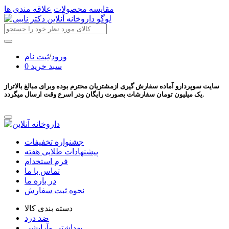
مقایسه محصولات
علاقه مندی ها
ورود
/
ثبت نام
سبد خرید
0
سایت سوپردارو آماده سفارش گیری ازمشتریان محترم بوده وبرای مبالغ بالاتراز
یک میلیون تومان سفارشات بصورت رایگان ودر اسرع وقت ارسال میگردد.
جشنواره تخفیفات
پیشنهادات طلایی هفته
فرم استخدام
تماس با ما
در باره ما
نحوه ثبت سفارش
دسته بندی کالا
ضد درد
بهداشتی وآرایشی