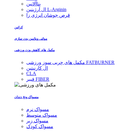
بتاآلانین
ال آرژینین L-Arginin
قرص جوشان انرژی زا
کراتین
مولتی ویتامین بدن سازی
مکمل های کاهش وزن ورزشی
مکمل های چربی سوز ورزشی FATBURNER
ال کارنیتین
CLA
فیبر FIBER
مسواک ونخ دندان
مسواک نرم
مسواک متوسط
مسواک زبر
مسواک کودک