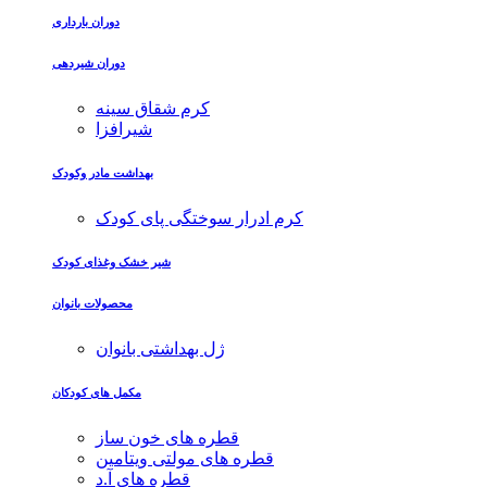
دوران بارداری
دوران شیردهی
کرم شقاق سینه
شیرافزا
بهداشت مادر وکودک
کرم ادرار سوختگی پای کودک
شیر خشک وغذای کودک
محصولات بانوان
ژل بهداشتی بانوان
مکمل های کودکان
قطره های خون ساز
قطره های مولتی ویتامین
قطره های آ.د