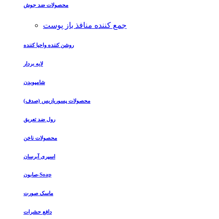
محصولات ضد جوش
جمع کننده منافذ باز پوست
روشن کننده واحیا کننده
لایه بردار
شامپوبدن
محصولات پسوریازیس (صدف)
رول ضد تعریق
محصولات ناخن
اسپری آبرسان
صابون-Soap
ماسک صورت
دافع حشرات