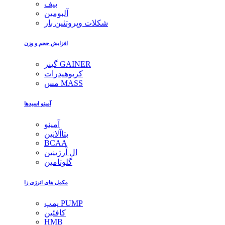
بیف
آلبومین
شکلات وپروتئین بار
افزایش حجم و وزن
گینر GAINER
کربوهیدرات
مس MASS
آمینو اسیدها
آمینو
بتاآلانین
BCAA
ال آرژینین
گلوتامین
مکمل های انرژی زا
پمپ PUMP
کافئین
HMB