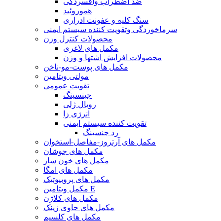
ضد اضطراب وافسردگی
هموروئید
سنگ کلیه و عفونت ادراری
سرماخوردگی وتقویت کننده سیستم ایمنی
محصولات کنترل وزن
مکمل های لاغری
محصولات افزایش اشتها و وزن
مکمل های پوست-مو-ناخن
مولتی ویتامین
تقویت عمومی
جینسینگ
رویال ژلی
انرژی زا
تقویت کننده سیستم ایمنی
رد جنسینگ
مکمل های آرتروز-مفاصل-استخوان
مکمل های جوشان
مکمل های خون ساز
مکمل های امگا
مکمل های پروبیوتیک
مکمل ویتامین E
مکمل های کلاژن
مکمل های حاوی زینک
مکمل های کلسیم