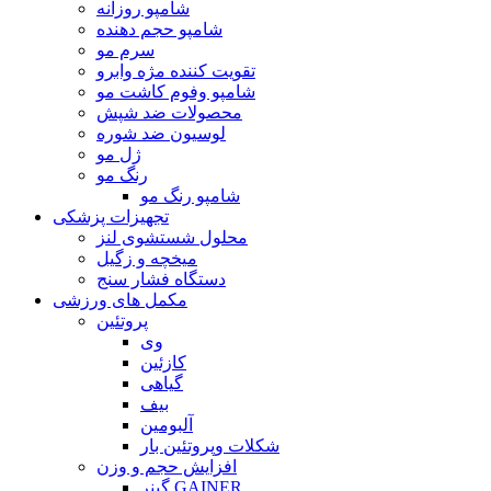
شامپو روزانه
شامپو حجم دهنده
سرم مو
تقویت کننده مژه وابرو
شامپو وفوم کاشت مو
محصولات ضد شپش
لوسیون ضد شوره
ژل مو
رنگ مو
شامپو رنگ مو
تجهیزات پزشکی
محلول شستشوی لنز
میخچه و زگیل
دستگاه فشار سنج
مکمل های ورزشی
پروتئین
وی
کازئین
گیاهی
بیف
آلبومین
شکلات وپروتئین بار
افزایش حجم و وزن
گینر GAINER