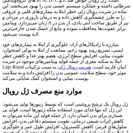
ویتامین‌‎های گروه B، A، D، C و E است. ژل رویال خواص ضد
سرطانی داشته و عملکرد سیستم عصبی بدن را بهبود می‌بخشد. این
ماده در شربت رویال ژلی خطر ابتلا به بیماری‌های قلبی و عروقی
را به طرز چشمگیری کاهش داده و به درمان باروری در مردان و
زنان می‌پردازد. ویتامین A نیز از طریق ساخت آنتی بادی، از بدن در
برابر عفونت‌ها محافظت نموده و مانع از خشک شدن خارجی‌ترین
لایه پوست می‌شود.
مبارزه با رادیکال‌های آزاد، جلوگیری از ابتلا به بیماری‌های خود
ایمنی، تسریع روند بهبود زخم، ممانعت از ابتلا به پوکی استخوان،
تقویت بینایی، افزایش سطح انرژی، هضم بهتر غذا و کاهش خطر
ابتلا به سکته مغزی از جمله فواید ویتامین‌های موجود در شربت
Liqo Royal ابیان فارمد است.
شربت رویال ژلی
به سبب ترکیبات
موثر خود، سطح سلامت عمومی بدن را افزایش داده و به سلامت
پوست، بینایی و استخوان کمک شایانی می‌کند.
موارد منع مصرف ژل رویال
ژل رویال یک ترشح پروتئینی است که توسط زنبورها تولید می‌شود.
این ژل که تنها غذای مورد استفاده ملکه زنبورها است، فواید بی
شماری برای بدن انسان دارد. از جمله فواید این ماده می‌توان به
کاهش اثرات شیمی درمانی، تقویت سیستم دفاعی بدن، افزایش
سلول‌های قرمز، کاهش کلسترول، افزایش طول عمر و جلوگیری
از ابتلا به آلزایمر اشاره کرد. اما باید به این نکته توجه کرد که همه‌ی